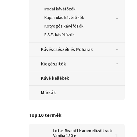
Irodai kávéfőzők
Kapszulás kávéfőzők
Kotyogós kávéfőzők
E.S.E. kávéfőzők
Kávéscsészék és Poharak
Kiegészítők
Kávé kellékek
Márkák
Top 10 termék
Lotus Biscoff Karamellizált süti
Vanília 150 g