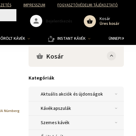
FIZETÉS
IMPRESSZUM
FOGYASZTÓVÉDELMI TÁJÉKOZTATÓ
Kosár
Bejelentkezés
Üres kosár
ŐRÖLT KÁVÉK
INSTANT KÁVÉK
ÜNNEPI KOLLE
Kosár
Kategóriák
Aktuális akciók és újdonságok
Kávékapszulák
A Nürnberg
Szemes kávék