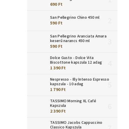
690 Ft
San Pellegrino Chino 450 ml
590 Ft
San Pellegrino Aranciata Amara
keserű narancs 450 ml
590 Ft
Dolce Gusto - Dolce Vita
Biscottone kapszula 12 adag
1 390 Ft
Nespresso - Illy Intenso Espresso
kapszula - 10 adag
1 790 Ft
TASSIMO Morning XL Café
Kapszula
2 390 Ft
TASSIMO Jacobs Cappuccino
Classico Kapszula