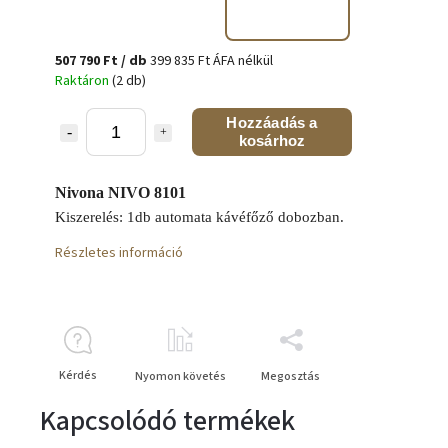
507 790 Ft
/ db
399 835 Ft ÁFA nélkül
Raktáron
(2 db)
Hozzáadás a
kosárhoz
Nivona NIVO 8101
Kiszerelés: 1db automata kávéfőző dobozban.
Részletes információ
Kérdés
Nyomon követés
Megosztás
Kapcsolódó termékek