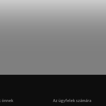
k önnek
Az ügyfelek számára