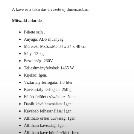
A kávé és a takarítás élvezete új dimenzióban.
Műszaki adatok:
Fekete
szín
.
Anyaga:
ABS műanyag.
Méretek: MxSzxMé
34 x 24 x 48 cm.
Súly:
12 kg.
Feszültség:
230V.
Teljesítményfelvétel:
1465 W.
Kijelző:
Igen.
Víztartály térfogata:
1,8 liter.
Kávétartály térfogata:
250 g.
Fűtött felület csészékhez:
Nem.
Darált kávé használata:
Igen.
Kávébab felhasználása:
Igen.
Állítható őrlési durvaság:
Igen.
Állítható kávéadag:
Igen.
Állítható kávé hőmérséklet:
Igen.