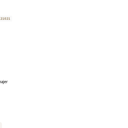
:
21021
majer