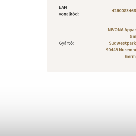
EAN
4260083468
vonalkód
:
NIVONA Appa
Gm
Gyártó
:
Sudwestpark
90449 Nuremb
Germ