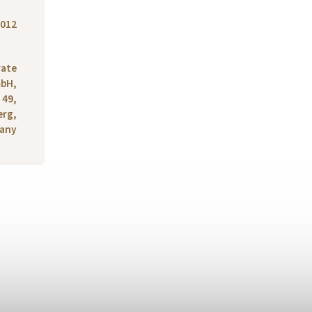
012
rate
bH,
 49,
erg,
any