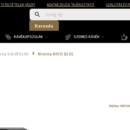
TI FELTÉTELEK (ÁSZF)
ADATKEZELÉSI TÁJÉKOZTATÓ
SZÁLLÍTÁS ÉS 
Keresés
KÁVÉKAPSZULÁK
SZEMES KÁVÉK
ona kávéfőzők
Nivona NIVO 8101
/
Márka:
NIVON