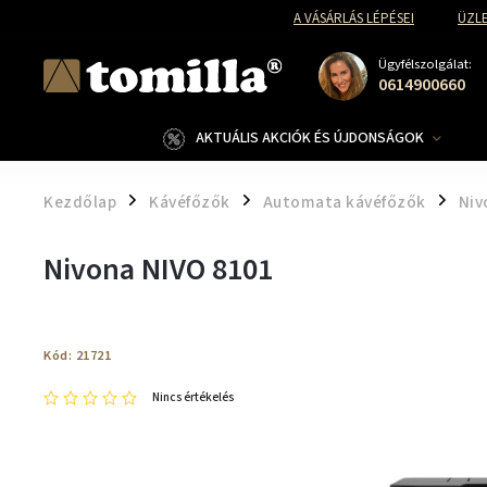
A VÁSÁRLÁS LÉPÉSEI
ÜZLE
Ügyfélszolgálat:
0614900660
AKTUÁLIS AKCIÓK ÉS ÚJDONSÁGOK
Kezdőlap
Kávéfőzők
Automata kávéfőzők
Niv
/
/
/
Nivona NIVO 8101
Kód:
21721
Nincs értékelés