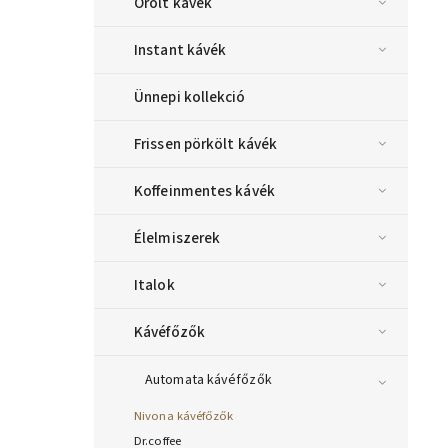
Őrölt kávék
Instant kávék
Ünnepi kollekció
Frissen pörkölt kávék
Koffeinmentes kávék
Élelmiszerek
Italok
Kávéfőzők
Automata kávéfőzők
Nivona kávéfőzők
Dr.coffee