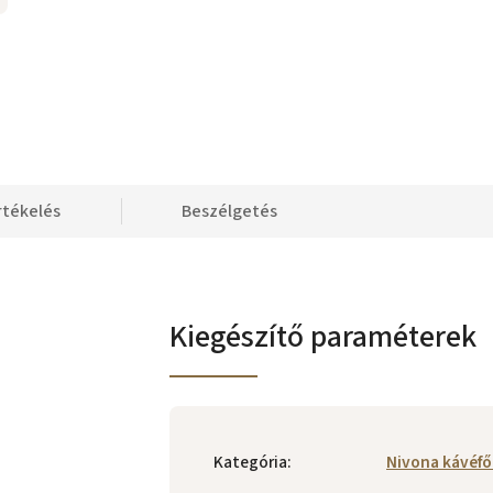
rtékelés
Beszélgetés
Kiegészítő paraméterek
Kategória
:
Nivona kávéf