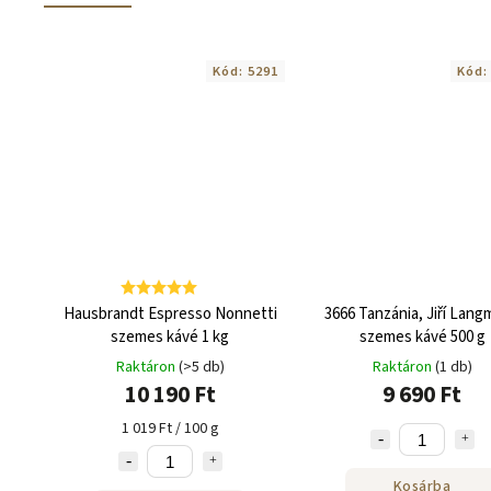
Kód:
5291
Kód
Hausbrandt Espresso Nonnetti
3666 Tanzánia, Jiří Lang
szemes kávé 1 kg
szemes kávé 500 g
Raktáron
(>5 db)
Raktáron
(1 db)
10 190 Ft
9 690 Ft
1 019 Ft / 100 g
Kosárba