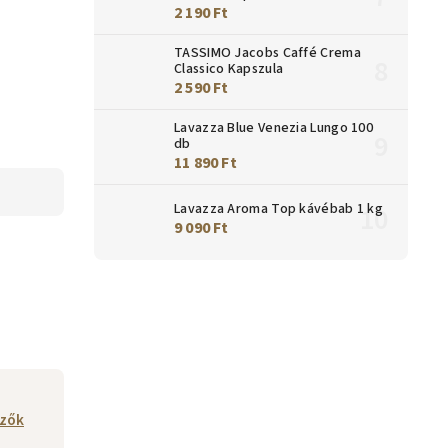
2 190 Ft
TASSIMO Jacobs Caffé Crema
Classico Kapszula
2 590 Ft
Lavazza Blue Venezia Lungo 100
db
11 890 Ft
Lavazza Aroma Top kávébab 1 kg
9 090 Ft
őzők