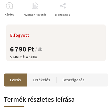
Kérdés
Nyomon követés
Megosztás
Elfogyott
6 790 Ft
/ db
5 346 Ft ÁFA nélkül
Leírás
Értékelés
Beszélgetés
Termék részletes leírása