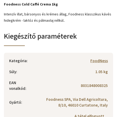
Foodness Cold Caffé Crema 1kg
Intenzív illat, bársonyos és krémes állag, Foodness klasszikus kávés
hidegkrém - laktóz és pálmaolaj nélkül..
Kiegészítő paraméterek
Kategória
:
FoodNess
Súly
:
1.05 kg
EAN
8031848008325
vonalkód
:
Foodness SPA, Via Dell Agricoltura,
Gyártó
:
8/10, 46010 Curtatone, Italy
A tétel elfogyott…