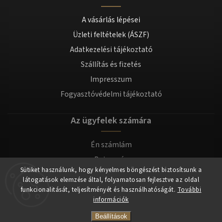
A vásárlás lépései
Üzleti feltételek (ÁSZF)
Adatkezelési tájékoztató
Szállítás és fizetés
Impresszum
Fogyasztóvédelmi tájékoztató
Az ügyfelek számára
Én számlám
Bejegyzés
Sütiket használunk, hogy kényelmes böngészést biztosítsunk a
Bejelentkezés
látogatások elemzése által, folyamatosan fejlesztve az oldal
funkcionalitását, teljesítményét és használhatóságát.
További
információk
Copyright 2026
tomilla.hu
. Minden jog fenntartva.
Beállítások