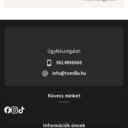
Ügyfélszolgálat:
0614900660
info@tomilla.hu
Kövess minket
Információk önnek