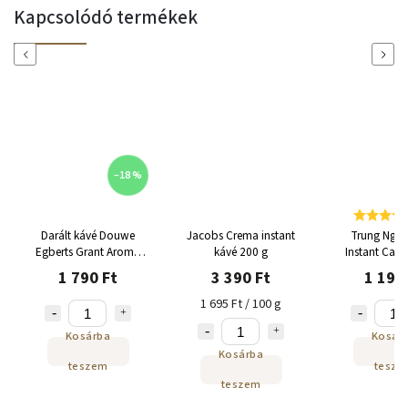
Kapcsolódó termékek
Previous
Next
–18 %
Darált kávé Douwe
Jacobs Crema instant
Trung Ngu
Egberts Grant Aroma
kávé 200 g
Instant Cap
Intense 250 g
Mocha Pack 1
1 790 Ft
3 390 Ft
1 190
1 695 Ft / 100 g
Kosárba
Kosár
Kosárba
teszem
tesze
teszem