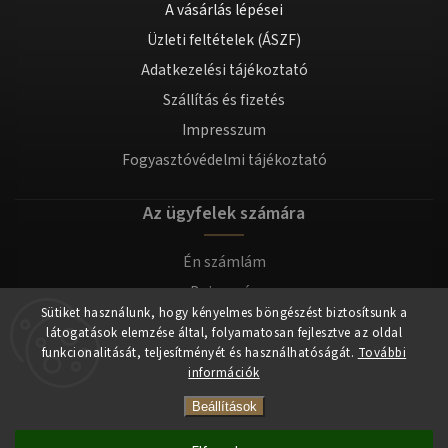
A vásárlás lépései
Üzleti feltételek (ÁSZF)
Adatkezelési tájékoztató
Szállítás és fizetés
Impresszum
Fogyasztóvédelmi tájékoztató
Az ügyfelek számára
Én számlám
Bejegyzés
Sütiket használunk, hogy kényelmes böngészést biztosítsunk a
Bejelentkezés
látogatások elemzése által, folyamatosan fejlesztve az oldal
funkcionalitását, teljesítményét és használhatóságát.
További
információk
Copyright 2026
tomilla.hu
. Minden jog fenntartva.
Beállítások