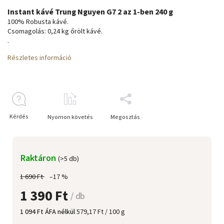
Instant kávé Trung Nguyen G7 2 az 1-ben 240 g
100% Robusta kávé.
Csomagolás: 0,24 kg őrölt kávé.
.
Részletes információ
Kérdés
Nyomon követés
Megosztás
Raktáron
(>5 db)
1 690 Ft
–17 %
1 390 Ft
/ db
1 094 Ft ÁFA nélkül
579,17 Ft / 100 g