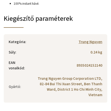
100% instant kávé.
Kiegészítő paraméterek
Kategória
:
Trung Nguyen
Súly
:
0.24 kg
EAN
8935024152140
vonalkód
:
Trung Nguyen Group Corporation LTD,
82-84 Bui Thi Xuan Street, Ben Thanh
Gyártó
:
Ward, District 1 Ho Chi Minh City,
Vietnam