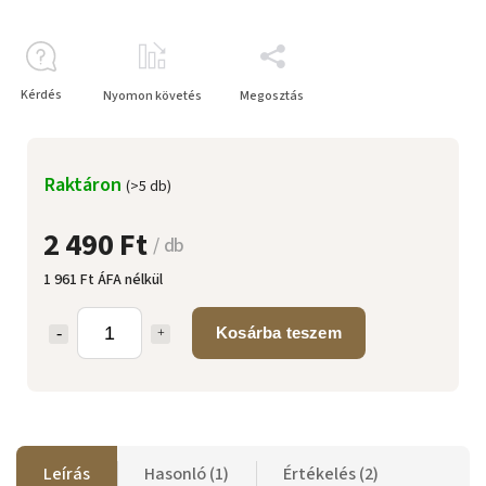
Kérdés
Nyomon követés
Megosztás
Raktáron
(>5 db)
2 490 Ft
/ db
1 961 Ft ÁFA nélkül
Kosárba teszem
Leírás
Hasonló (1)
Értékelés (2)