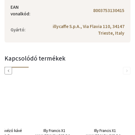
EAN
8003753130415
vonalkód
:
illycaffe S.p.A., Via Flavia 110, 34147
Gyártó
:
Trieste, Italy
Kapcsolódó termékek
Previous
Next
i kávézó kávé
Illy Francis X1
Illy Francis X1