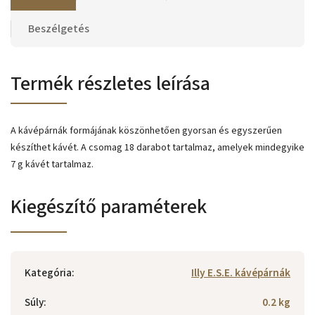
Beszélgetés
Termék részletes leírása
A kávépárnák formájának köszönhetően gyorsan és egyszerűen
készíthet kávét. A csomag 18 darabot tartalmaz, amelyek mindegyike
7 g kávét tartalmaz.
Kiegészítő paraméterek
Kategória
:
Illy E.S.E. kávépárnák
Súly
:
0.2 kg