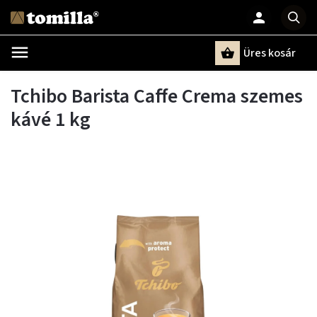
Üres kosár
Keresés
Tchibo Barista Caffe Crema szemes
kávé 1 kg