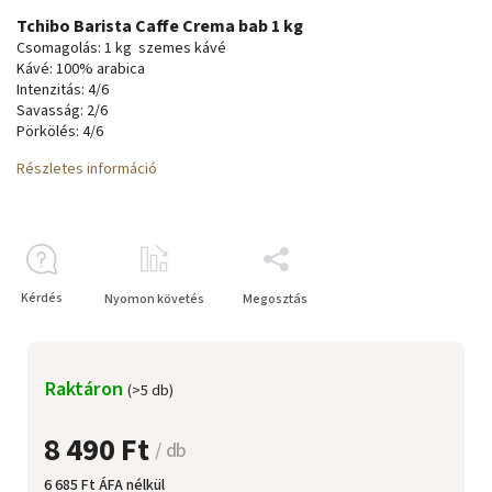
Tchibo Barista Caffe Crema bab 1 kg
Csomagolás: 1 kg szemes kávé
Kávé: 100% arabica
Intenzitás: 4/6
Savasság: 2/6
Pörkölés: 4/6
Részletes információ
Kérdés
Nyomon követés
Megosztás
Raktáron
(>5 db)
8 490 Ft
/ db
6 685 Ft ÁFA nélkül