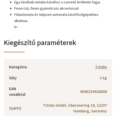
Egy kávébab minden kávéhoz a szerető értékelni fogja.
Finom ízű, finom gyümölcsös akcentussal.
Félautomata és teljesen automata kávéfőzőgépekhez
alkalmas.
li>
Kiegészítő paraméterek
Kategória
:
Tchibo
Súly
:
1 kg
EAN
4046234928808
vonalkód
:
Tchibo GmbH, Uberseering 18, 22297
Gyártó
:
Hamburg, Germany