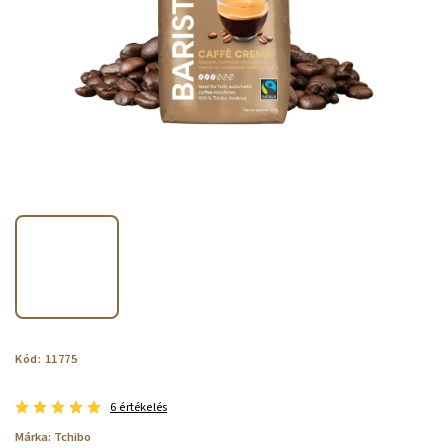
Kód:
11775
6 értékelés
Márka:
Tchibo