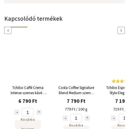
Kapcsolódó termékek
Previous
Next
Tchibo Caffé Crema
Costa Coffee Signature
Tchibo Espres
Intense szemes kávé 1
Blend Medium szemes
Style Elegan
kg
kávé 1 kg
szemes káv
6 790 Ft
7 790 Ft
7 190
779 Ft / 100 g
719 Ft / 
Kosárba
Kosárba
Kosár