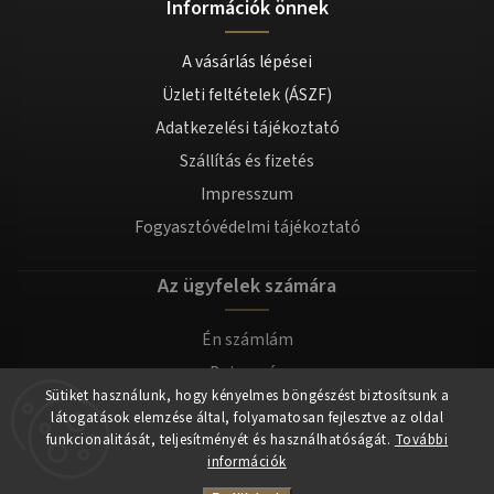
Információk önnek
A vásárlás lépései
Üzleti feltételek (ÁSZF)
Adatkezelési tájékoztató
Szállítás és fizetés
Impresszum
Fogyasztóvédelmi tájékoztató
Az ügyfelek számára
Én számlám
Bejegyzés
Sütiket használunk, hogy kényelmes böngészést biztosítsunk a
Bejelentkezés
látogatások elemzése által, folyamatosan fejlesztve az oldal
funkcionalitását, teljesítményét és használhatóságát.
További
információk
Copyright 2026
tomilla.hu
. Minden jog fenntartva.