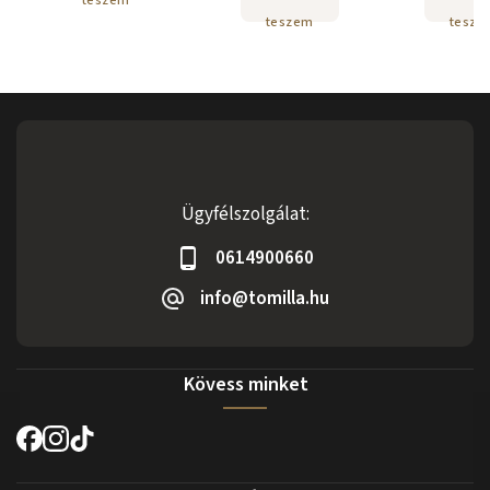
teszem
teszem
tesze
Ügyfélszolgálat:
0614900660
info@tomilla.hu
Kövess minket