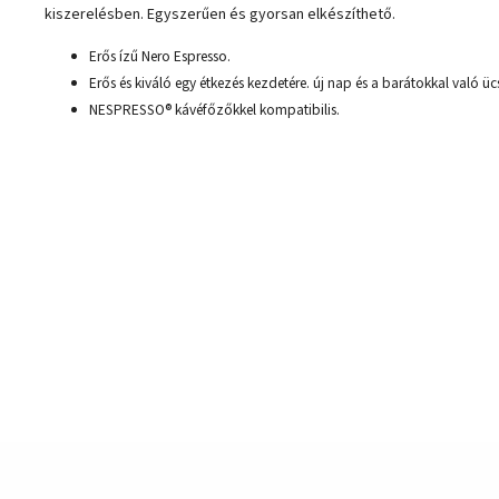
kiszerelésben. Egyszerűen és gyorsan elkészíthető.
Erős ízű Nero Espresso.
Erős és kiváló egy étkezés kezdetére. új nap és a barátokkal való üc
NESPRESSO® kávéfőzőkkel kompatibilis.