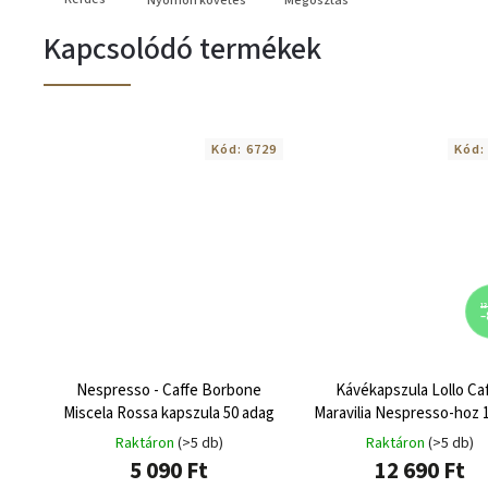
Nyomon követés
Megosztás
Kapcsolódó termékek
Kód:
6729
Kód
13
–
Nespresso - Caffe Borbone
Kávékapszula Lollo Ca
Miscela Rossa kapszula 50 adag
Maravilia Nespresso-hoz 
Raktáron
(>5 db)
Raktáron
(>5 db)
5 090 Ft
12 690 Ft