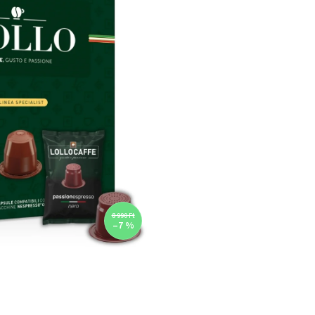
8 990 Ft
–7 %