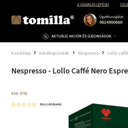
A VÁSÁRLÁS LÉPÉSEI
ÜZLE
Ügyfélszolgálat:
0614900660
AKTUÁLIS AKCIÓK ÉS ÚJDONSÁGOK
Kezdőlap
Kávékapszulák
Nespresso
Lollo caff
/
/
/
Nespresso - Lollo Caffé Nero Espr
Kód:
5792
Nincs értékelés