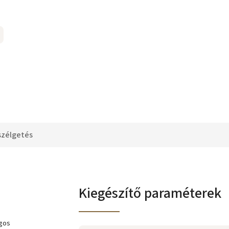
szélgetés
Kiegészítő paraméterek
agos