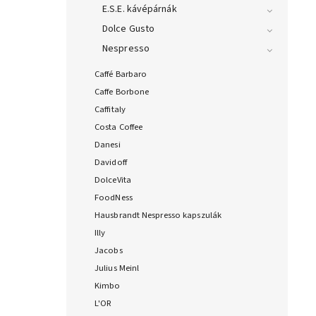
E.S.E. kávépárnák
Dolce Gusto
Nespresso
Caffé Barbaro
Caffe Borbone
Caffitaly
Costa Coffee
Danesi
Davidoff
DolceVita
FoodNess
Hausbrandt Nespresso kapszulák
Illy
Jacobs
Julius Meinl
Kimbo
L'OR