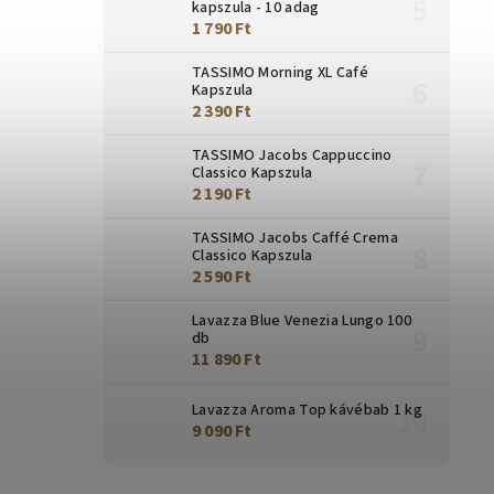
kapszula - 10 adag
1 790 Ft
TASSIMO Morning XL Café
Kapszula
2 390 Ft
TASSIMO Jacobs Cappuccino
Classico Kapszula
2 190 Ft
TASSIMO Jacobs Caffé Crema
Classico Kapszula
2 590 Ft
Lavazza Blue Venezia Lungo 100
db
11 890 Ft
Lavazza Aroma Top kávébab 1 kg
9 090 Ft