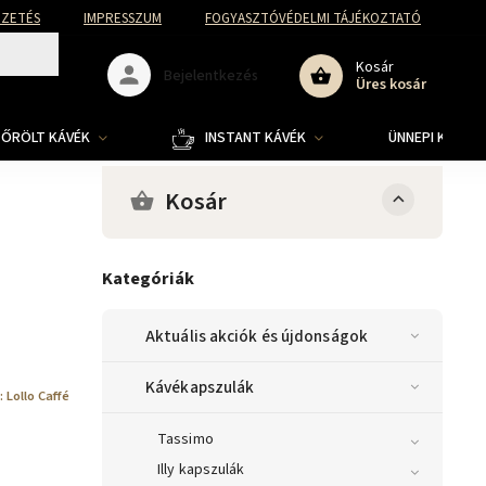
FIZETÉS
IMPRESSZUM
FOGYASZTÓVÉDELMI TÁJÉKOZTATÓ
Kosár
Bejelentkezés
Üres kosár
ŐRÖLT KÁVÉK
INSTANT KÁVÉK
ÜNNEPI KOLLE
Kosár
Kategóriák
Aktuális akciók és újdonságok
Kávékapszulák
:
Lollo Caffé
Tassimo
Illy kapszulák