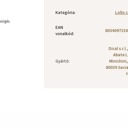
Kategória
:
Lollo c
sörgés.
EAN
8034097150
vonalkód
:
Dical s.r.l.
Abate L
Gyártó
:
Minichini,
80039 Savi
I