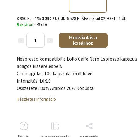
8 990 Ft
–7 %
8 290 Ft
/ db
6 528 Ft ÁFA nélkül
82,90 Ft / 1 db
Raktáron
(>5 db)
Hozzáadás a
kosárhoz
Nespresso kompatibilis Lollo Caffé Nero Espresso kapszul
adagos kiszerelésben.
Csomagolás: 100 kapszula őrölt kávé.
Intenzitás: 10/10.
Összetétel: 80% Arabica 20% Robusta.
Részletes információ
Kérdés