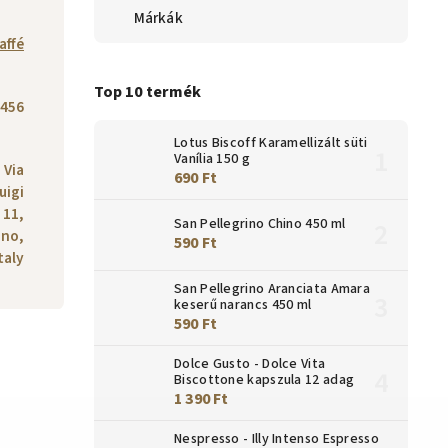
Márkák
affé
Top 10 termék
456
Lotus Biscoff Karamellizált süti
Vanília 150 g
, Via
690 Ft
uigi
 11,
San Pellegrino Chino 450 ml
ano,
590 Ft
taly
San Pellegrino Aranciata Amara
keserű narancs 450 ml
590 Ft
Dolce Gusto - Dolce Vita
Biscottone kapszula 12 adag
1 390 Ft
Nespresso - Illy Intenso Espresso