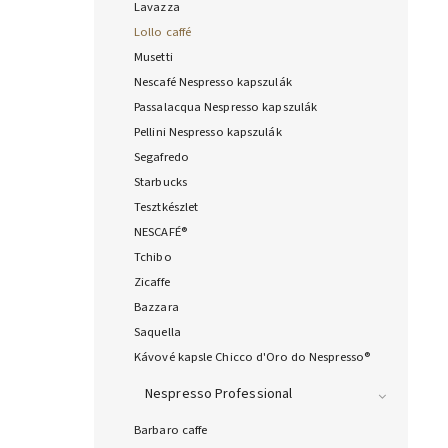
Lavazza
Lollo caffé
Musetti
Nescafé Nespresso kapszulák
Passalacqua Nespresso kapszulák
Pellini Nespresso kapszulák
Segafredo
Starbucks
Tesztkészlet
NESCAFÉ®
Tchibo
Zicaffe
Bazzara
Saquella
Kávové kapsle Chicco d'Oro do Nespresso®
Nespresso Professional
Barbaro caffe