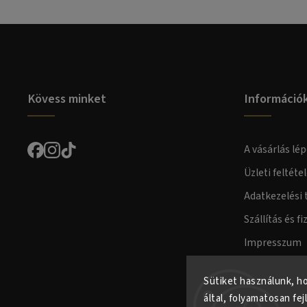
Kövess minket
Információ
A vásárlás lép
Üzleti feltéte
Adatkezelési 
Szállítás és fi
Impresszum
Fogyasztóvéd
Sütiket használunk, h
által, folyamatosan fej