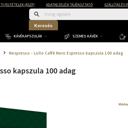
TI FELTÉTELEK (ÁSZF)
ADATKEZELÉSI TÁJÉKOZTATÓ
SZÁLLÍTÁS ÉS 
Keresés
KÁVÉKAPSZULÁK
SZEMES KÁVÉK
é
Nespresso - Lollo Caffé Nero Espresso kapszula 100 adag
/
esso kapszula 100 adag
Márka