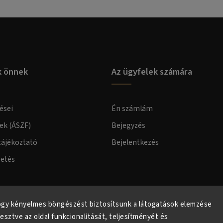
k önnek
Az ügyfelek számára
ései
Én számlám
lek (ÁSZF)
Bejegyzés
tájékoztató
Bejelentkezés
zetés
elmi tájékoztató
ogy kényelmes böngészést biztosítsunk a látogatások elemzése
lesztve az oldal funkcionalitását, teljesítményét és