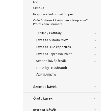
L‘OR
Gimoka
Nespresso Profesional Original
Caffe Borbone kávékapszula Nespresso®
Professional számára
Tchibo / Caffitaly
Lavazza A Modo Mio®
Lavazza Blue kapszulák
Lavazza Espresso Point
Senseo kávépárnák
EPICA by Hausbrandt
L'OR BARISTA
Szemes kávék
Őrölt kávék
Instant kávék