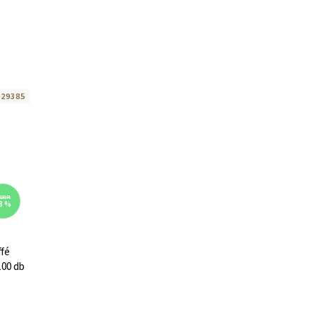
:
29385
 890 Ft
8 %
ffé
100 db