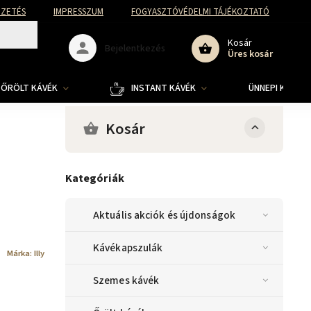
FIZETÉS
IMPRESSZUM
FOGYASZTÓVÉDELMI TÁJÉKOZTATÓ
Kosár
Bejelentkezés
Üres kosár
ŐRÖLT KÁVÉK
INSTANT KÁVÉK
ÜNNEPI KOLLE
Kosár
Kategóriák
Aktuális akciók és újdonságok
Kávékapszulák
Márka:
Illy
Szemes kávék