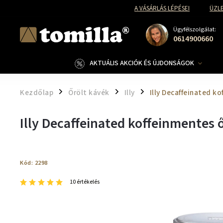
A VÁSÁRLÁS LÉPÉSEI
ÜZLE
Ügyfélszolgálat:
0614900660
AKTUÁLIS AKCIÓK ÉS ÚJDONSÁGOK
Kezdőlap
Őrölt kávék
Illy
Illy Decaffeinated k
/
/
/
Illy Decaffeinated koffeinmentes ő
Kód:
2298
10 értékelés