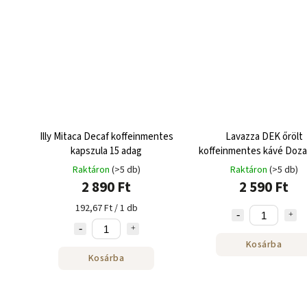
Illy Mitaca Decaf koffeinmentes
Lavazza DEK őrölt
kapszula 15 adag
koffeinmentes kávé Doza
Raktáron
(>5 db)
Raktáron
(>5 db)
2 890 Ft
2 590 Ft
192,67 Ft / 1 db
Kosárba
Kosárba