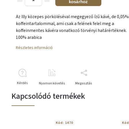
kosárhoz
Az Illy közepes pörköléséval megegyező ízű kávé, de 0,05% 
koffeintartalommal, ami csak a felének felel meg a
koffeinmentes kávéra vonatkozó törvényi határértéknek.
100% arabica
Részletes információ
Kérdés
Nyomon követés
Megosztás
Kapcsolódó termékek
Kód:
1470
Kód