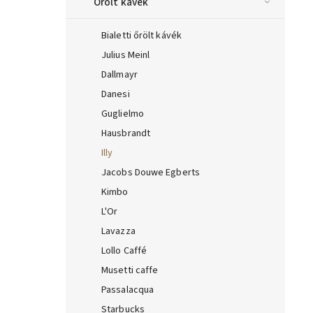
Őrölt kávék
Bialetti őrölt kávék
Julius Meinl
Dallmayr
Danesi
Guglielmo
Hausbrandt
Illy
Jacobs Douwe Egberts
Kimbo
L'Or
Lavazza
Lollo Caffé
Musetti caffe
Passalacqua
Starbucks