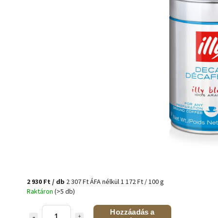
2 930 Ft
/ db
2 307 Ft ÁFA nélkül
1 172 Ft / 100 g
Raktáron
(>5 db)
Hozzáadás a