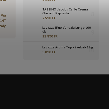
490
TASSIMO Jacobs Caffé Crema
Classico Kapszula
, Via
2 590 Ft
4147
taly
Lavazza Blue Venezia Lungo 100
db
11 890 Ft
Lavazza Aroma Top kávébab 1 kg
9 090 Ft