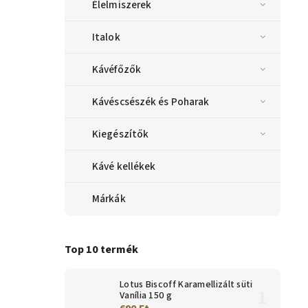
Élelmiszerek
Italok
Kávéfőzők
Kávéscsészék és Poharak
Kiegészítők
Kávé kellékek
Márkák
Top 10 termék
Lotus Biscoff Karamellizált süti
Vanília 150 g