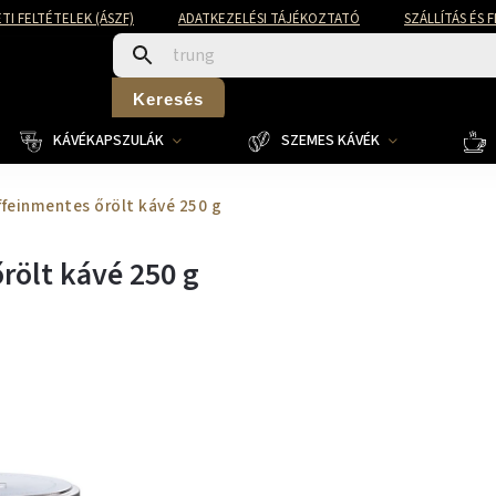
TI FELTÉTELEK (ÁSZF)
ADATKEZELÉSI TÁJÉKOZTATÓ
SZÁLLÍTÁS ÉS 
Keresés
KÁVÉKAPSZULÁK
SZEMES KÁVÉK
offeinmentes őrölt kávé 250 g
rölt kávé 250 g