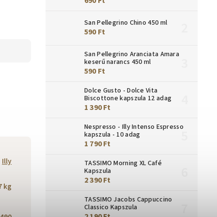
690 Ft
San Pellegrino Chino 450 ml
590 Ft
San Pellegrino Aranciata Amara
keserű narancs 450 ml
590 Ft
Dolce Gusto - Dolce Vita
Biscottone kapszula 12 adag
1 390 Ft
Nespresso - Illy Intenso Espresso
kapszula - 10 adag
1 790 Ft
Illy
TASSIMO Morning XL Café
Kapszula
2 390 Ft
7 kg
TASSIMO Jacobs Cappuccino
Classico Kapszula
2 190 Ft