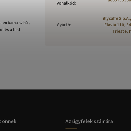
8003753900
vonalkód
:
illycaffe S.p.A.
en barna színű ,
Gyártó
:
Flavia 110, 3
ot és a test
Trieste, I
k önnek
Az ügyfelek számára