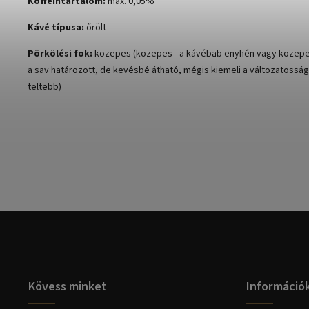
Koffeintartalom:
max. 0,05%
Kávé típusa:
őrölt
Pörkölési fok:
közepes (közepes - a kávébab enyhén vagy közepes
a sav határozott, de kevésbé átható, mégis kiemeli a változatosság
teltebb)
Kövess minket
Információ