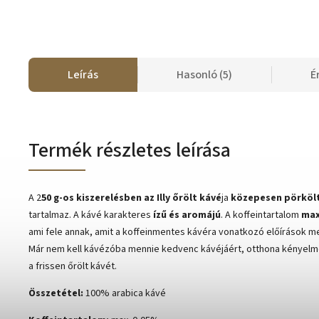
Leírás
Hasonló (5)
É
Termék részletes leírása
A 2
50 g-os kiszerelésben az Illy őrölt kávé
ja
közepesen pörköl
tartalmaz. A kávé karakteres
ízű és aromájú
. A koffeintartalom
max
ami fele annak, amit a koffeinmentes kávéra vonatkozó előírások 
Már nem kell kávézóba mennie kedvenc kávéjáért, otthona kényelm
a frissen őrölt kávét.
Összetétel:
100% arabica kávé