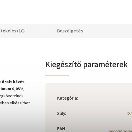
rtékelés (10)
Beszélgetés
Kiegészítő paraméterek
t
őrölt kávét
imum 0,05%
,
megkövetelnek.
Kategória
:
ében elkészítheti
Súly
:
0.
EAN