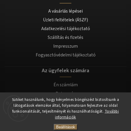
A vásárlás lépései
Üzleti feltételek (ÁSZF)
Adatkezelési tájékoztató
Szállítás és fizetés
Impresszum
Fogyasztóvédelmi tájékoztató
Az ügyfelek számára
Én számlám
Bejegyzés
Sütiket használunk, hogy kényelmes böngészést biztosítsunk a
Bejelentkezés
látogatások elemzése által, folyamatosan fejlesztve az oldal
funkcionalitását, teljesítményét és használhatóságát.
További
információk
Copyright 2026
tomilla.hu
. Minden jog fenntartva.
Beállítások