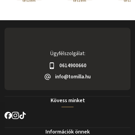
teszem
teszem
tesze
Ügyfélszolgálat:
0614900660
info@tomilla.hu
Kövess minket
Információk önnek