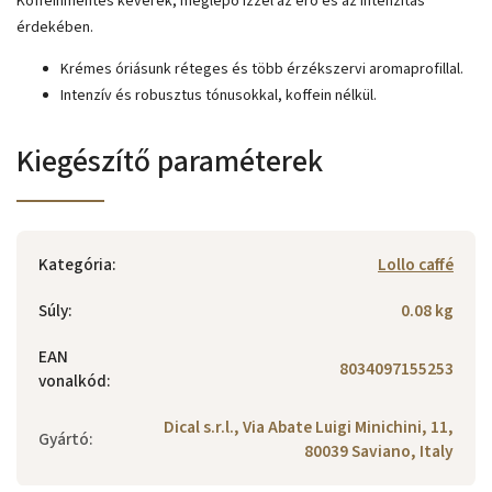
Koffeinmentes keverék, meglepő ízzel az erő és az intenzitás
érdekében.
Krémes óriásunk réteges és több érzékszervi aromaprofillal.
Intenzív és robusztus tónusokkal, koffein nélkül.
Kiegészítő paraméterek
Kategória
:
Lollo caffé
Súly
:
0.08 kg
EAN
8034097155253
vonalkód
:
Dical s.r.l., Via Abate Luigi Minichini, 11,
Gyártó
:
80039 Saviano, Italy