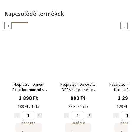
Kapcsolódó termékek
Previous
Next
Nespresso - Danesi
Nespresso - Dolce Vita
Nespresso - Lo
Decaf koffeinmentes
DECA koffeinmentes
Hermes Esp
kapszula 10 adag
kapszula 10 adag
alumínium kap
1 890 Ft
890 Ft
1 290
adag
189 Ft / 1 db
89 Ft / 1 db
129 Ft / 
Kosárba
Kosárba
Kosár