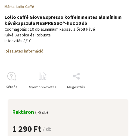
Márka:
Lollo Caffé
Lollo caffé Giove Espresso koffeinmentes alumínium
kávékapszula NESPRESSO®-hoz 10 db
Csomagolás : 10 db alumínium kapszula őrölt kávé
Kávé: Arabica és Robusta
Intenzitás 8/10
Részletes információ
Kérdés
Nyomon követés
Megosztás
Raktáron
(>5 db)
1 290 Ft
/ db