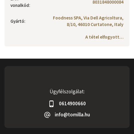
8031848000084
vonalkód
:
Foodness SPA, Via Dell Agricoltura,
Gyártó
:
8/10, 46010 Curtatone, Italy
A tétel elfogyott…
Ügyfélszolgálat:
0614900660
info@tomilla.hu