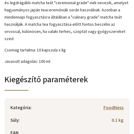
és legdrágább matcha teát "ceremonial grade"-nek nevezik, amelyet
hagyományos japán teaceremóniák során használnak. Azonban a
mindennapi fogyasztásra általában a "culinary grade" matcha teát
használják. A matcha tea fogyasztása előtt fontos beszélni az
orvossal, különösen, ha valaki terhes, szoptat vagy gyógyszereket
szed.
Csomag tartalma: 10 kapszula x 8g
Javasolt adagolás: 100 ml
Kiegészítő paraméterek
Kategória
:
FoodNess
Súly
:
0.1 kg
EAN