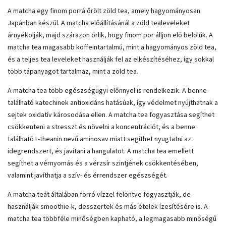
A matcha egy finom porrá őrölt zöld tea, amely hagyományosan
Japánban készül. A matcha előállításánál a zöld tealeveleket
árnyékolják, majd szárazon őrlik, hogy finom por álljon elő belőlük. A
matcha tea magasabb koffeintartalmú, mint a hagyományos zöld tea,
és a teljes tea leveleket használják fel az elkészítéséhez, így sokkal
több tápanyagot tartalmaz, mint a zöld tea.
A matcha tea több egészségügyi előnnyel is rendelkezik. A benne
található katechinek antioxidáns hatásúak, így védelmet nyújthatnak a
sejtek oxidatív károsodása ellen. A matcha tea fogyasztása segíthet
csökkenteni a stresszt és növelni a koncentrációt, és a benne
található L-theanin nevű aminosav miatt segíthet nyugtatni az
idegrendszert, és javítani a hangulatot. A matcha tea emellett
segíthet a vérnyomás és a vérzsír szintjének csökkentésében,
valamint javíthatja a szív- és érrendszer egészségét.
A matcha teát általában forró vízzel felöntve fogyasztják, de
használják smoothie-k, desszertek és más ételek ízesítésére is. A
matcha tea többféle minőségben kapható, a legmagasabb minőségű