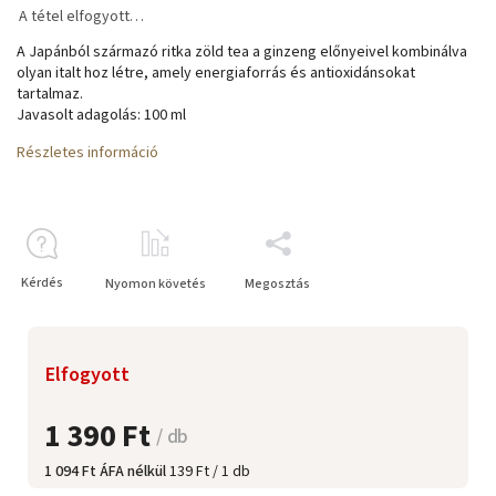
A tétel elfogyott…
A Japánból származó ritka zöld tea a ginzeng előnyeivel kombinálva
olyan italt hoz létre, amely energiaforrás és antioxidánsokat
tartalmaz.
Javasolt adagolás: 100 ml
Részletes információ
Kérdés
Nyomon követés
Megosztás
Elfogyott
1 390 Ft
/ db
1 094 Ft ÁFA nélkül
139 Ft / 1 db