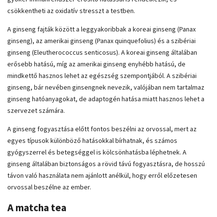
csökkentheti az oxidatív stresszt a testben.
A ginseng fajták között a leggyakoribbak a koreai ginseng (Panax
ginseng), az amerikai ginseng (Panax quinquefolius) és a szibériai
ginseng (Eleutherococcus senticosus). A koreai ginseng általában
erősebb hatású, míg az amerikai ginseng enyhébb hatású, de
mindkettő hasznos lehet az egészség szempontjából. A szibériai
ginseng, bár nevében ginsengnek nevezik, valójában nem tartalmaz
ginseng hatóanyagokat, de adaptogén hatása miatt hasznos lehet a
szervezet számára.
A ginseng fogyasztása előtt fontos beszélni az orvossal, mert az
egyes típusok különböző hatásokkal bírhatnak, és számos
gyógyszerrel és betegséggel is kölcsönhatásba léphetnek. A
ginseng általában biztonságos a rövid távú fogyasztásra, de hosszú
távon való használata nem ajánlott anélkül, hogy erről előzetesen
orvossal beszélne az ember.
A matcha tea