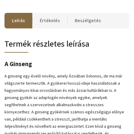
Leírás
Értékelés
Beszélgetés
Termék részletes leírása
A Ginseng
A ginseng egy évelő növény, amely Ázsiában őshonos, de ma már
világszerte termesztik. A gyökerei hosszú ideje használatosak a
hagyományos kínai orvoslásban és más ázsiai kultúrákban is. A
ginseng gyökér az adaptogén növények egyike, amelyek
segíthetnek a szervezetnek alkalmazkodni a stresszes
környezethez. A ginseng gyökérnek számos egészségügyi előnye
van, például csökkentheti a stresszt, javíthatja a mentális
teljesítményt és növelheti az energiaszintet. Ezen kívül a ginseng
gyökér immunrendszer-erősítő hatással is rendelkezik, és