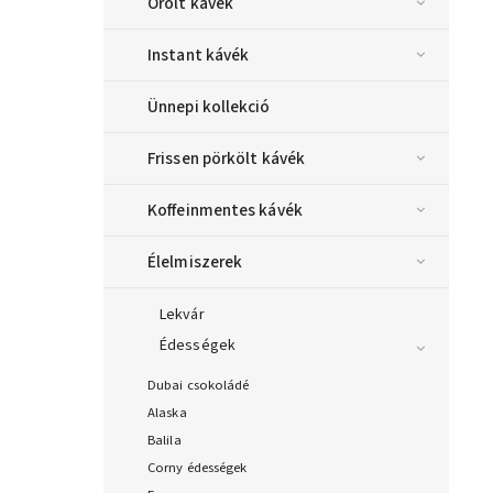
Őrölt kávék
Instant kávék
Ünnepi kollekció
Frissen pörkölt kávék
Koffeinmentes kávék
Élelmiszerek
Lekvár
Édességek
Dubai csokoládé
Alaska
Balila
Corny édességek