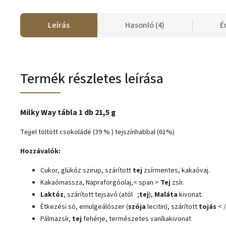
Leírás
Hasonló (4)
É
Termék részletes leírása
Milky Way tábla 1 db 21,5 g
Tejjel töltött csokoládé (39 % ) tejszínhabbal (61%)
Hozzávalók:
Cukor, glükóz szirup, szárított
tej
zsírmentes, kakaóvaj.
Kakaómassza, Napraforgóolaj,< span >
Tej
zsír.
Laktóz
, szárított tejsavó (a
tól ;
tej
),
Maláta
kivonat.
Étkezési só, emulgeálószer (
szója
lecitin), szárított
tojás
< /
Pálmazsír,
tej
fehérje, természetes vaníliakivonat