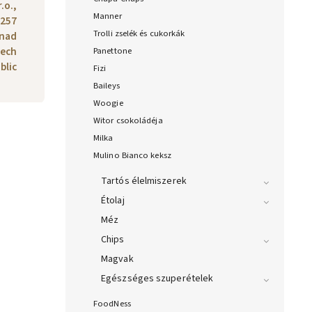
.o.,
Manner
 257
Trolli zselék és cukorkák
 nad
zech
Panettone
blic
Fizi
Baileys
Woogie
Witor csokoládéja
Milka
Mulino Bianco keksz
Tartós élelmiszerek
Étolaj
Méz
Chips
Magvak
Egészséges szuperételek
FoodNess