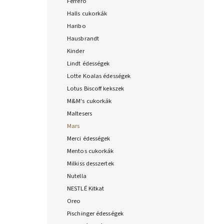
Ferrero
Halls cukorkák
Haribo
Hausbrandt
Kinder
Lindt édességek
Lotte Koalas édességek
Lotus Biscoff kekszek
M&M's cukorkák
Maltesers
Mars
Merci édességek
Mentos cukorkák
Milkiss desszertek
Nutella
NESTLÉ Kitkat
Oreo
Pischinger édességek