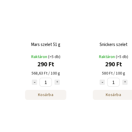
Mars szelet 51 g
Snickers szelet
Raktáron
(>5 db)
Raktáron
(>5 db)
290 Ft
290 Ft
568,63 Ft / 100 g
580 Ft / 100 g
Kosárba
Kosárba