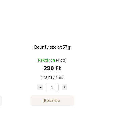
Bounty szelet 57 g
Raktáron
(4 db)
290 Ft
145 Ft / 1 db
Kosárba