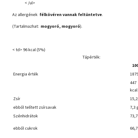
< /ul>
Az allergének
félkövéren vannak feltüntetve
.
(Tartalmazhat:
mogyoró, mogyoró
).
< td> 96 kcal (5%)
Tápérték:
100
Energia érték
1879
447
kcal
Zsír
15,2
ebből telített zsírsavak
7,3 
Szénhidrátok
73,7
ebből cukrok
66,7