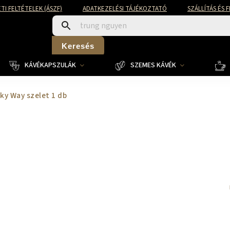
TI FELTÉTELEK (ÁSZF)
ADATKEZELÉSI TÁJÉKOZTATÓ
SZÁLLÍTÁS ÉS 
Keresés
KÁVÉKAPSZULÁK
SZEMES KÁVÉK
lky Way szelet 1 db