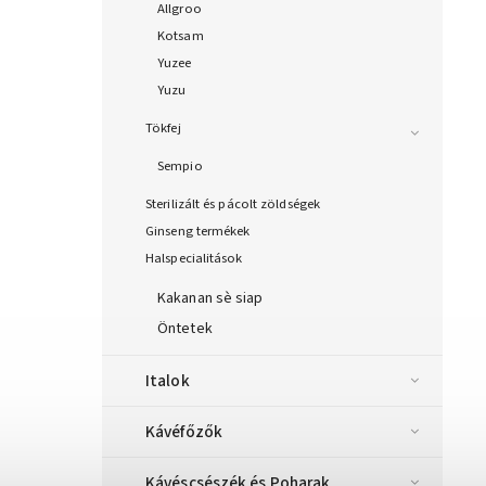
Allgroo
Kotsam
Yuzee
Yuzu
Tökfej
Sempio
Sterilizált és pácolt zöldségek
Ginseng termékek
Halspecialitások
Kakanan sè siap
Öntetek
Italok
Kávéfőzők
Kávéscsészék és Poharak