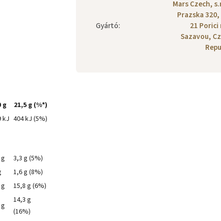
Mars Czech, s.r
Prazska 320,
Gyártó
:
21 Porici
Sazavou, C
Repu
 g
21,5 g (%*)
 kJ
404 kJ (5%)
 g
3,3 g (5%)
g
1,6 g (8%)
 g
15,8 g (6%)
14,3 g
 g
(16%)