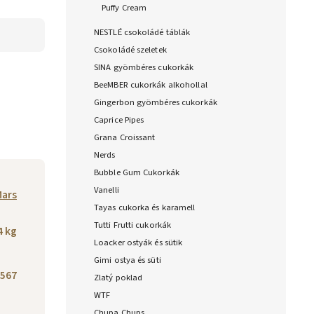
Puffy Cream
NESTLÉ csokoládé táblák
Csokoládé szeletek
SINA gyömbéres cukorkák
BeeMBER cukorkák alkohollal
Gingerbon gyömbéres cukorkák
Caprice Pipes
Grana Croissant
Nerds
Bubble Gum Cukorkák
Vanelli
ars
Tayas cukorka és karamell
Tutti Frutti cukorkák
4 kg
Loacker ostyák és sütik
Gimi ostya és süti
567
Zlatý poklad
WTF
Chupa Chups