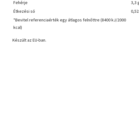
Fehérje
3,3 
Étkezési só
0,52
*Bevitel referenciaérték egy átlagos felnőttre (8400 kJ/2000
kcal)
Készült az EU-ban.