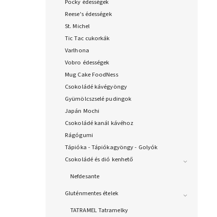
Pocky édességek
Reese's édességek
St. Michel
Tic Tac cukorkák
Varlhona
Vobro édességek
Mug Cake FoodNess
Csokoládé kávégyöngy
Gyümölcszselé pudingok
Japán Mochi
Csokoládé kanál kávéhoz
Rágógumi
Tápióka - Tápiókagyöngy - Golyók
Csokoládé és dió kenhető
Nefdesante
Gluténmentes ételek
TATRAMEL Tatramelky