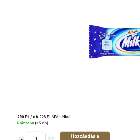
290 Ft
/ db
228 Ft ÁFA nélkül
Raktáron
(>5 db)
Hozzáadás a