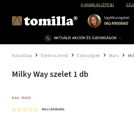
A VÁSÁRLÁS LÉPÉSEI
ÜZLE
Ügyfélszolgálat:
0614900660
AKTUÁLIS AKCIÓK ÉS ÚJDONSÁGOK
Kezdőlap
Élelmiszerek
Édességek
Mars
Mi
/
/
/
/
Milky Way szelet 1 db
Kód:
15525
Nincs értékelés