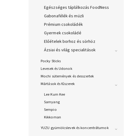
Egészséges táplálkozás FoodNess
Gabonafélék és müzli
Prémium csokoládék
Gyermek csokoládé
Előételek borhoz és sörhöz
Ázsiai és világ specialitások
Pocky Sticks
Levesek és Udonok
Mochi sütemények és desszertek
Mártások és fűszerek
Lee Kum Kee
Samyang
Sempio
Kikkoman
YUZU gyümölcslevek és koncentrátumok