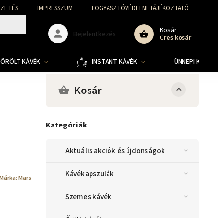
FIZETÉS
IMPRESSZUM
FOGYASZTÓVÉDELMI TÁJÉKOZTATÓ
Kosár
Bejelentkezés
Üres kosár
ŐRÖLT KÁVÉK
INSTANT KÁVÉK
ÜNNEPI KOLLE
Kosár
Kategóriák
Aktuális akciók és újdonságok
Kávékapszulák
Márka:
Mars
Szemes kávék