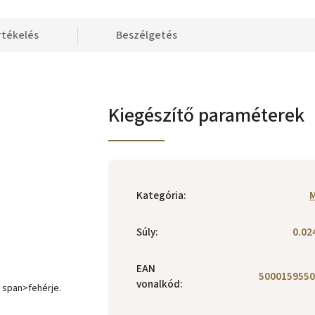
rtékelés
Beszélgetés
Kiegészítő paraméterek
Kategória
:
M
Súly
:
0.02
EAN
5000159550
vonalkód
:
 span>fehérje.