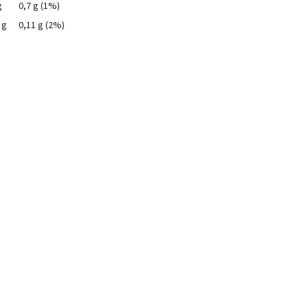
g
0,7 g (1%)
 g
0,11 g (2%)