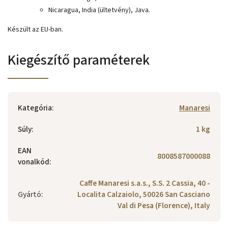
Nicaragua, India (ültetvény), Java.
Készült az EU-ban.
Kiegészítő paraméterek
Kategória
:
Manaresi
Súly
:
1 kg
EAN
8008587000088
vonalkód
:
Caffe Manaresi s.a.s., S.S. 2 Cassia, 40 -
Gyártó
:
Localita Calzaiolo, 50026 San Casciano
Val di Pesa (Florence), Italy