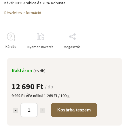
Kávé: 80% Arabica és 20% Robusta
Részletes információ
Kérdés
Nyomon követés
Megosztás
Raktáron
(>5 db)
12 690 Ft
/ db
9 992 Ft ÁFA nélkül
1 269 Ft / 100 g
Kosárba teszem