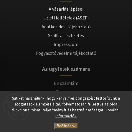
A vásárlás lépései
Üzleti feltételek (ÁSZF)
Adatkezelési tájékoztató
Szállítás és fizetés
Impresszum
Fogyasztóvédelmi tájékoztató
Az ügyfelek számára
Én számlám
Bejegyzés
Sütiket használunk, hogy kényelmes böngészést biztosítsunk a
Bejelentkezés
látogatások elemzése által, folyamatosan fejlesztve az oldal
funkcionalitását, teljesítményét és használhatóságát.
További
információk
Copyright 2026
tomilla.hu
. Minden jog fenntartva.
Beállítások