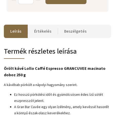
Leírás
Értékelés
Beszélgetés
Termék részletes leírása
Őrölt kávé Lollo Caffé Espresso GRANCUVEE macinato
doboz 250 g
A kávébab pörkölt a nápolyi hagyomány szerint.
Ez hosszú pörkölési időt és gyümölcsösen édes ízű sötét
eszpresszót jelent.
A Gran Bar Cuvée egy olyan ízélmény, amely kevéssé hasonlít
a könnyű észak-olasz keverékekhez.