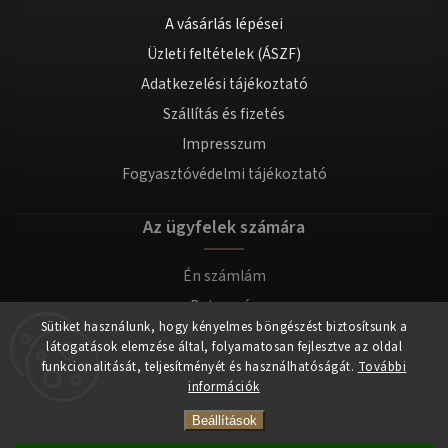
A vásárlás lépései
Üzleti feltételek (ÁSZF)
Adatkezelési tájékoztató
Szállítás és fizetés
Impresszum
Fogyasztóvédelmi tájékoztató
Az ügyfelek számára
Én számlám
Bejegyzés
Sütiket használunk, hogy kényelmes böngészést biztosítsunk a
Bejelentkezés
látogatások elemzése által, folyamatosan fejlesztve az oldal
funkcionalitását, teljesítményét és használhatóságát.
További
információk
Copyright 2026
tomilla.hu
. Minden jog fenntartva.
Beállítások