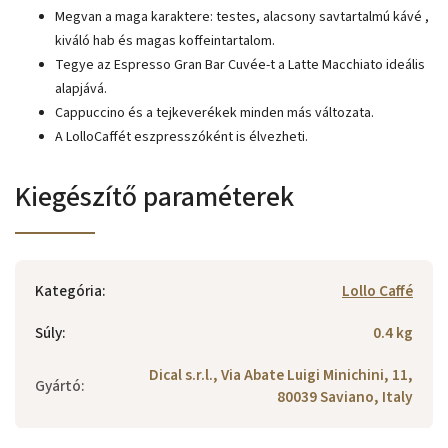
Megvan a maga karaktere: testes, alacsony savtartalmú kávé ,
kiváló hab és magas koffeintartalom.
Tegye az Espresso Gran Bar Cuvée-t a Latte Macchiato ideális
alapjává.
Cappuccino és a tejkeverékek minden más változata.
A LolloCaffét eszpresszóként is élvezheti.
Kiegészítő paraméterek
Kategória
:
Lollo Caffé
Súly
:
0.4 kg
Dical s.r.l., Via Abate Luigi Minichini, 11,
Gyártó
:
80039 Saviano, Italy