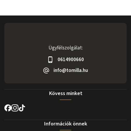
Ügyfélszolgálat:
0614900660
info@tomilla.hu
Kövess minket
Információk önnek