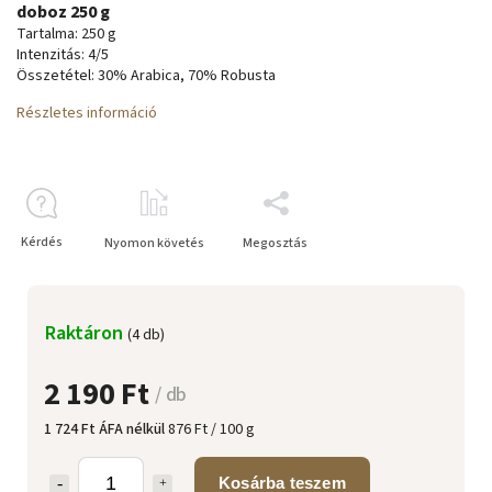
doboz 250 g
Tartalma: 250 g
Intenzitás: 4/5
Összetétel: 30% Arabica, 70% Robusta
Részletes információ
Kérdés
Nyomon követés
Megosztás
Raktáron
(4 db)
2 190 Ft
/ db
1 724 Ft ÁFA nélkül
876 Ft / 100 g
Kosárba teszem