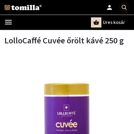
Üres kosár
Keresés
LolloCaffé Cuvée őrölt kávé 250 g