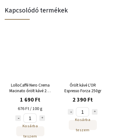
Kapcsolódó termékek
LolloCaffé Nero Crema
Őrölt kávé L'OR
Macinato őrölt kávé 250
Espresso Forza 250gr
g
1 690 Ft
2 390 Ft
676 Ft / 100 g
Kosárba
Kosárba
teszem
teszem