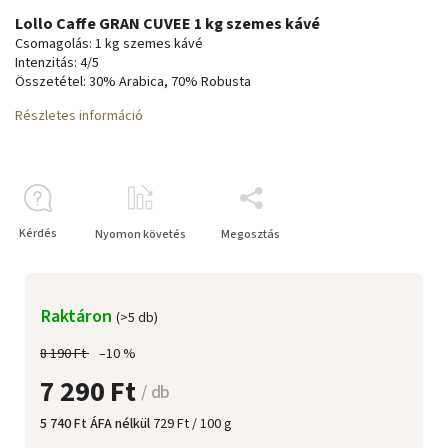
Lollo Caffe GRAN CUVEE 1 kg szemes kávé
Csomagolás: 1 kg szemes kávé
Intenzitás: 4/5
Összetétel: 30% Arabica, 70% Robusta
Részletes információ
Kérdés
Nyomon követés
Megosztás
Raktáron
(>5 db)
8 190 Ft
–10 %
7 290 Ft
/ db
5 740 Ft ÁFA nélkül
729 Ft / 100 g