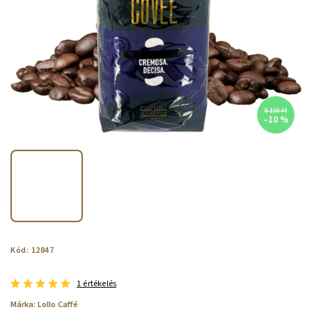
8 190 Ft
–10 %
Kód:
12847
1 értékelés
Márka:
Lollo Caffé