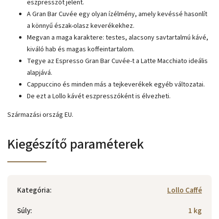
eszpresszót jelent.
A Gran Bar Cuvée egy olyan ízélmény, amely kevéssé hasonlít
a könnyű észak-olasz keverékekhez.
Megvan a maga karaktere: testes, alacsony savtartalmú kávé,
kiváló hab és magas koffeintartalom.
Tegye az Espresso Gran Bar Cuvée-t a Latte Macchiato ideális
alapjává.
Cappuccino és minden más a tejkeverékek egyéb változatai.
De ezt a Lollo kávét eszpresszóként is élvezheti.
Származási ország EU.
Kiegészítő paraméterek
Kategória
:
Lollo Caffé
Súly
:
1 kg