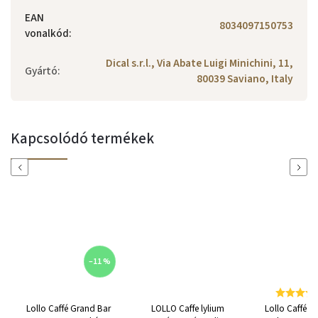
EAN
8034097150753
vonalkód
:
Dical s.r.l., Via Abate Luigi Minichini, 11,
Gyártó
:
80039 Saviano, Italy
Kapcsolódó termékek
Previous
Next
–11 %
Lollo Caffé Grand Bar
LOLLO Caffe lylium
Lollo Caffé G