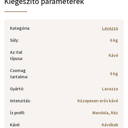
Kiegészítő paraméterek
Kategória
:
Lavazza
Súly
:
6 kg
Az ital
Kávé
típusa
:
Csomag
6 kg
tartalma
:
Gyártó
:
Lavazza
Intenzitás
:
Közepesen erős kávé
Íz profil
:
Mandula, Réz
Kávé
:
Kávébab