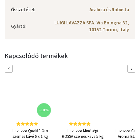
Összetétel
:
Arabica és Robusta
LUIGI LAVAZZA SPA, Via Bologna 32,
Gyártó
:
10152 Torino, Italy
Kapcsolódó termékek
Previous
Next
–10 %
Lavazza Qualitá Oro
Lavazza Minőségi
Lavazza Caffé
szemes kávé 6 x 1 kg
ROSSA szemes kávé 5 kg
Aroma BLUE