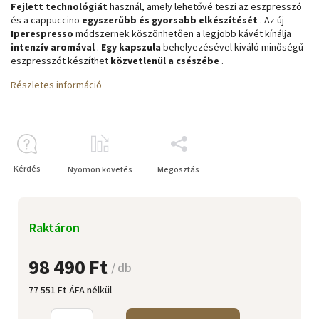
Fejlett technológiát
használ, amely lehetővé teszi az eszpresszó
és a cappuccino
egyszerűbb és gyorsabb elkészítését
. Az új
Iperespresso
módszernek köszönhetően a legjobb kávét kínálja
intenzív aromával
.
Egy kapszula
behelyezésével kiváló minőségű
eszpresszót készíthet
közvetlenül a csészébe
.
Részletes információ
Kérdés
Nyomon követés
Megosztás
Raktáron
98 490 Ft
/ db
77 551 Ft ÁFA nélkül