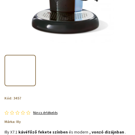
Kód:
3457
Nincs értékelés
Márka:
Illy
Illy X7.1
kávéfőző
fekete színben
és modern
, vonzó dizájnban
.