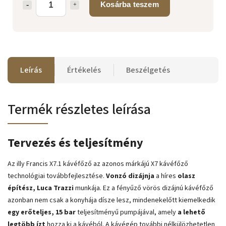
Kosárba teszem
Leírás
Értékelés
Beszélgetés
Termék részletes leírása
Tervezés és teljesítmény
Az illy Francis X7.1 kávéfőző az azonos márkájú X7 kávéfőző
technológiai továbbfejlesztése.
Vonzó dizájnja
a híres
olasz
építész, Luca Trazzi
munkája. Ez a fényűző vörös dizájnú kávéfőző
azonban nem csak a konyhája dísze lesz, mindenekelőtt kiemelkedik
egy erőteljes,
15 bar
teljesítményű pumpájával, amely
a lehető
legtöbb ízt
hozza ki a kávéból. A kávégép további nélkülözhetetlen