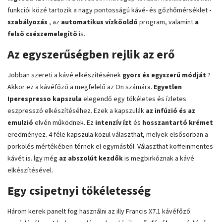
funkciói közé tartozik a nagy pontosságú kávé- és gőzhőmérséklet
-
szabályozás
, az
automatikus vízkőoldó
program, valamint
a
felső csészemelegítő
is.
Az egyszerűségben rejlik az erő
Jobban szereti a kávé elkészítésének
gyors és egyszerű módját
?
Akkor ez a kávéfőző a megfelelő az Ön számára.
Egyetlen
Iperespresso kapszula
elegendő egy tökéletes és ízletes
eszpresszó elkészítéséhez. Ezek a kapszulák
az infúzió és az
emulzió
elvén működnek. Ez
intenzív ízt
és
hosszantartó krémet
eredményez. 4 féle kapszula közül választhat, melyek elsősorban a
pörkölés mértékében térnek el egymástól. Választhat koffeinmentes
kávét is. Így még
az abszolút kezdők
is megbirkóznak a kávé
elkészítésével.
Egy csipetnyi tökéletesség
Három kerek panelt fog használni az illy Francis X7.1 kávéfőző