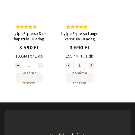
Illy IperEspresso Dark
Illy IperEspresso Lungo
kapszula 18 adag
kapszula 18 adag
3 590 Ft
3 590 Ft
199,44 Ft / 1 db
199,44 Ft / 1 db
Kosárba
Kosárba
teszem
teszem