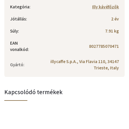
Kategória
:
Illy kávéfőzők
Jótállás
:
2 év
Súly
:
7.91 kg
EAN
8027785070471
vonalkód
:
illycaffe S.p.A., Via Flavia 110, 34147
Gyártó
:
Trieste, Italy
Kapcsolódó termékek