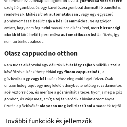
vezérléséhez. A bekapcsológombon kívül
a gőzfúvóka vezérlésére
szolgáló gombbal és egy kávéfőzési gombbal dominált fő panellel is
rendelkezik. Előkészítheti
automatikusan
, vagy egy egyszerű
gombnyomással beállíthatja
a kézi üzemmódot
. Ne aggódjon
amiatt, hogy nem fog tudni manuálisan elkészíteni, mert
biztonsági
okokból
körülbelül 1 perc múlva
automatikusan leáll
a főzés, így
nem történhet baleset.
Olasz cappuccino otthon
Nem tudsz elképzelni egy délutáni kávét
lágy tejhab
nélkül? Ezzel a
kávéfőzővel készíthet például
egy finom cappuccinót
, a
gőzfúvóka
egy vagy két
csészéhez elegendő tejet felver. Csak
öntsön hideg tejet egy megfelelő edénybe, lehetőleg rozsdamentes
acél vízforralóba, és merítse a gőzfúvókát a tejbe. Nyomja meg a gőz
gombot, és várja meg, amíg a tej felverődik a kívánt eredményre.
Ezután a gőzfúvókát
alaposan meg kell tisztítani
a maradék tejtől.
További funkciók és jellemzők