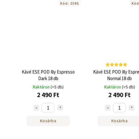
Kód:
2385
Kód
Kávé ESE POD Illy Espresso
Kávé ESE POD Illy Espr
Dark 18 db
Normal 18 db
Raktáron
(>5 db)
Raktáron
(>5 db)
2 490 Ft
2 490 Ft
Kosárba
Kosárba