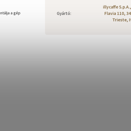
illycaffe S.p.A.
ntálja a gép
Gyártó
:
Flavia 110, 3
Trieste, I