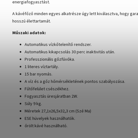
energiafogyasztást.
A kávéfőző minden egyes alkatrésze úgy lett kiválasztva, hogy gara
hosszú élettartamát.
Műszaki adatok:
Automatikus vízkőtelenítő rendszer.
Automatikus kikapcsolás 30 perc inaktivitás után.
Professzionális gőzfúvóka.
1 literes víztartály.
15 bar nyomás.
A víz és a gőz hőmérsékletének pontos szabályozása.
Fűtőfelület csészékhez.
Fogyasztás üresjáratban 2W.
Súly 9 kg.
Méretek 27,1x26,5x32,3 cm (Szé Ma)
ESE hüvelyek használhatók.
őrölt kávé használható.