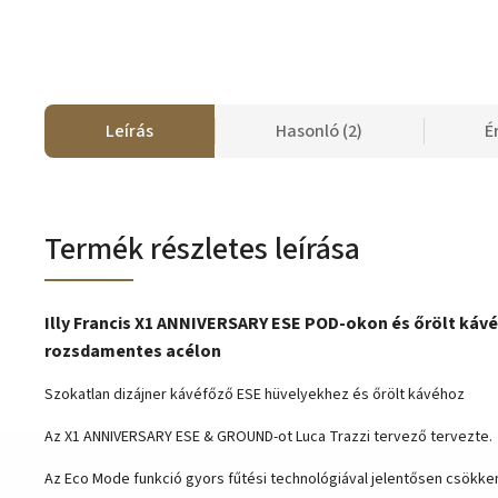
Leírás
Hasonló (2)
É
Termék részletes leírása
Illy Francis X1 ANNIVERSARY ESE POD-okon és őrölt kávé
rozsdamentes acélon
Szokatlan dizájner kávéfőző ESE hüvelyekhez és őrölt kávéhoz
Az X1 ANNIVERSARY ESE & GROUND-ot Luca Trazzi tervező tervezte.
Az Eco Mode funkció gyors fűtési technológiával jelentősen csökken