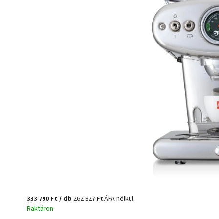
333 790 Ft
/ db
262 827 Ft ÁFA nélkül
Raktáron