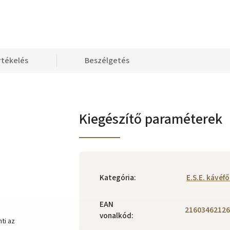
rtékelés
Beszélgetés
Kiegészítő paraméterek
Kategória
:
E.S.E. kávéf
EAN
21603462126
vonalkód
:
ti az