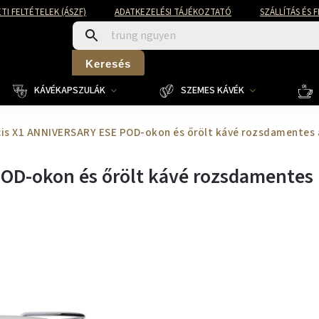
TI FELTÉTELEK (ÁSZF)
ADATKEZELÉSI TÁJÉKOZTATÓ
SZÁLLÍTÁS ÉS 
Keresés
KÁVÉKAPSZULÁK
SZEMES KÁVÉK
ncis X1 ANNIVERSARY ESE POD-okon és őrölt kávé rozsdamentes 
POD-okon és őrölt kávé rozsdamentes