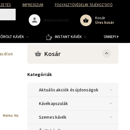
FIZETÉS
IMPRESSZUM
FOGYASZTÓVÉDELMI TÁJÉKOZTATÓ
Kosár
Bejelentkezés
Üres kosár
ŐRÖLT KÁVÉK
INSTANT KÁVÉK
ÜNNEPI KOLLE
Kosár
acélon
Kategóriák
Aktuális akciók és újdonságok
Kávékapszulák
Márka:
Illy
Szemes kávék