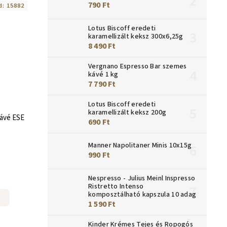
790 Ft
d:
15882
Lotus Biscoff eredeti
karamellizált keksz 300x6,25g
8 490 Ft
Vergnano Espresso Bar szemes
kávé 1 kg
7 790 Ft
Lotus Biscoff eredeti
karamellizált keksz 200g
ávé ESE
690 Ft
Manner Napolitaner Minis 10x15g
990 Ft
Nespresso - Julius Meinl Inspresso
Ristretto Intenso
komposztálható kapszula 10 adag
1 590 Ft
Kinder Krémes Tejes és Ropogós