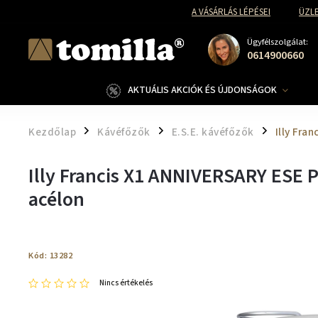
A VÁSÁRLÁS LÉPÉSEI
ÜZLE
Ügyfélszolgálat:
0614900660
AKTUÁLIS AKCIÓK ÉS ÚJDONSÁGOK
Kezdőlap
Kávéfőzők
E.S.E. kávéfőzők
Illy Fra
/
/
/
Illy Francis X1 ANNIVERSARY ESE 
acélon
Kód:
13282
Nincs értékelés