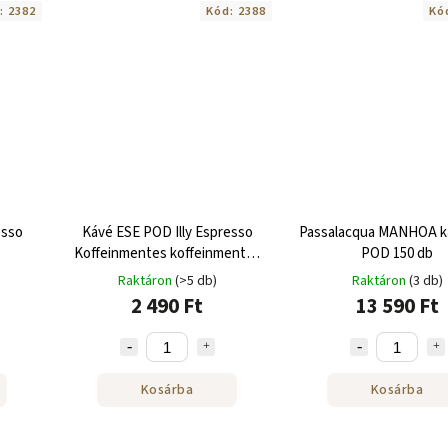
:
2382
Kód:
2388
Kó
esso
Kávé ESE POD Illy Espresso
Passalacqua MANHOA k
Koffeinmentes koffeinmentes
POD 150 db
kávé 18 db
Raktáron
(>5 db)
Raktáron
(3 db)
2 490 Ft
13 590 Ft
Kosárba
Kosárba