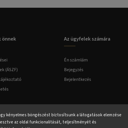
k önnek
Az ügyfelek számára
ései
Én számlám
lek (ÁSZF)
Bejegyzés
tájékoztató
Bejelentkezés
zetés
elmi tájékoztató
ogy kényelmes böngészést biztosítsunk a látogatások elemzése
lesztve az oldal funkcionalitását, teljesítményét és