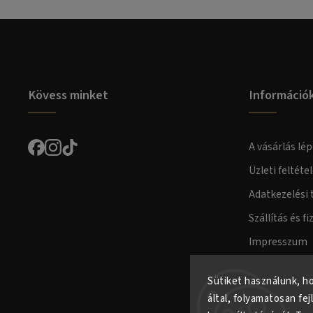
Kövess minket
Információ
A vásárlás lép
Üzleti feltéte
Adatkezelési 
Szállítás és fi
Impresszum
Fogyasztóvéd
Sütiket használunk, h
által, folyamatosan fej