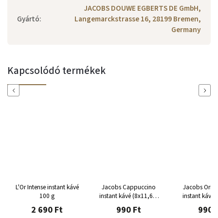
JACOBS DOUWE EGBERTS DE GmbH,
Gyártó
:
Langemarckstrasse 16, 28199 Bremen,
Germany
Kapcsolódó termékek
Previous
Next
L'Or Intense instant kávé
Jacobs Cappuccino
Jacobs Origi
100 g
instant kávé (8x11,6g)
instant kávé 
92,8 g
2 690 Ft
990 Ft
990 