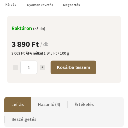
Kérdés
Nyomon követés
Megosztás
Raktáron
(>5 db)
3 890 Ft
/ db
3 063 Ft ÁFA nélkül
1 945 Ft / 100 g
Kosárba teszem
Leírás
Hasonló (4)
Értékelés
Beszélgetés