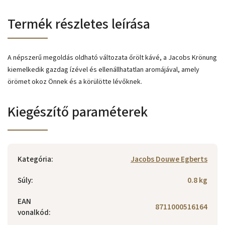
Termék részletes leírása
A népszerű megoldás oldható változata őrölt kávé, a Jacobs Krönung
kiemelkedik gazdag ízével és ellenállhatatlan aromájával, amely
örömet okoz Önnek és a körülötte lévőknek.
Kiegészítő paraméterek
Kategória
:
Jacobs Douwe Egberts
Súly
:
0.8 kg
EAN
8711000516164
vonalkód
: