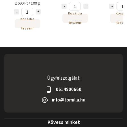
2 690 Ft / 100 g
Kosárba
Kosár
Kosárba
teszem
tesze
teszem
Ügyfélszolgálat:
0614900660
info@tomilla.hu
Kövess minket