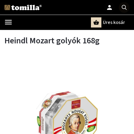
Üres kosár
Keresés
Heindl Mozart golyók 168g