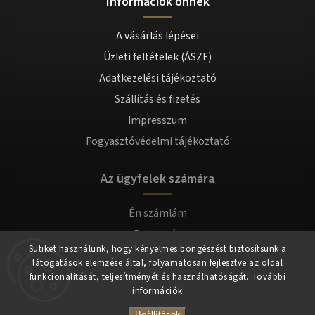
Információk önnek
A vásárlás lépései
Üzleti feltételek (ÁSZF)
Adatkezelési tájékoztató
Szállítás és fizetés
Impresszum
Fogyasztóvédelmi tájékoztató
Az ügyfelek számára
Én számlám
Bejegyzés
Sütiket használunk, hogy kényelmes böngészést biztosítsunk a
Bejelentkezés
látogatások elemzése által, folyamatosan fejlesztve az oldal
funkcionalitását, teljesítményét és használhatóságát.
További
információk
Copyright 2026
tomilla.hu
. Minden jog fenntartva.
Beállítások