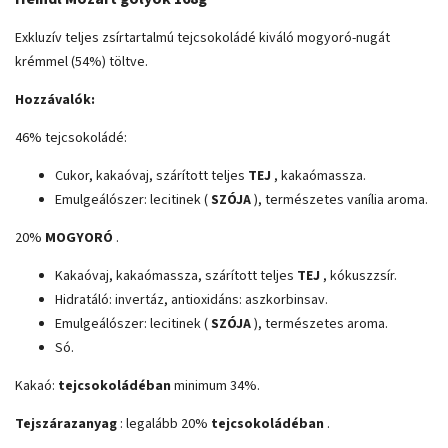
Exkluzív teljes zsírtartalmú tejcsokoládé kiváló mogyoró-nugát
krémmel (54%) töltve.
Hozzávalók:
46% tejcsokoládé:
Cukor, kakaóvaj, szárított teljes
TEJ
, kakaómassza.
Emulgeálószer: lecitinek (
SZÓJA
), természetes vanília aroma.
20%
MOGYORÓ
.
Kakaóvaj, kakaómassza, szárított teljes
TEJ
, kókuszzsír.
Hidratáló: invertáz, antioxidáns: aszkorbinsav.
Emulgeálószer: lecitinek (
SZÓJA
), természetes aroma.
Só.
Kakaó:
tejcsokoládéban
minimum 34%.
Tejszárazanyag
: legalább 20%
tejcsokoládéban
.