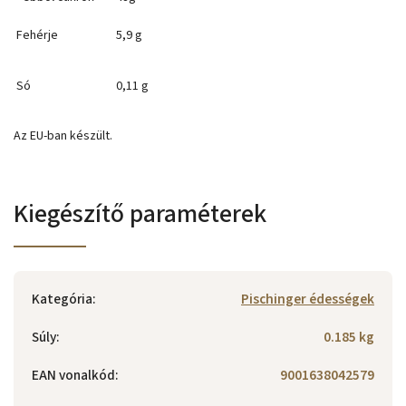
Fehérje
5,9 g
Só
0,11 g
Az EU-ban készült.
Kiegészítő paraméterek
Kategória
:
Pischinger édességek
Súly
:
0.185 kg
EAN vonalkód
:
9001638042579