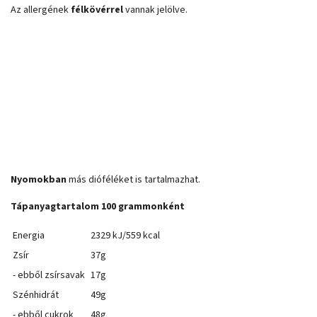
Az allergének
félkövérrel
vannak jelölve.
Nyomokban
más dióféléket is tartalmazhat.
Tápanyagtartalom 100 grammonként
Energia
2329 kJ/559 kcal
Zsír
37g
- ebből zsírsavak
17g
Szénhidrát
49g
- ebből cukrok
48g