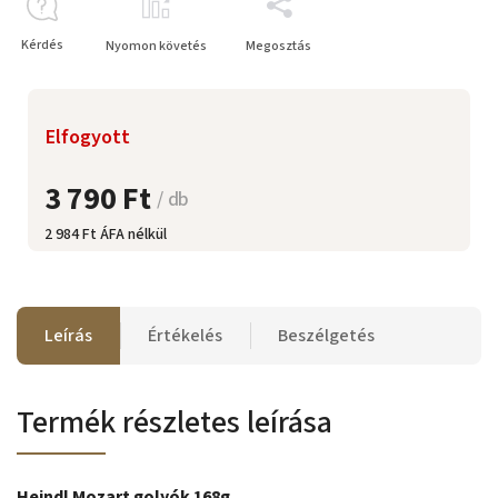
Kérdés
Nyomon követés
Megosztás
Elfogyott
3 790 Ft
/ db
2 984 Ft ÁFA nélkül
Leírás
Értékelés
Beszélgetés
Termék részletes leírása
Heindl Mozart golyók 168g