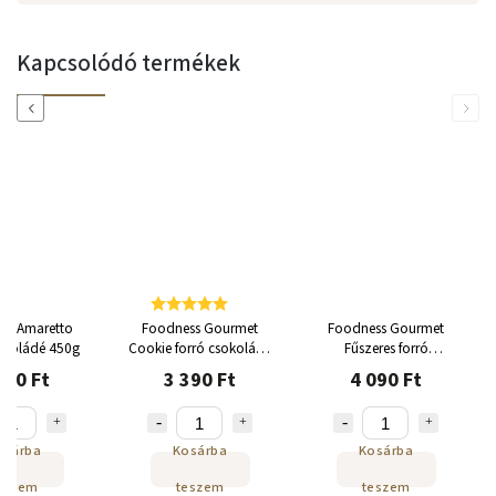
Kapcsolódó termékek
Previous
Next
ss Amaretto
Foodness Gourmet
Foodness Gourmet
sokoládé 450g
Cookie forró csokoládé
Fűszeres forró
450g
csokoládé 450g
790 Ft
3 390 Ft
4 090 Ft
osárba
Kosárba
Kosárba
eszem
teszem
teszem