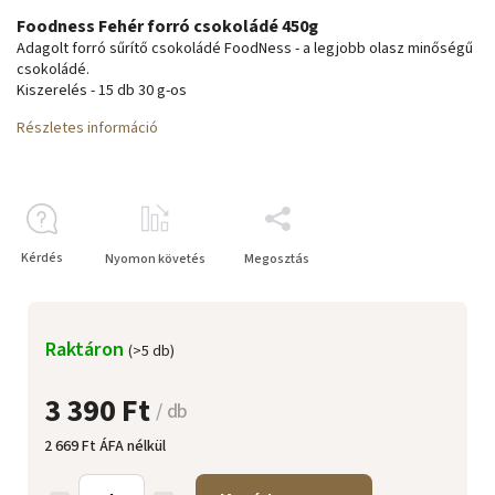
Foodness Fehér forró csokoládé 450g
Adagolt forró sűrítő csokoládé FoodNess - a legjobb olasz minőségű
csokoládé.
Kiszerelés - 15 db 30 g-os
Részletes információ
Kérdés
Nyomon követés
Megosztás
Raktáron
(>5 db)
3 390 Ft
/ db
2 669 Ft ÁFA nélkül