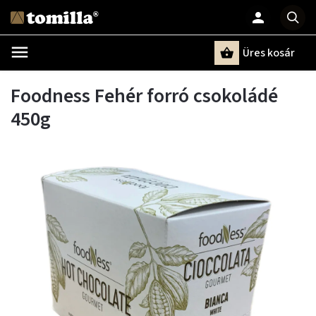
Üres kosár
Keresés
Foodness Fehér forró csokoládé
450g