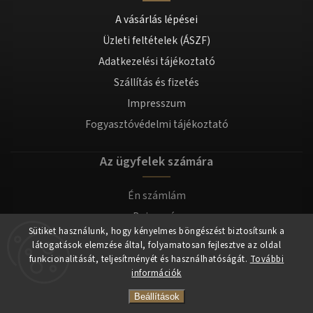
A vásárlás lépései
Üzleti feltételek (ÁSZF)
Adatkezelési tájékoztató
Szállítás és fizetés
Impresszum
Fogyasztóvédelmi tájékoztató
Az ügyfelek számára
Én számlám
Bejegyzés
Sütiket használunk, hogy kényelmes böngészést biztosítsunk a
Bejelentkezés
látogatások elemzése által, folyamatosan fejlesztve az oldal
funkcionalitását, teljesítményét és használhatóságát.
További
információk
Copyright 2026
tomilla.hu
. Minden jog fenntartva.
Beállítások