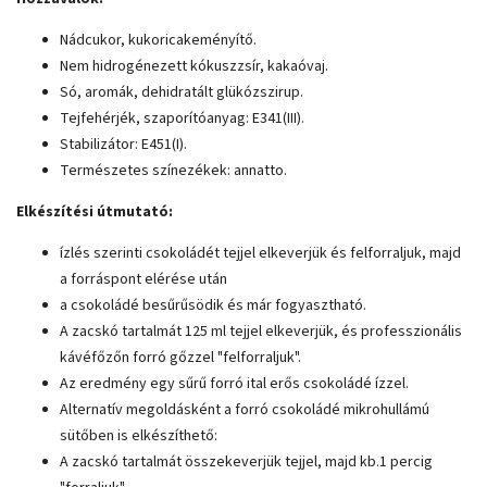
Nádcukor, kukoricakeményítő.
Nem hidrogénezett kókuszzsír, kakaóvaj.
Só, aromák, dehidratált glükózszirup.
Tejfehérjék, szaporítóanyag: E341(III).
Stabilizátor: E451(I).
Természetes színezékek: annatto.
Elkészítési útmutató:
ízlés szerinti csokoládét tejjel elkeverjük és felforraljuk, majd
a forráspont elérése után
a csokoládé besűrűsödik és már fogyasztható.
A zacskó tartalmát 125 ml tejjel elkeverjük, és professzionális
kávéfőzőn forró gőzzel "felforraljuk".
Az eredmény egy sűrű forró ital erős csokoládé ízzel.
Alternatív megoldásként a forró csokoládé mikrohullámú
sütőben is elkészíthető:
A zacskó tartalmát összekeverjük tejjel, majd kb.1 percig