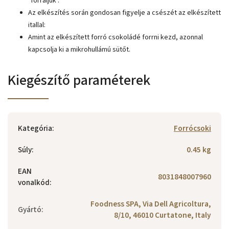
"forraljuk".
Az elkészítés során gondosan figyelje a csészét az elkészített
itallal:
Amint az elkészített forró csokoládé forrni kezd, azonnal
kapcsolja ki a mikrohullámú sütőt.
Kiegészítő paraméterek
Kategória
:
Forrócsoki
Súly
:
0.45 kg
EAN
8031848007960
vonalkód
:
Foodness SPA, Via Dell Agricoltura,
Gyártó
:
8/10, 46010 Curtatone, Italy