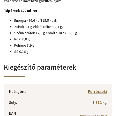
eszpresszó kávéfőző gőzfúvókájával.
Tápérték 100 ml-re:
Energia 486,6 kJ/115,5 kcal.
Zsírok 3,1 g ebből telített 2,1 g.
Szénhidrátok 17,6 g ebből cukrok 15, 8 g.
Rost 0,8 g.
Fehérje 3,9 g.
Só 0,16 g.
Kiegészítő paraméterek
Kategória
:
Forrócsoki
Súly
:
1.312 kg
EAN