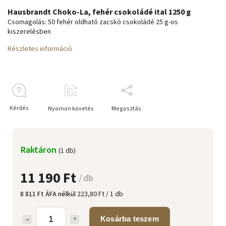
Hausbrandt Choko-La, fehér csokoládé ital 1250 g
Csomagolás: 50 fehér oldható zacskó csokoládé 25 g-os
kiszerelésben
Részletes információ
Kérdés
Nyomon követés
Megosztás
Raktáron
(1 db)
11 190 Ft
/ db
8 811 Ft ÁFA nélkül
223,80 Ft / 1 db
Kosárba teszem