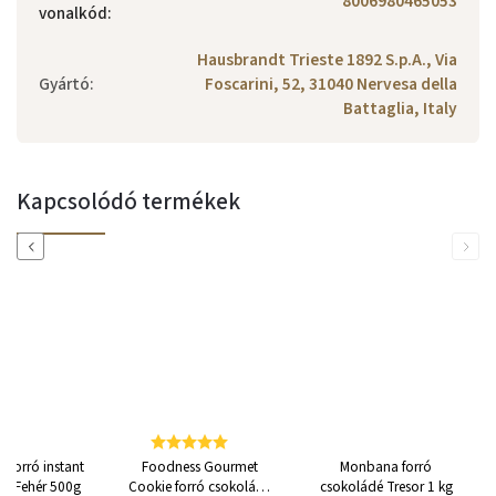
8006980465053
vonalkód
:
Hausbrandt Trieste 1892 S.p.A., Via
Gyártó
:
Foscarini, 52, 31040 Nervesa della
Battaglia, Italy
Kapcsolódó termékek
Previous
Next
 Forró instant
Foodness Gourmet
Monbana forró
dé Fehér 500g
Cookie forró csokoládé
csokoládé Tresor 1 kg