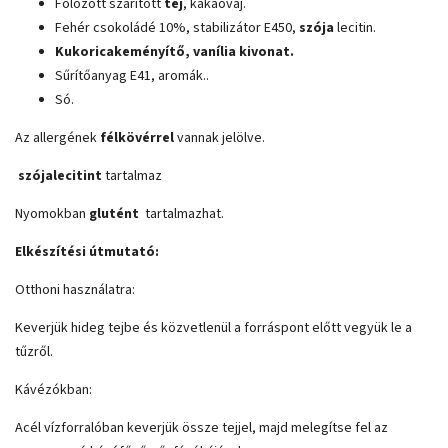
Fölözött szárított
tej
, kakaóvaj.
Fehér csokoládé 10%, stabilizátor E450,
szója
lecitin.
Kukoricakeményítő, vanília kivonat.
Sűrítőanyag E41, aromák..
Só.
Az allergének
félkövérrel
vannak jelölve.
szójalecitint
tartalmaz
Nyomokban
glutént
tartalmazhat.
Elkészítési útmutató:
Otthoni használatra:
Keverjük hideg tejbe és közvetlenül a forráspont előtt vegyük le a
tűzről.
Kávézókban:
Acél vízforralóban keverjük össze tejjel, majd melegítse fel az