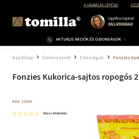
A VÁSÁRLÁS LÉPÉSEI
ÜZLE
Ügyfélszolgálat:
0614900660
AKTUÁLIS AKCIÓK ÉS ÚJDONSÁGOK
Kezdőlap
Élelmiszerek
Édességek
Fonzies Kuk
/
/
/
Fonzies Kukorica-sajtos ropogós 2
Kód:
12160
Nincs értékelés