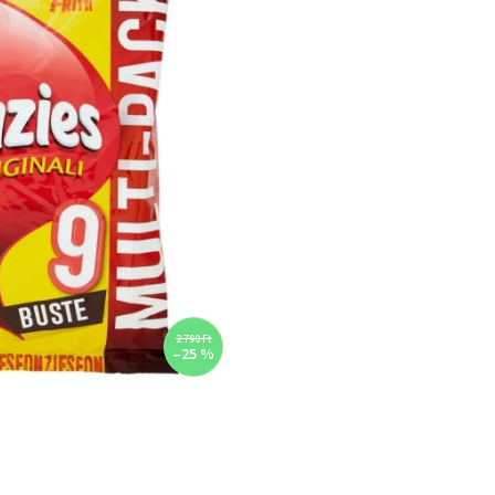
2 790 Ft
–25 %