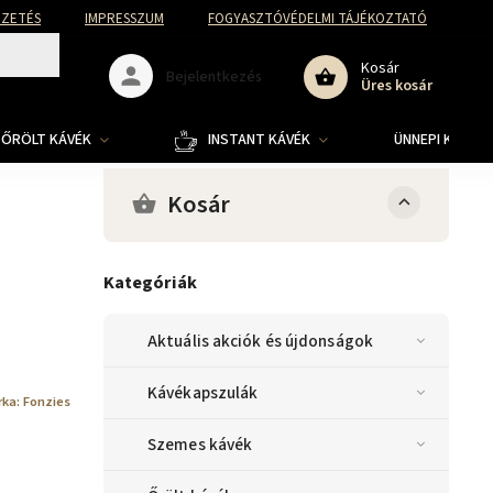
FIZETÉS
IMPRESSZUM
FOGYASZTÓVÉDELMI TÁJÉKOZTATÓ
Kosár
Bejelentkezés
Üres kosár
ŐRÖLT KÁVÉK
INSTANT KÁVÉK
ÜNNEPI KOLLE
Kosár
Kategóriák
Aktuális akciók és újdonságok
Kávékapszulák
rka:
Fonzies
Szemes kávék