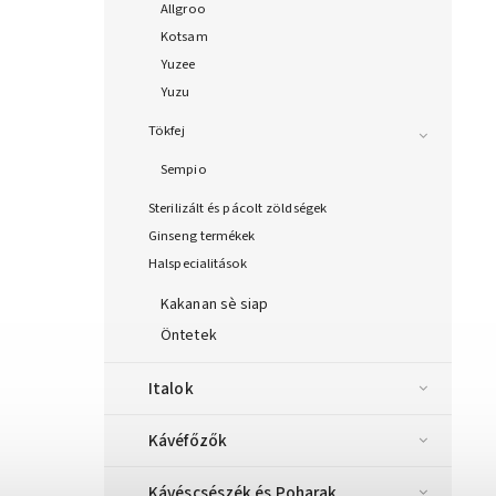
Allgroo
Kotsam
Yuzee
Yuzu
Tökfej
Sempio
Sterilizált és pácolt zöldségek
Ginseng termékek
Halspecialitások
Kakanan sè siap
Öntetek
Italok
Kávéfőzők
Kávéscsészék és Poharak