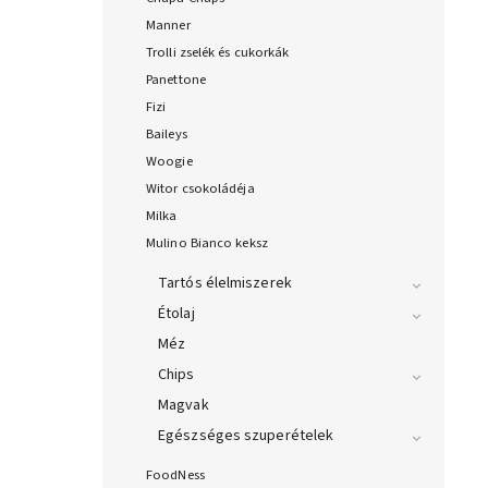
Manner
Trolli zselék és cukorkák
Panettone
Fizi
Baileys
Woogie
Witor csokoládéja
Milka
Mulino Bianco keksz
Tartós élelmiszerek
Étolaj
Méz
Chips
Magvak
Egészséges szuperételek
FoodNess