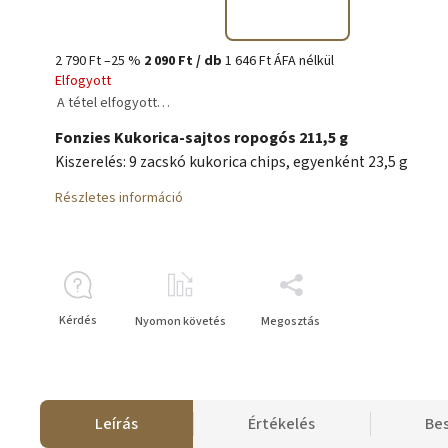
2 790 Ft
–25 %
2 090 Ft
/ db
1 646 Ft ÁFA nélkül
Elfogyott
A tétel elfogyott…
Fonzies Kukorica-sajtos ropogós 211,5 g
Kiszerelés: 9 zacskó kukorica chips, egyenként 23,5 g
Részletes információ
Kérdés
Nyomon követés
Megosztás
Leírás
Értékelés
Be