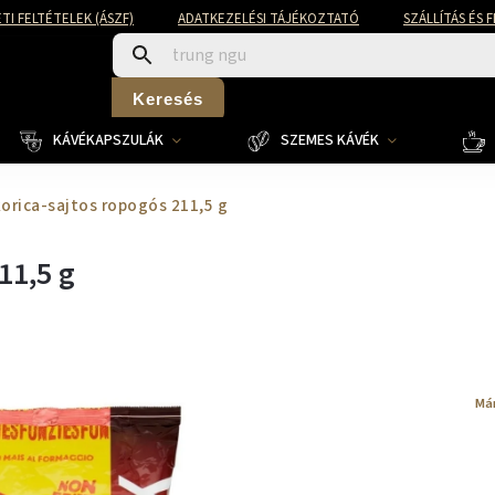
TI FELTÉTELEK (ÁSZF)
ADATKEZELÉSI TÁJÉKOZTATÓ
SZÁLLÍTÁS ÉS 
Keresés
KÁVÉKAPSZULÁK
SZEMES KÁVÉK
orica-sajtos ropogós 211,5 g
11,5 g
Má