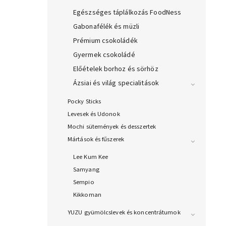
Egészséges táplálkozás FoodNess
Gabonafélék és müzli
Prémium csokoládék
Gyermek csokoládé
Előételek borhoz és sörhöz
Ázsiai és világ specialitások
Pocky Sticks
Levesek és Udonok
Mochi sütemények és desszertek
Mártások és fűszerek
Lee Kum Kee
Samyang
Sempio
Kikkoman
YUZU gyümölcslevek és koncentrátumok