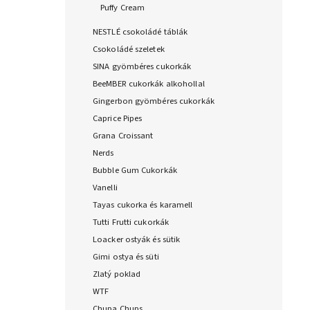
Puffy Cream
NESTLÉ csokoládé táblák
Csokoládé szeletek
SINA gyömbéres cukorkák
BeeMBER cukorkák alkohollal
Gingerbon gyömbéres cukorkák
Caprice Pipes
Grana Croissant
Nerds
Bubble Gum Cukorkák
Vanelli
Tayas cukorka és karamell
Tutti Frutti cukorkák
Loacker ostyák és sütik
Gimi ostya és süti
Zlatý poklad
WTF
Chupa Chups