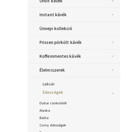
Őrölt kávék
Instant kávék
Ünnepi kollekció
Frissen pörkölt kávék
Koffeinmentes kávék
Élelmiszerek
Lekvár
Édességek
Dubai csokoládé
Alaska
Balila
Corny édességek