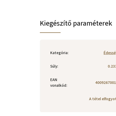
Kiegészítő paraméterek
Kategória
:
Édessé
Súly
:
0.23
EAN
4009267001
vonalkód
:
A tétel elfogy