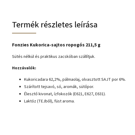
Termék részletes leírása
Fonzies Kukorica-sajtos ropogós 211,5 g
Sütés nélkül és praktikus zacskóban szállítjuk.
Hozzávalók:
Kukoricadara 62,2%, pálmaolaj, olvasztott SAJT por 6%.
Szárított tejsavó, só, aromák, sütőpor.
Élesztő kivonat, ízfokozók (E621, E627, E631).
Laktóz (TEJből), füst aroma.