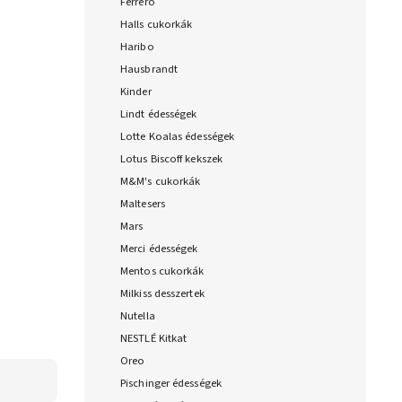
Ferrero
Halls cukorkák
Haribo
Hausbrandt
Kinder
Lindt édességek
Lotte Koalas édességek
Lotus Biscoff kekszek
M&M's cukorkák
Maltesers
Mars
Merci édességek
Mentos cukorkák
Milkiss desszertek
Nutella
NESTLÉ Kitkat
Oreo
Pischinger édességek