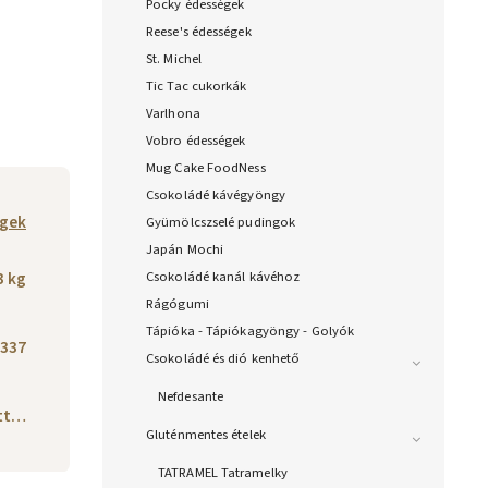
Pocky édességek
Reese's édességek
St. Michel
Tic Tac cukorkák
Varlhona
Vobro édességek
Mug Cake FoodNess
Csokoládé kávégyöngy
gek
Gyümölcszselé pudingok
Japán Mochi
3 kg
Csokoládé kanál kávéhoz
Rágógumi
Tápióka - Tápiókagyöngy - Golyók
337
Csokoládé és dió kenhető
Nefdesante
ott…
Gluténmentes ételek
TATRAMEL Tatramelky