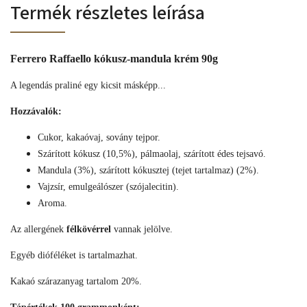
Termék részletes leírása
Ferrero Raffaello kókusz-mandula krém 90g
A legendás praliné egy kicsit másképp...
Hozzávalók:
Cukor, kakaóvaj, sovány tejpor.
Szárított kókusz (10,5%), pálmaolaj, szárított édes tejsavó.
Mandula (3%), szárított kókusztej (tejet tartalmaz) (2%).
Vajzsír, emulgeálószer (szójalecitin).
Aroma.
Az allergének
félkövérrel
vannak jelölve.
Egyéb dióféléket is tartalmazhat.
Kakaó szárazanyag tartalom 20%.