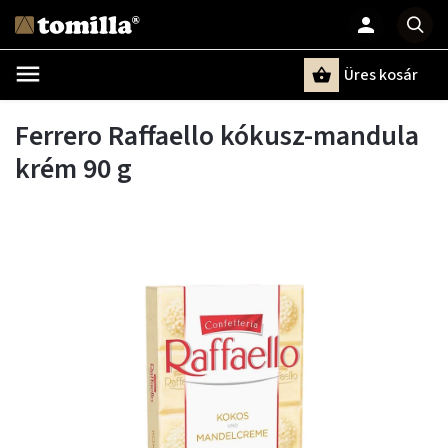
Üres kosár
Keresés
Ferrero Raffaello kókusz-mandula
krém 90 g