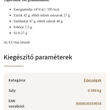
Tápértékek 100 grammonként:
Energiaértéke 2474 kJ / 595 kcal.
Zsírok 42 g, ebből telített zsírsavak 27 g.
Szénhidrát 47 g, ebből cukrok 46 g.
Fehérje 7,5 g.
Só 0,27 g.
Az EU-ban készült.
Kiegészítő paraméterek
Kategória
:
Édességek
Súly
:
0.099 kg
EAN
8000500359556
vonalkód
: