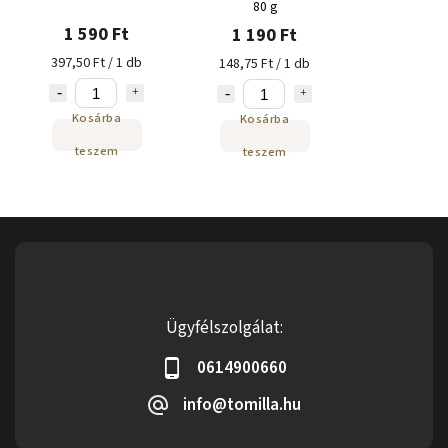
80 g
1 590 Ft
1 190 Ft
397,50 Ft / 1 db
148,75 Ft / 1 db
Kosárba
Kosárba
teszem
teszem
Ügyfélszolgálat:
0614900660
info@tomilla.hu