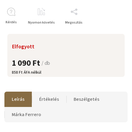
Kérdés
Nyomon követés
Megosztás
Elfogyott
1 090 Ft
/ db
858 Ft ÁFA nélkül
Leírás
Értékelés
Beszélgetés
Márka
Ferrero