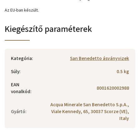
Az EU-ban készült.
Kiegészítő paraméterek
Kategória
:
San Benedetto ásványvizek
Súly
:
0.5 kg
EAN
8001620002988
vonalkód
:
Acqua Minerale San Benedetto S.p.A.,
Gyártó
:
Viale Kennedy, 65, 30037 Scorze (VE),
Italy