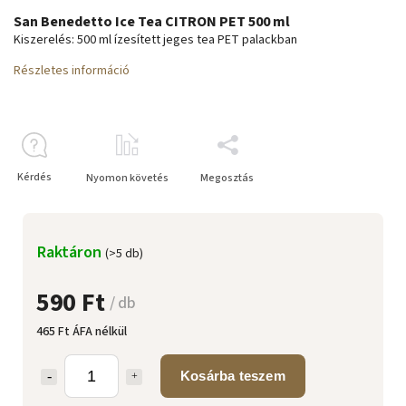
San Benedetto Ice Tea CITRON PET 500 ml
Kiszerelés: 500 ml ízesített jeges tea PET palackban
Részletes információ
Kérdés
Nyomon követés
Megosztás
Raktáron
(>5 db)
590 Ft
/ db
465 Ft ÁFA nélkül
Kosárba teszem