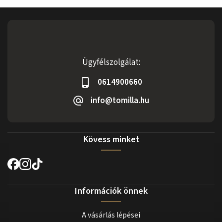
Ügyfélszolgálat:
0614900660
info@tomilla.hu
Kövess minket
Információk önnek
A vásárlás lépései