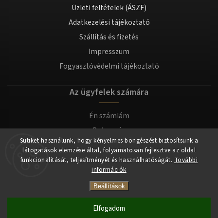
Üzleti feltételek (ÁSZF)
Adatkezelési tájékoztató
Szállítás és fizetés
Impresszum
Fogyasztóvédelmi tájékoztató
Az ügyfelek számára
Én számlám
Bejegyzés
Sütiket használunk, hogy kényelmes böngészést biztosítsunk a
Bejelentkezés
látogatások elemzése által, folyamatosan fejlesztve az oldal
funkcionalitását, teljesítményét és használhatóságát.
További
információk
Copyright 2026
tomilla.hu
. Minden jog fenntartva.
Beállítások
Elfogadom