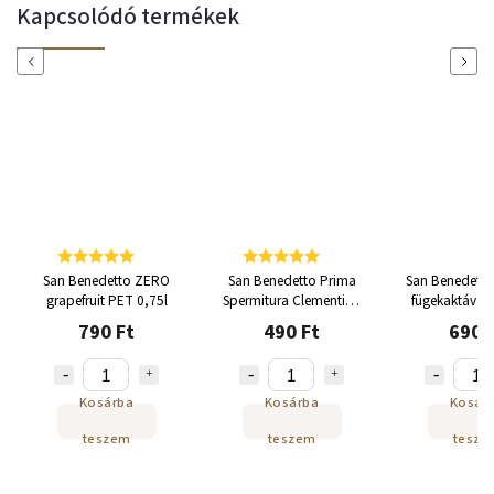
Kapcsolódó termékek
Previous
Next
San Benedetto ZERO
San Benedetto Prima
San Benedetto
grapefruit PET 0,75l
Spermitura Clementina
fügekaktával
0,33l
ml
790 Ft
490 Ft
690 
Kosárba
Kosárba
Kosár
teszem
teszem
tesze