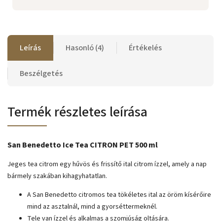
Leírás
Hasonló (4)
Értékelés
Beszélgetés
Termék részletes leírása
San Benedetto Ice Tea CITRON PET 500 ml
Jeges tea citrom
egy hűvös és frissítő ital citrom ízzel, amely a nap
bármely szakában kihagyhatatlan.
A San Benedetto citromos tea tökéletes ital az öröm kísérőire
mind az asztalnál, mind a gyorséttermeknél.
Tele van ízzel és alkalmas a szomjúság oltására.