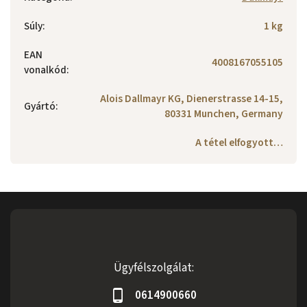
Súly
:
1 kg
EAN
4008167055105
vonalkód
:
Alois Dallmayr KG, Dienerstrasse 14-15,
Gyártó
:
80331 Munchen, Germany
A tétel elfogyott…
Ügyfélszolgálat:
0614900660