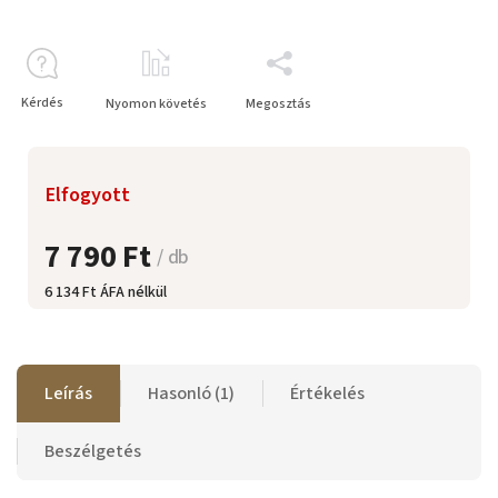
Kérdés
Nyomon követés
Megosztás
Elfogyott
7 790 Ft
/ db
6 134 Ft ÁFA nélkül
Leírás
Hasonló (1)
Értékelés
Beszélgetés