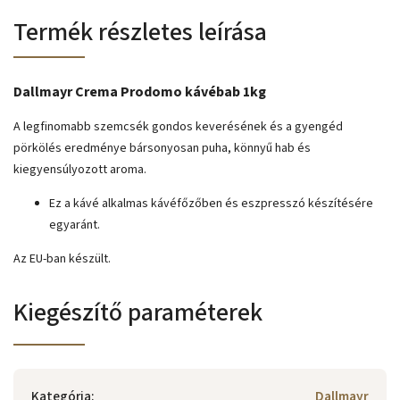
Termék részletes leírása
Dallmayr Crema Prodomo kávébab 1kg
A legfinomabb szemcsék gondos keverésének és a gyengéd
pörkölés eredménye bársonyosan puha, könnyű hab és
kiegyensúlyozott aroma.
Ez a kávé alkalmas kávéfőzőben és eszpresszó készítésére
egyaránt.
Az EU-ban készült.
Kiegészítő paraméterek
Kategória
:
Dallmayr