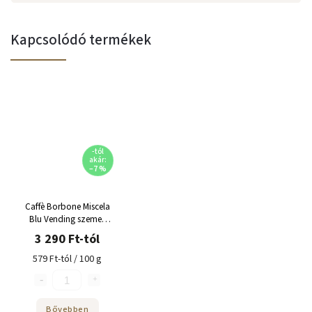
Kapcsolódó termékek
-tól
akár:
–7 %
Caffè Borbone Miscela
Blu Vending szemes
kávé
3 290 Ft-tól
579 Ft-tól / 100 g
Bővebben