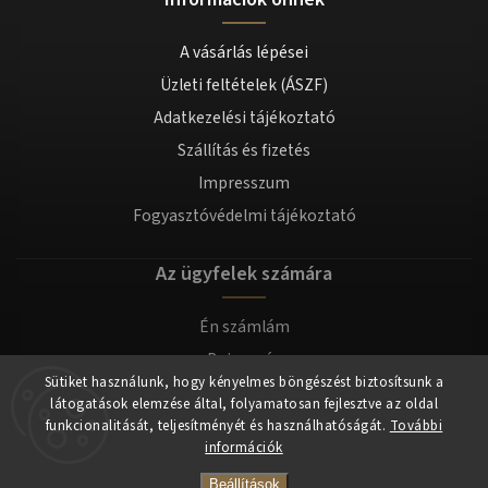
A vásárlás lépései
Üzleti feltételek (ÁSZF)
Adatkezelési tájékoztató
Szállítás és fizetés
Impresszum
Fogyasztóvédelmi tájékoztató
Az ügyfelek számára
Én számlám
Bejegyzés
Sütiket használunk, hogy kényelmes böngészést biztosítsunk a
Bejelentkezés
látogatások elemzése által, folyamatosan fejlesztve az oldal
funkcionalitását, teljesítményét és használhatóságát.
További
információk
Copyright 2026
tomilla.hu
. Minden jog fenntartva.
Beállítások