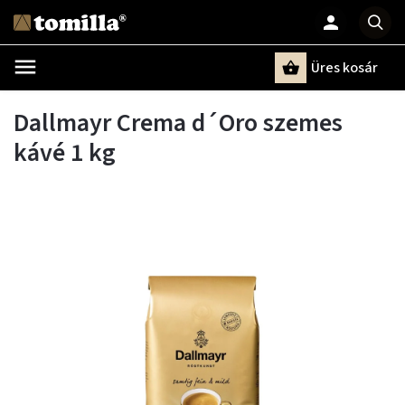
Üres kosár
Keresés
Dallmayr Crema d´Oro szemes
kávé 1 kg