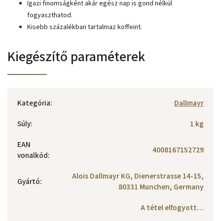
Igazi finomságként akár egész nap is gond nélkül
fogyaszthatod.
Kisebb százalékban tartalmaz koffeint.
Kiegészítő paraméterek
Kategória
:
Dallmayr
Súly
:
1 kg
EAN
4008167152729
vonalkód
:
Alois Dallmayr KG, Dienerstrasse 14-15,
Gyártó
:
80331 Munchen, Germany
A tétel elfogyott…