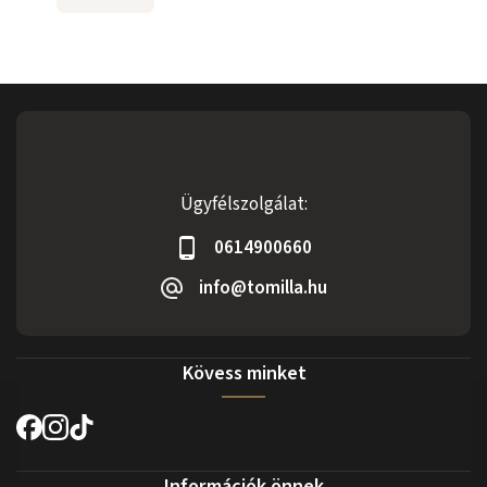
Ügyfélszolgálat:
0614900660
info@tomilla.hu
Kövess minket
Információk önnek