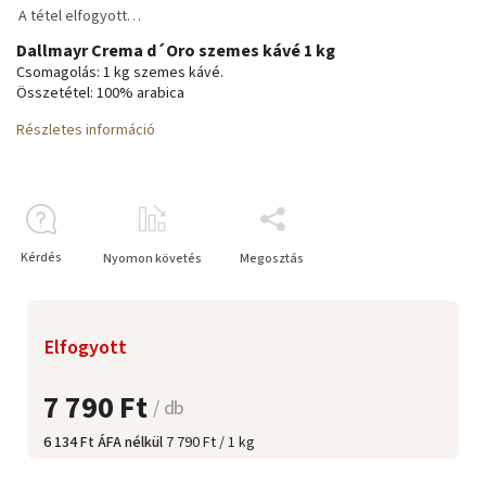
A tétel elfogyott…
Dallmayr Crema d´Oro szemes kávé 1 kg
Csomagolás: 1 kg szemes kávé.
Összetétel: 100% arabica
Részletes információ
Kérdés
Nyomon követés
Megosztás
Elfogyott
7 790 Ft
/ db
6 134 Ft ÁFA nélkül
7 790 Ft / 1 kg