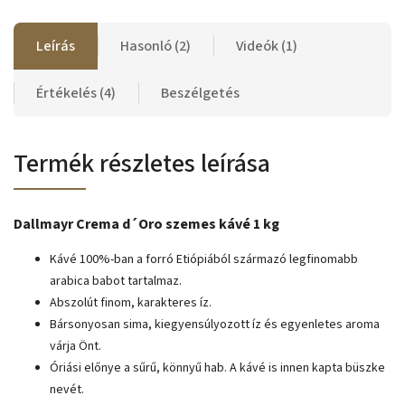
Leírás
Hasonló (2)
Videók (1)
Értékelés (4)
Beszélgetés
Termék részletes leírása
Dallmayr Crema d´Oro szemes kávé 1 kg
Kávé 100%-ban a forró Etiópiából származó legfinomabb
arabica babot tartalmaz.
Abszolút finom, karakteres íz.
Bársonyosan sima, kiegyensúlyozott íz és egyenletes aroma
várja Önt.
Óriási előnye a sűrű, könnyű hab. A kávé is innen kapta büszke
nevét.