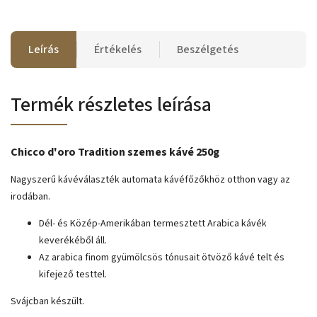
Leírás
Értékelés
Beszélgetés
Termék részletes leírása
Chicco d'oro Tradition szemes kávé 250g
Nagyszerű
kávéválaszték automata kávéfőzőkhöz otthon vagy az
irodában.
Dél- és Közép-Amerikában termesztett Arabica kávék
keverékéből áll.
Az arabica finom gyümölcsös tónusait ötvöző kávé telt és
kifejező testtel.
Svájcban készült.