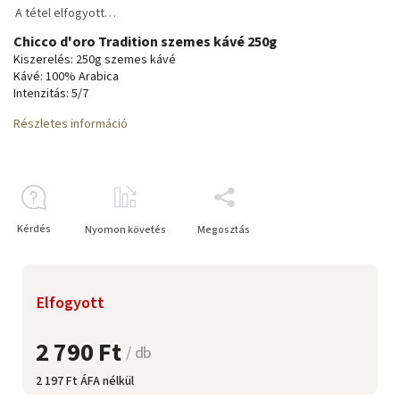
A tétel elfogyott…
Chicco d'oro Tradition szemes kávé 250g
Kiszerelés: 250g szemes kávé
Kávé: 100% Arabica
Intenzitás: 5/7
Részletes információ
Kérdés
Nyomon követés
Megosztás
Elfogyott
2 790 Ft
/ db
2 197 Ft ÁFA nélkül