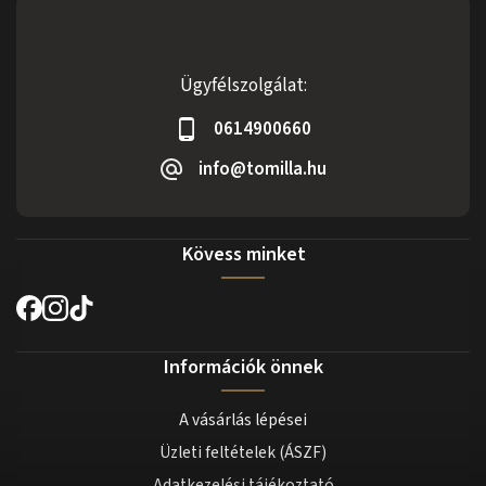
Ügyfélszolgálat:
0614900660
info@tomilla.hu
Kövess minket
Információk önnek
A vásárlás lépései
Üzleti feltételek (ÁSZF)
Adatkezelési tájékoztató