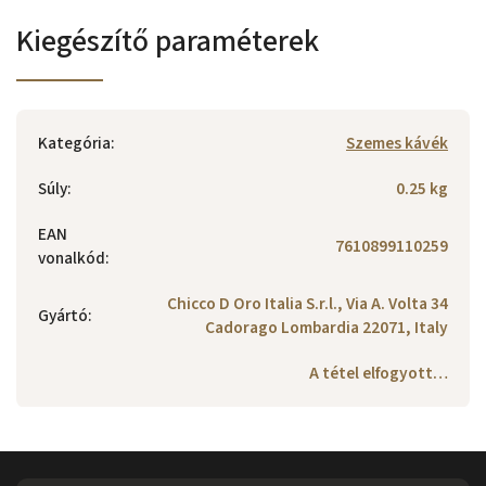
Kiegészítő paraméterek
Kategória
:
Szemes kávék
Súly
:
0.25 kg
EAN
7610899110259
vonalkód
:
Chicco D Oro Italia S.r.l., Via A. Volta 34
Gyártó
:
Cadorago Lombardia 22071, Italy
A tétel elfogyott…