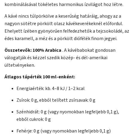
kombinálásával tökéletes harmonikus ízvilágot hoz létre.
A kávé nincs túlpörkölve a keserűség határáig, ahogy az a
nagyon sötétre pörkölt olasz kávékeverékeknél előfordul.
Ehelyett ízében gyönyörűen felfedezhetők a tejcsokoládé, az
édes karamell, a méz és a pörkölt diófélék finom jegyei.
Összetevők:
100% Arabica
. A kávébabokat gondosan
válogatják és kézzel szedik közép- és dél-amerikai
ültetvényeken.
Átlagos tápérték 100 ml-enként:
Energiaérték: kb. 4–8 kJ / 1–2 kcal
Zsírok: 0 g, ebből telített zsírsavak: 0 g
Szénhidrát: 0 g (vagy nyomokban legfeljebb 0,1 g),
ebből cukrok: 0 g
Fehérje: 0 g (vagy nyomokban legfeljebb 0,1 g)