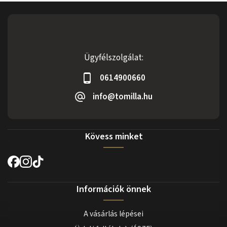
Ügyfélszolgálat:
0614900660
info@tomilla.hu
Kövess minket
Információk önnek
A vásárlás lépései