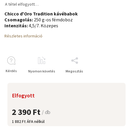
A tétel elfogyott…
Chicco d'Oro Tradition kávébabok
Csomagolás:
250 g-os fémdoboz
Intenzitás:
4,5/7. Közepes
Részletes információ
Kérdés
Nyomon követés
Megosztás
Elfogyott
2 390 Ft
/ db
1 882 Ft ÁFA nélkül