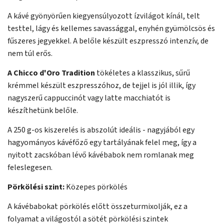
A kávé gyönyörűen kiegyensúlyozott ízvilágot kínál, telt
testtel, lágy és kellemes savassággal, enyhén gyümölcsös és
fűszeres jegyekkel. A belőle készült eszpresszó intenzív, de
nem túl erős.
A Chicco d'Oro Tradition
tökéletes a klasszikus, sűrű
krémmel készült eszpresszóhoz, de tejjel is jól illik, így
nagyszerű cappuccinót vagy latte macchiatót is
készíthetünk belőle.
A 250 g-os kiszerelés is abszolút ideális - nagyjából egy
hagyományos kávéfőző egy tartályának felel meg, így a
nyitott zacskóban lévő kávébabok nem romlanak meg
feleslegesen.
Pörkölési szint:
Közepes pörkölés
A kávébabokat pörkölés előtt összeturmixolják, ez a
folyamat a világostól a sötét pörkölési szintek