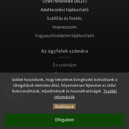
Üzleti feltételek (ÁSZF)
Adatkezelési tájékoztató
Szállítás és fizetés
Impresszum
Fogyasztóvédelmi tájékoztató
Az ügyfelek számára
Én számlám
Bejegyzés
Sütiket használunk, hogy kényelmes böngészést biztosítsunk a
Bejelentkezés
látogatások elemzése által, folyamatosan fejlesztve az oldal
funkcionalitását, teljesítményét és használhatóságát.
További
információk
Copyright 2026
tomilla.hu
. Minden jog fenntartva.
Beállítások
Elfogadom