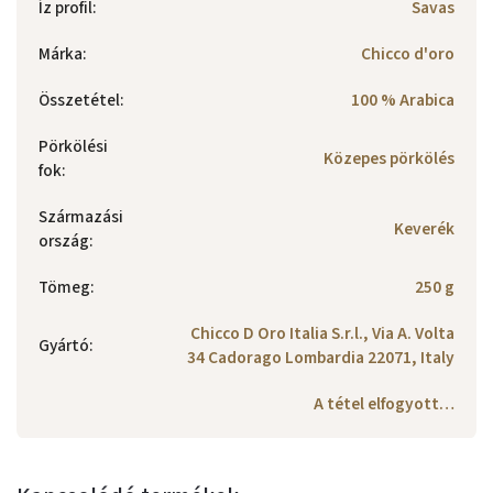
Íz profil
:
Savas
Márka
:
Chicco d'oro
Összetétel
:
100 % Arabica
Pörkölési
Közepes pörkölés
fok
:
Származási
Keverék
ország
:
Tömeg
:
250 g
Chicco D Oro Italia S.r.l., Via A. Volta
Gyártó
:
34 Cadorago Lombardia 22071, Italy
A tétel elfogyott…