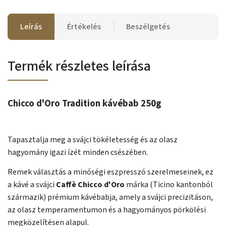
Leírás
Értékelés
Beszélgetés
Termék részletes leírása
Chicco d'Oro Tradition kávébab 250g
Tapasztalja meg a svájci tökéletesség és az olasz
hagyomány igazi ízét minden csészében.
Remek választás a minőségi eszpresszó szerelmeseinek, ez
a kávé a svájci
Caffè Chicco d'Oro
márka (Ticino kantonból
származik) prémium kávébabja, amely a svájci precizitáson,
az olasz temperamentumon és a hagyományos pörkölési
megközelítésen alapul.