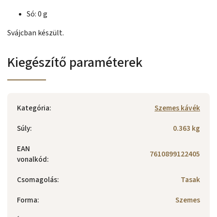
Só: 0 g
Svájcban készült.
Kiegészítő paraméterek
Kategória
:
Szemes kávék
Súly
:
0.363 kg
EAN
7610899122405
vonalkód
:
Csomagolás
:
Tasak
Forma
:
Szemes