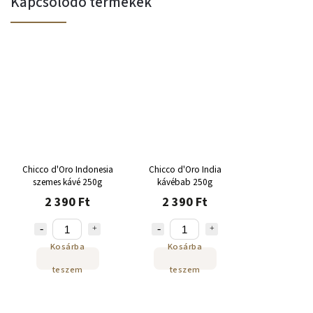
Kapcsolódó termékek
Chicco d'Oro Indonesia
Chicco d'Oro India
szemes kávé 250g
kávébab 250g
2 390 Ft
2 390 Ft
Kosárba
Kosárba
teszem
teszem