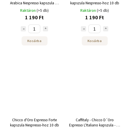
Arabica Nespresso kapszula 10
kapszula Nespresso-hoz 10 db
db
Raktáron
(>5 db)
Raktáron
(>5 db)
1 190 Ft
1 190 Ft
Kosárba
Kosárba
Chicco d'Oro Espresso Forte
Caffitaly - Chicco D´Oro
kapszula Nespresso-hoz 10 db
Espresso L'Italiano kapszula - 10