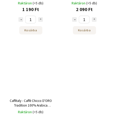
adag
Raktáron
(>5 db)
Raktáron
(>5 db)
1 190 Ft
2 090 Ft
Kosárba
Kosárba
Caffitaly - Caffé Chicco D'ORO
Tradition 100% Arabica
kapszula - 10 adag
Raktáron
(>5 db)