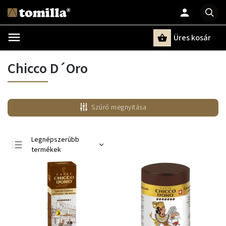
Üres kosár
Keresés
Chicco D´Oro
Szűrő megnyitása
Legnépszerűbb
termékek
Legolcsóbb elöl
Legdrágább
ABC szerint