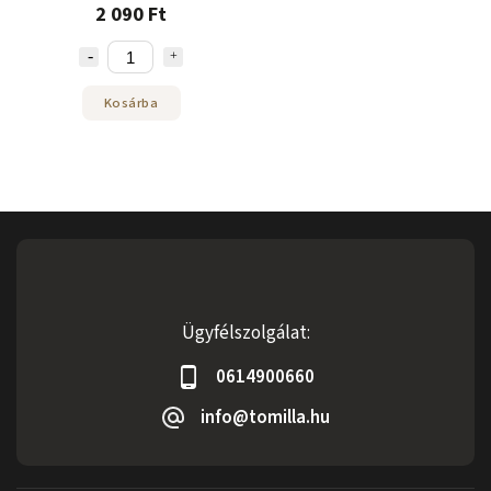
2 090 Ft
Kosárba
Ügyfélszolgálat:
0614900660
info@tomilla.hu