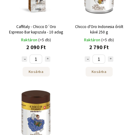
Caffitaly - Chicco D´Oro
Chicco d'Oro Indonesia őrölt
Espresso Bar kapszula - 10 adag
kávé 250 g
Raktáron
(>5 db)
Raktáron
(>5 db)
2 090 Ft
2 790 Ft
Kosárba
Kosárba