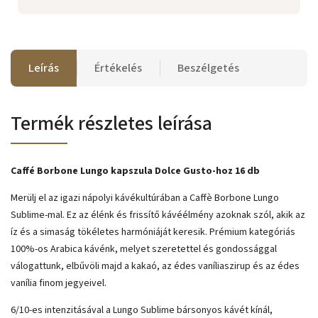
Leírás
Értékelés
Beszélgetés
Termék részletes leírása
Caffé Borbone Lungo kapszula Dolce Gusto-hoz 16 db
Merülj el az igazi nápolyi kávékultúrában a Caffè Borbone Lungo
Sublime-mal. Ez az élénk és frissítő kávéélmény azoknak szól, akik az
íz és a simaság tökéletes harmóniáját keresik. Prémium kategóriás
100%-os Arabica kávénk, melyet szeretettel és gondossággal
válogattunk, elbűvöli majd a kakaó, az édes vaníliaszirup és az édes
vanília finom jegyeivel.
6/10-es intenzitásával a Lungo Sublime bársonyos kávét kínál,