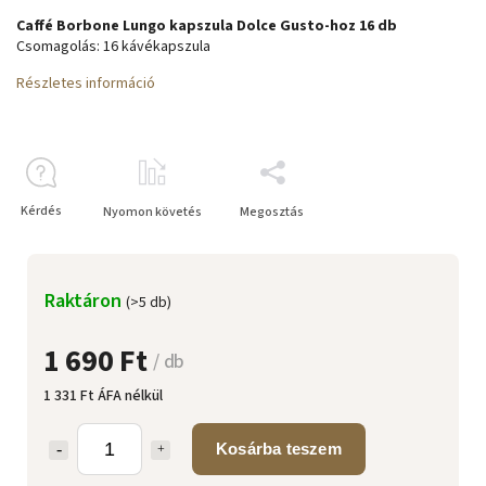
Caffé Borbone Lungo kapszula Dolce Gusto-hoz 16 db
Csomagolás: 16 kávékapszula
Részletes információ
Kérdés
Nyomon követés
Megosztás
Raktáron
(>5 db)
1 690 Ft
/ db
1 331 Ft ÁFA nélkül
Kosárba teszem