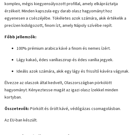
komplex, mégis kiegyensúlyozott profillal, amely elkápráztatja
érzékeit. Minden kapszula egy darab olasz hagyományt hoz
egyenesen a csészéjébe. Tökéletes azok számára, akik értékelik a
precízen kidolgozott, finom ízt, amely Nápoly szívébe repít.
Főbb jellemzők:
100% prémium arabica kávé a finom és nemes ízért.
Lágy kakaó, édes vaníliaszirup és édes vanília jegyek.
Ideális azok számára, akik egy lágy és frissítő kávéra vágynak.
Élvezze az olaszok által kedvelt, Olaszországban pörkölött
hagyományt. Kényeztesse magát az igazi olasz ízekkel minden
kortyban.
Összetevők:
Pörkölt és őrölt kávé, védőgázas csomagolásban.
Az EU-ban készült.