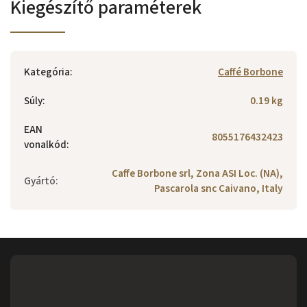
Kiegészítő paraméterek
Kategória
:
Caffé Borbone
Súly
:
0.19 kg
EAN
8055176432423
vonalkód
:
Caffe Borbone srl, Zona ASI Loc. (NA),
Gyártó
:
Pascarola snc Caivano, Italy