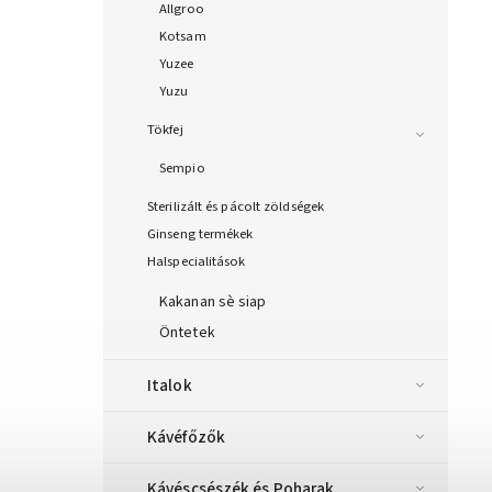
Allgroo
Kotsam
Yuzee
Yuzu
Tökfej
Sempio
Sterilizált és pácolt zöldségek
Ginseng termékek
Halspecialitások
Kakanan sè siap
Öntetek
Italok
Kávéfőzők
Kávéscsészék és Poharak