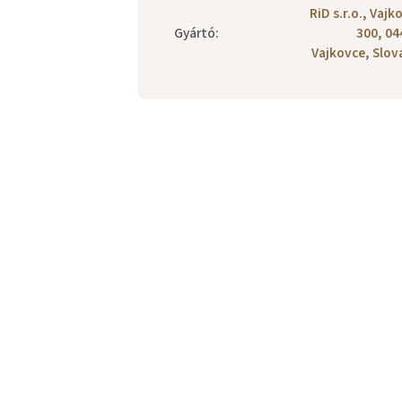
RiD s.r.o., Vajk
Gyártó
:
300, 04
Vajkovce, Slov