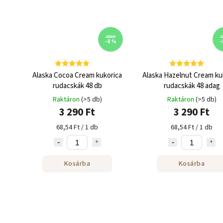
3 590 Ft
3 
–8 %
–
Alaska Cocoa Cream kukorica
Alaska Hazelnut Cream ku
rudacskák 48 db
rudacskák 48 adag
Raktáron
(>5 db)
Raktáron
(>5 db)
3 290 Ft
3 290 Ft
68,54 Ft / 1 db
68,54 Ft / 1 db
Kosárba
Kosárba