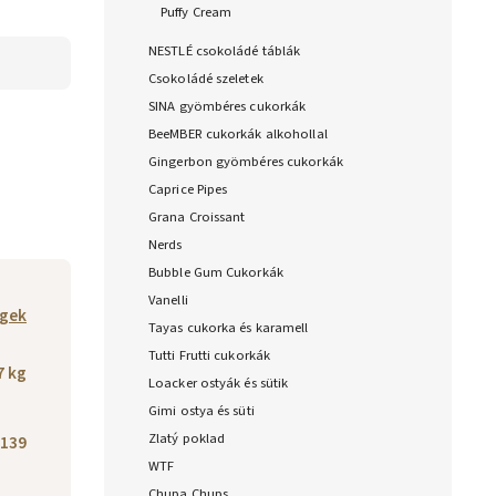
Puffy Cream
NESTLÉ csokoládé táblák
Csokoládé szeletek
SINA gyömbéres cukorkák
BeeMBER cukorkák alkohollal
Gingerbon gyömbéres cukorkák
Caprice Pipes
Grana Croissant
Nerds
Bubble Gum Cukorkák
Vanelli
gek
Tayas cukorka és karamell
Tutti Frutti cukorkák
7 kg
Loacker ostyák és sütik
Gimi ostya és süti
Zlatý poklad
139
WTF
Chupa Chups