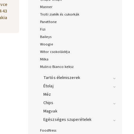
ovce
Manner
4 43
Trolli zselék és cukorkák
akia
Panettone
Fizi
Baileys
Woogie
Witor csokoládéja
Milka
Mulino Bianco keksz
Tartós élelmiszerek
Étolaj
Méz
Chips
Magvak
Egészséges szuperételek
FoodNess