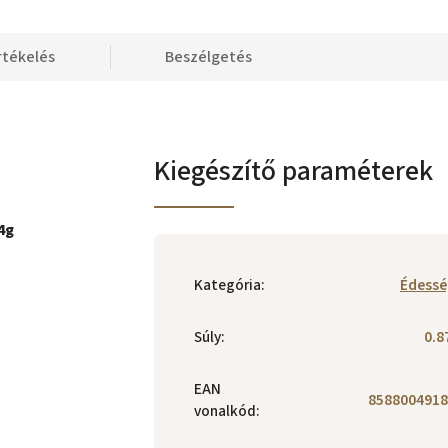
rtékelés
Beszélgetés
Kiegészítő paraméterek
4g
Kategória
:
Édessé
Súly
:
0.8
EAN
8588004918
vonalkód
: