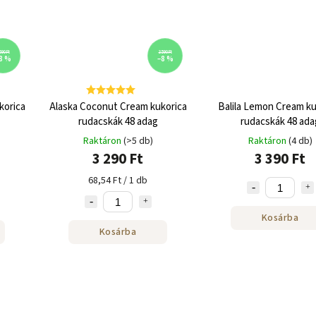
590 Ft
3 590 Ft
8 %
–8 %
korica
Alaska Coconut Cream kukorica
Balila Lemon Cream ku
rudacskák 48 adag
rudacskák 48 ada
Raktáron
(>5 db)
Raktáron
(4 db)
3 290 Ft
3 390 Ft
68,54 Ft / 1 db
Kosárba
Kosárba