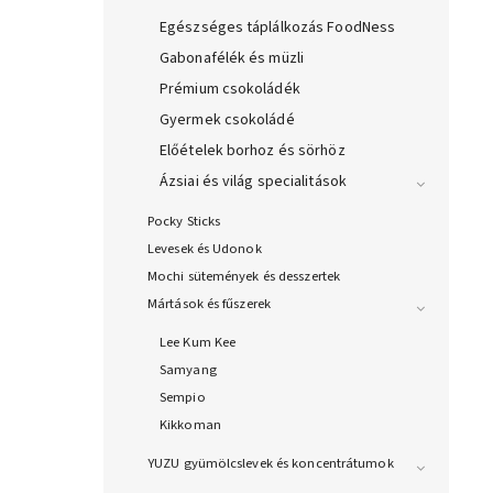
Egészséges táplálkozás FoodNess
Gabonafélék és müzli
Prémium csokoládék
Gyermek csokoládé
Előételek borhoz és sörhöz
Ázsiai és világ specialitások
Pocky Sticks
Levesek és Udonok
Mochi sütemények és desszertek
Mártások és fűszerek
Lee Kum Kee
Samyang
Sempio
Kikkoman
YUZU gyümölcslevek és koncentrátumok