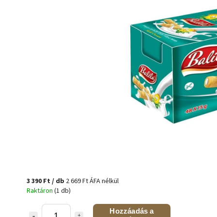
3 390 Ft
/ db
2 669 Ft ÁFA nélkül
Raktáron
(1 db)
Hozzáadás a