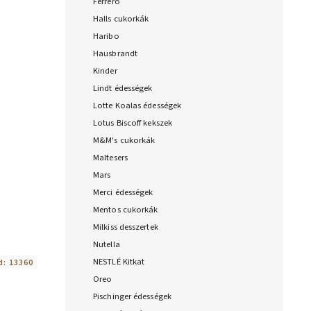
Ferrero
Halls cukorkák
Haribo
Hausbrandt
Kinder
Lindt édességek
Lotte Koalas édességek
Lotus Biscoff kekszek
M&M's cukorkák
Maltesers
Mars
Merci édességek
Mentos cukorkák
Milkiss desszertek
Nutella
NESTLÉ Kitkat
d:
13360
Oreo
Pischinger édességek