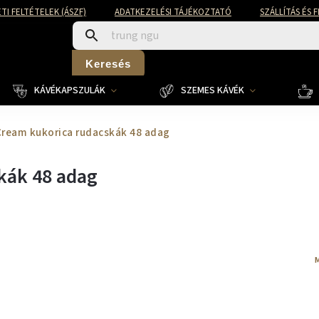
TI FELTÉTELEK (ÁSZF)
ADATKEZELÉSI TÁJÉKOZTATÓ
SZÁLLÍTÁS ÉS 
Keresés
KÁVÉKAPSZULÁK
SZEMES KÁVÉK
 Cream kukorica rudacskák 48 adag
skák 48 adag