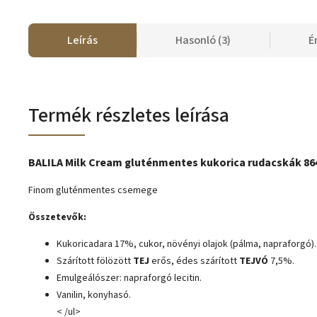
Leírás
Hasonló (3)
É
Termék részletes leírása
BALILA Milk Cream gluténmentes kukorica rudacskák 86
Finom gluténmentes csemege
Összetevők:
Kukoricadara 17%, cukor, növényi olajok (pálma, napraforgó).
Szárított fölözött
TEJ
erős, édes szárított
TEJVÓ
7,5%.
Emulgeálószer: napraforgó lecitin.
Vanilin, konyhasó.
< /ul>