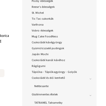
Pocky édességek
Reese's édességek
St. Michel
Tic Tac cukorkák
Varlhona
Vobro édességek
korica
Mug Cake FoodNess
g
Csokoládé kávégyöngy
Gyümölcszselé pudingok
Japán Mochi
Csokoládé kanál kávéhoz
Rágógumi
Tápióka - Tápiókagyöngy - Golyók
Csokoládé és dió kenhető
Nefdesante
Gluténmentes ételek
TATRAMEL Tatramelky