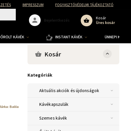
FIZETÉS
IMPRESSZUM
FOGYASZTÓVÉDELMI TÁJÉKOZTATÓ
Kosár
Bejelentkezés
Üres kosár
ŐRÖLT KÁVÉK
INSTANT KÁVÉK
ÜNNEPI KOLLE
Kosár
Kategóriák
Aktuális akciók és újdonságok
Kávékapszulák
Márka:
Balila
Szemes kávék