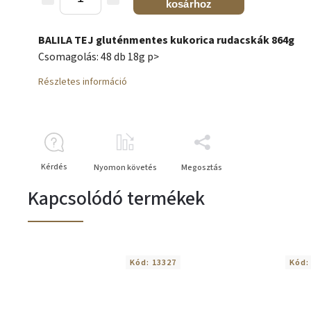
kosárhoz
BALILA TEJ gluténmentes kukorica rudacskák 864g
Csomagolás: 48 db 18g p>
Részletes információ
Kérdés
Nyomon követés
Megosztás
Kapcsolódó termékek
Kód:
13327
Kód