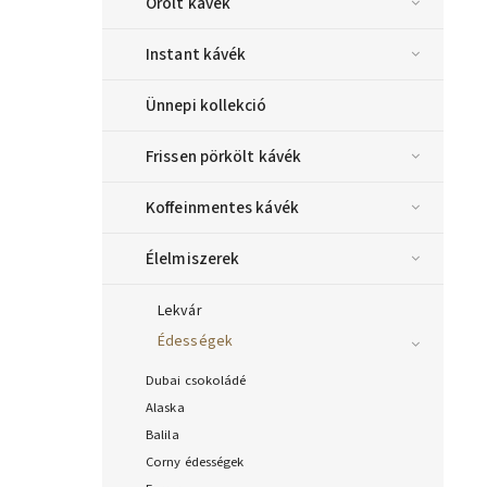
Őrölt kávék
Instant kávék
Ünnepi kollekció
Frissen pörkölt kávék
Koffeinmentes kávék
Élelmiszerek
Lekvár
Édességek
Dubai csokoládé
Alaska
Balila
Corny édességek