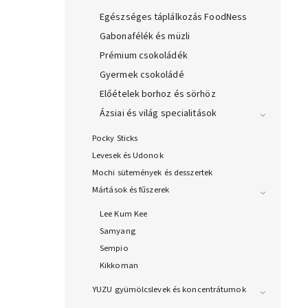
Egészséges táplálkozás FoodNess
Gabonafélék és müzli
Prémium csokoládék
Gyermek csokoládé
Előételek borhoz és sörhöz
Ázsiai és világ specialitások
Pocky Sticks
Levesek és Udonok
Mochi sütemények és desszertek
Mártások és fűszerek
Lee Kum Kee
Samyang
Sempio
Kikkoman
YUZU gyümölcslevek és koncentrátumok