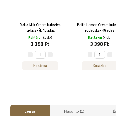
Balila Milk Cream kukorica
Balila Lemon Cream kuko
rudacskák 48 adag
rudacskák 48 adag
Raktáron
(1 db)
Raktáron
(4 db)
3 390 Ft
3 390 Ft
Kosárba
Kosárba
Leírás
Hasonló (1)
É