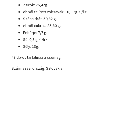
Zsírok: 26,42g.
ebből telített zsírsavak: 10, 12g.< /li>
Szénhidrát: 59,82 g.
ebből cukrok: 35,80 g.
Fehérje: 7,7 g.
Só: 0,3 g.< /li>
Súly: 18g.
48 db-ot tartalmaz a csomag.
Származási ország: Szlovákia