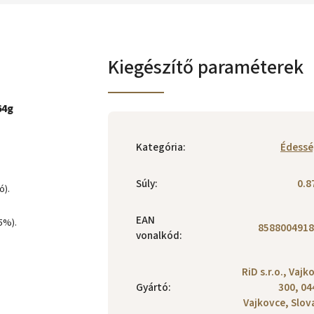
Kiegészítő paraméterek
64g
Kategória
:
Édessé
Súly
:
0.8
ó).
.
EAN
5%).
8588004918
vonalkód
:
RiD s.r.o., Vajk
Gyártó
:
300, 04
Vajkovce, Slov