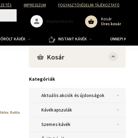
FIZETÉS
IMPRESSZUM
FOGYASZTÓVÉDELMI TÁJÉKOZTATÓ
Kosár
Bejelentkezés
Üres kosár
ŐRÖLT KÁVÉK
INSTANT KÁVÉK
ÜNNEPI KOLLE
Kosár
Kategóriák
Aktuális akciók és újdonságok
Kávékapszulák
Márka:
Balila
Szemes kávék