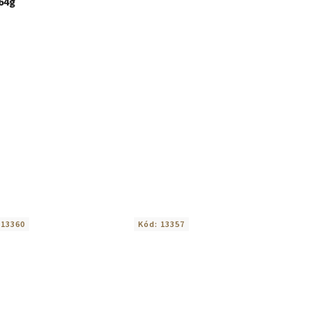
64g
:
13360
Kód:
13357