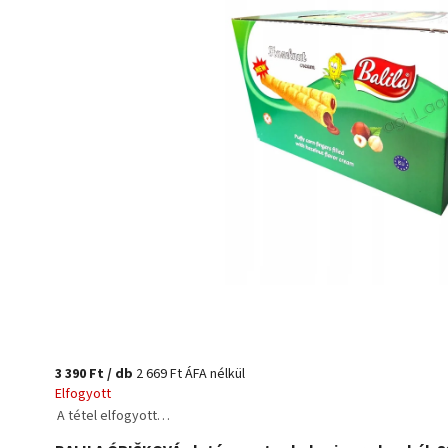
3 390 Ft
/ db
2 669 Ft ÁFA nélkül
Elfogyott
A tétel elfogyott…