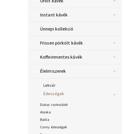
Őrölt kávék
Instant kávék
Ünnepi kollekció
Frissen pörkölt kávék
Koffeinmentes kávék
Élelmiszerek
Lekvár
Édességek
Dubai csokoládé
Alaska
Balila
Corny édességek