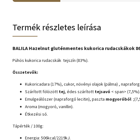
Termék részletes leírása
BALILA Hazelnut gluténmentes kukorica rudacskákok 8
Pühös kukorica rudacskák tejszín (83%).
Összetevők:
Kukoricadara (17%), cukor, növényi olajok (pálma) , napraforg
Szárított fölözött
tej
, édes szárított
tejsavó
< span> (7,5%)
Emulgeálószer (napraforgó lecitin), paszta
mogyoróból
;
(7,
Aroma (mogyoró, vanillin).
Étkezési só.
Tápérték / 100g:
Energia: 506kcal/2219kJ.