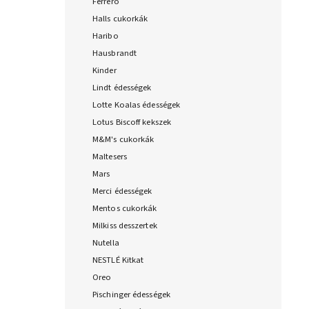
Ferrero
Halls cukorkák
Haribo
Hausbrandt
Kinder
Lindt édességek
Lotte Koalas édességek
Lotus Biscoff kekszek
M&M's cukorkák
Maltesers
Mars
Merci édességek
Mentos cukorkák
Milkiss desszertek
Nutella
NESTLÉ Kitkat
Oreo
Pischinger édességek