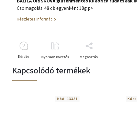
BALILA ÓRIŠKOVÁ gluténmentes kukorica rudacskák 8
Csomagolás: 48 db egyenként 18g p>
Részletes információ
Kérdés
Nyomon követés
Megosztás
Kapcsolódó termékek
Kód:
13351
Kód