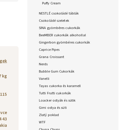
Puffy Cream
NESTLÉ csokoládé táblák
Csokoládé szeletek
SINA gyömbéres cukorkák
BeeMBER cukorkák alkohollal
Gingerbon gyömbéres cukorkák
Caprice Pipes
Grana Croissant
gek
Nerds
Bubble Gum Cukorkák
7 kg
Vanelli
Tayas cukorka és karamell
Tutti Frutti cukorkák
115
Loacker ostyák és sütik
Gimi ostya és süti
ovce
Zlatý poklad
4 43
WTF
akia
Chupa Chups