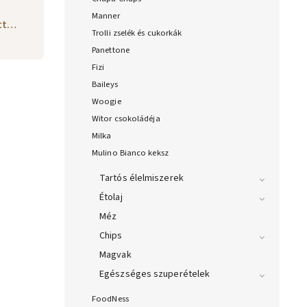
Manner
ott…
Trolli zselék és cukorkák
Panettone
Fizi
Baileys
Woogie
Witor csokoládéja
Milka
Mulino Bianco keksz
Tartós élelmiszerek
Étolaj
Méz
Chips
Magvak
Egészséges szuperételek
FoodNess