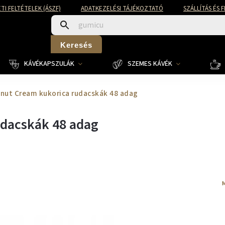
TI FELTÉTELEK (ÁSZF)
ADATKEZELÉSI TÁJÉKOZTATÓ
SZÁLLÍTÁS ÉS 
Keresés
KÁVÉKAPSZULÁK
SZEMES KÁVÉK
lnut Cream kukorica rudacskák 48 adag
udacskák 48 adag