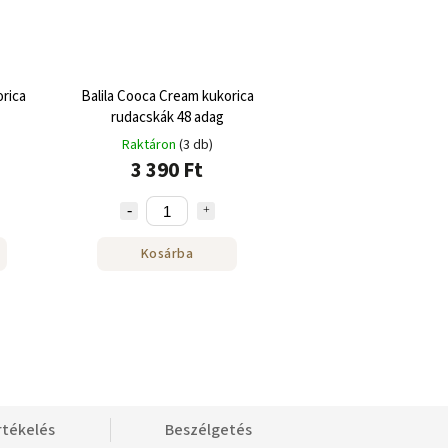
rica
Balila Cooca Cream kukorica
rudacskák 48 adag
Raktáron
(3 db)
3 390 Ft
Kosárba
rtékelés
Beszélgetés