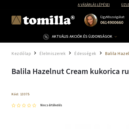
A VÁSÁRLÁS LÉPÉSEI
ÜZLE
Ügyfélszolgálat:
0614900660
AKTUÁLIS AKCIÓK ÉS ÚJDONSÁGOK
Kezdőlap
Élelmiszerek
Édességek
Balila Haze
/
/
/
Balila Hazelnut Cream kukorica r
Kód:
13375
Nincs értékelés