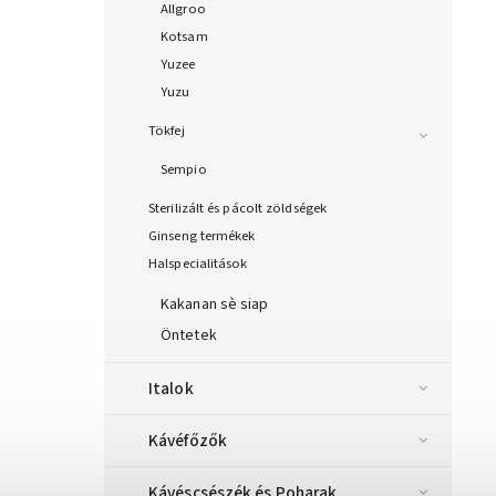
Allgroo
Kotsam
Yuzee
Yuzu
Tökfej
Sempio
Sterilizált és pácolt zöldségek
Ginseng termékek
Halspecialitások
Kakanan sè siap
Öntetek
Italok
Kávéfőzők
Kávéscsészék és Poharak