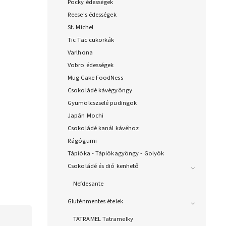
Pocky édességek
Reese's édességek
St. Michel
Tic Tac cukorkák
Varlhona
Vobro édességek
Mug Cake FoodNess
Csokoládé kávégyöngy
Gyümölcszselé pudingok
Japán Mochi
Csokoládé kanál kávéhoz
Rágógumi
Tápióka - Tápiókagyöngy - Golyók
Csokoládé és dió kenhető
Nefdesante
Gluténmentes ételek
TATRAMEL Tatramelky