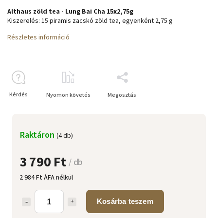
Althaus zöld tea - Lung Bai Cha 15x2,75g
Kiszerelés: 15 piramis zacskó zöld tea, egyenként 2,75 g
Részletes információ
Kérdés
Nyomon követés
Megosztás
Raktáron
(4 db)
3 790 Ft
/ db
2 984 Ft ÁFA nélkül
Kosárba teszem