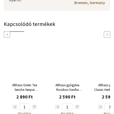
Gyártó
:
Bremen, Germany
Kapcsolódó termékek
Previous
Next
Althaus Green Tea
Althaus gyógytea
Althaus gy
Sencha Senpai
Rooibos Vanília
Classic Herbs
15x2,75g
karamell 15x2,75g
2 890 Ft
2 590 Ft
2 590
Kosárba
Kosárba
Kosár