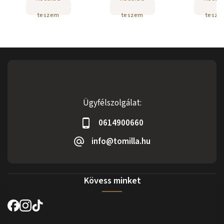
teszem
teszem
tesze
Ügyfélszolgálat:
0614900660
info@tomilla.hu
Kövess minket