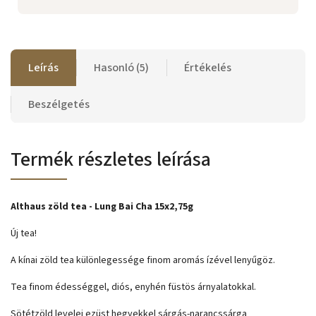
Leírás
Hasonló (5)
Értékelés
Beszélgetés
Termék részletes leírása
Althaus zöld tea - Lung Bai Cha 15x2,75g
Új tea!
A kínai zöld tea különlegessége finom aromás ízével lenyűgöz.
Tea finom édességgel, diós, enyhén füstös árnyalatokkal.
Sötétzöld levelei ezüst hegyekkel sárgás-narancssárga