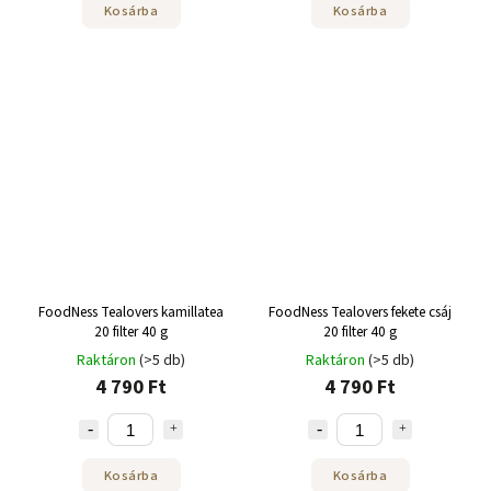
Kosárba
Kosárba
FoodNess Tealovers kamillatea
FoodNess Tealovers fekete csáj
20 filter 40 g
20 filter 40 g
Raktáron
(>5 db)
Raktáron
(>5 db)
4 790 Ft
4 790 Ft
Kosárba
Kosárba