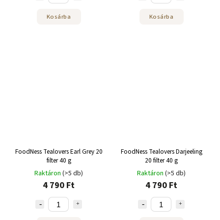
Kosárba
Kosárba
FoodNess Tealovers Earl Grey 20
FoodNess Tealovers Darjeeling
filter 40 g
20 filter 40 g
Raktáron
(>5 db)
Raktáron
(>5 db)
4 790 Ft
4 790 Ft