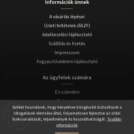
Információk önnek
A vásárlás lépései
Üzleti feltételek (ÁSZF)
Adatkezelési tájékoztató
Szállítás és fizetés
Impresszum
Fogyasztóvédelmi tájékoztató
Az ügyfelek számára
Én számlám
Bejegyzés
Sütiket használunk, hogy kényelmes böngészést biztosítsunk a
Bejelentkezés
látogatások elemzése által, folyamatosan fejlesztve az oldal
funkcionalitását, teljesítményét és használhatóságát.
További
információk
Copyright 2026
tomilla.hu
. Minden jog fenntartva.