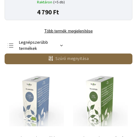
Raktáron
(>5 db)
4 790 Ft
Több termék megjelenítése
Legnépszerűbb
termékek
Legolcsóbb elöl
Szűrő megnyitása
Legdrágább
ABC szerint