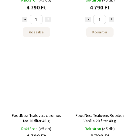
Raktáron
(>5 db)
Raktáron
(>5 db)
4 790 Ft
4 790 Ft
Kosárba
Kosárba
FoodNess Tealovers citromos
FoodNess Tealovers Rooibos
tea 20 filter 40 g
Vanília 20 filter 40 g
Raktáron
(>5 db)
Raktáron
(>5 db)