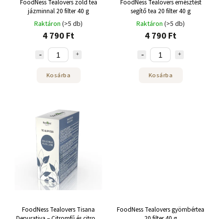
FoodNess Tealovers zöld tea
FoodNess Tealovers emésztést
jázminnal 20 filter 40 g
segítő tea 20 filter 40 g
Raktáron
(>5 db)
Raktáron
(>5 db)
4 790 Ft
4 790 Ft
Kosárba
Kosárba
FoodNess Tealovers Tisana
FoodNess Tealovers gyömbértea
Depurativa – Citromfű és citrom
20 filter 40 g