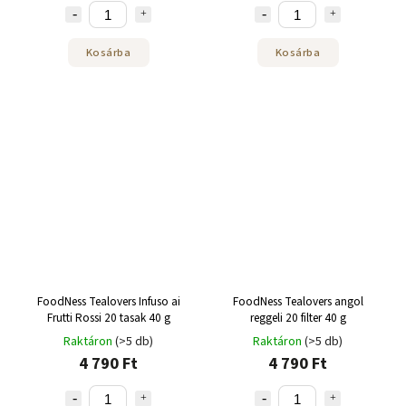
Kosárba
Kosárba
FoodNess Tealovers Infuso ai
FoodNess Tealovers angol
Frutti Rossi 20 tasak 40 g
reggeli 20 filter 40 g
Raktáron
(>5 db)
Raktáron
(>5 db)
4 790 Ft
4 790 Ft