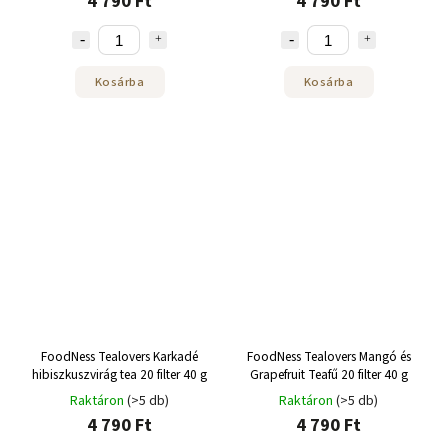
4 790 Ft
4 790 Ft
Kosárba
Kosárba
FoodNess Tealovers Karkadé
FoodNess Tealovers Mangó és
hibiszkuszvirág tea 20 filter 40 g
Grapefruit Teafű 20 filter 40 g
Raktáron
(>5 db)
Raktáron
(>5 db)
4 790 Ft
4 790 Ft