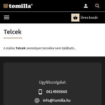
Üres kosár
Keresés
Telcek
A márka
Telcek
semmilyen terméke nem található...
Ügyfélszolgálat:
0614900660
info@tomilla.hu