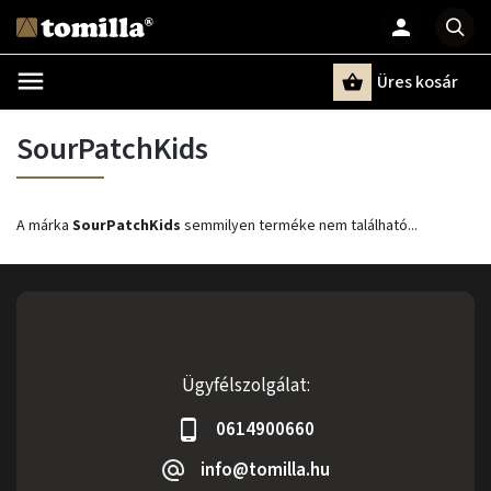
Üres kosár
Keresés
SourPatchKids
A márka
SourPatchKids
semmilyen terméke nem található...
Ügyfélszolgálat:
0614900660
info@tomilla.hu