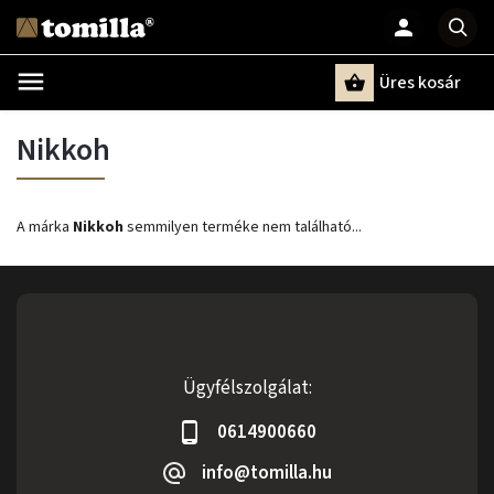
Üres kosár
Keresés
Nikkoh
A márka
Nikkoh
semmilyen terméke nem található...
Ügyfélszolgálat:
0614900660
info@tomilla.hu