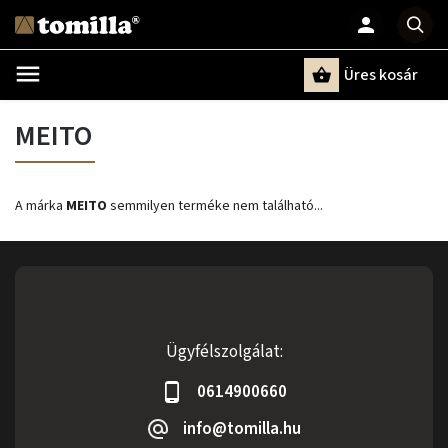
Üres kosár
Keresés
MEITO
A márka
MEITO
semmilyen terméke nem található...
Ügyfélszolgálat:
0614900660
info@tomilla.hu