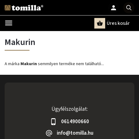
Üres kosár
Keresés
Makurin
A márka
Makurin
semmilyen terméke nem található...
Ügyfélszolgálat:
0614900660
info@tomilla.hu