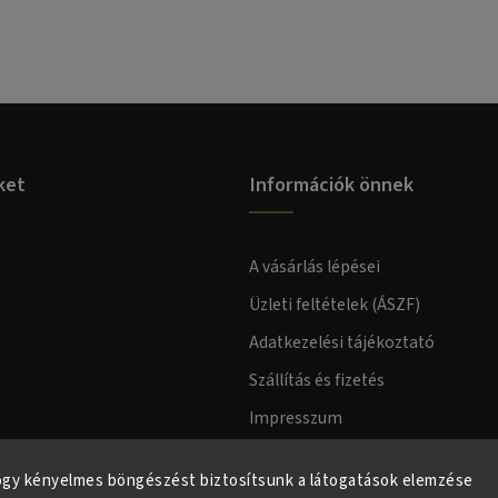
ket
Információk önnek
A vásárlás lépései
Üzleti feltételek (ÁSZF)
Adatkezelési tájékoztató
Szállítás és fizetés
Impresszum
Fogyasztóvédelmi tájékoztató
ogy kényelmes böngészést biztosítsunk a látogatások elemzése