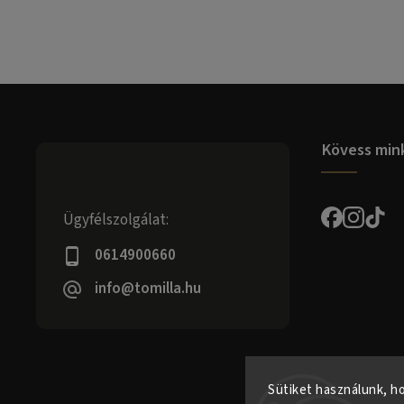
Kövess min
Ügyfélszolgálat:
0614900660
info@tomilla.hu
Sütiket használunk, h