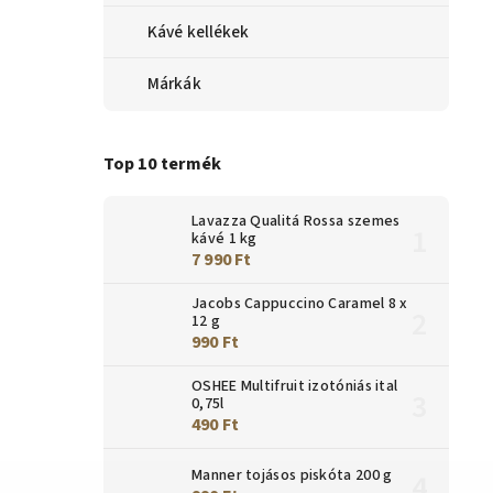
Kávé kellékek
Márkák
Top 10 termék
Lavazza Qualitá Rossa szemes
kávé 1 kg
7 990 Ft
Jacobs Cappuccino Caramel 8 x
12 g
990 Ft
OSHEE Multifruit izotóniás ital
0,75l
490 Ft
Manner tojásos piskóta 200 g