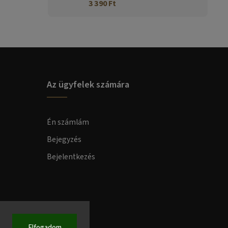
3 390 Ft
Az ügyfelek számára
Én számlám
Bejegyzés
Bejelentkezés
Elfogadom