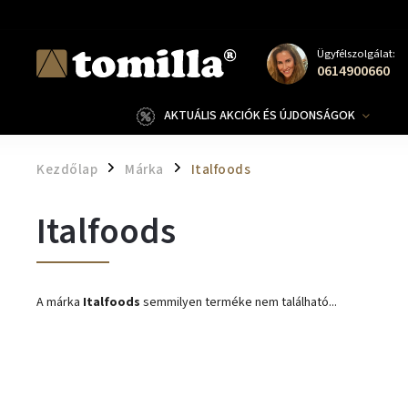
Ügyfélszolgálat:
0614900660
AKTUÁLIS AKCIÓK ÉS ÚJDONSÁGOK
Kezdőlap
Márka
Italfoods
/
/
Italfoods
A márka
Italfoods
semmilyen terméke nem található...