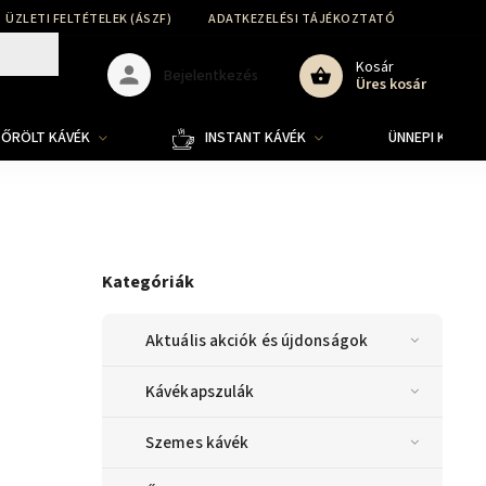
ÜZLETI FELTÉTELEK (ÁSZF)
ADATKEZELÉSI TÁJÉKOZTATÓ
SZÁLLÍT
Kosár
Bejelentkezés
Üres kosár
ŐRÖLT KÁVÉK
INSTANT KÁVÉK
ÜNNEPI KOLLE
Kategóriák
Aktuális akciók és újdonságok
Kávékapszulák
Szemes kávék