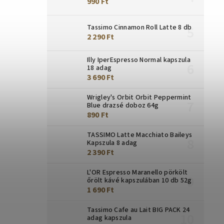
990 Ft
Tassimo Cinnamon Roll Latte 8 db
2 290 Ft
Illy IperEspresso Normal kapszula
18 adag
3 690 Ft
Wrigley's Orbit Orbit Peppermint
Blue drazsé doboz 64g
890 Ft
TASSIMO Latte Macchiato Baileys
Kapszula 8 adag
2 390 Ft
L'OR Espresso Maranello pörkölt
őrölt kávé kapszulában 10 db 52g
1 690 Ft
Tassimo Cafe au Lait BIG PACK 24
adag kapszula