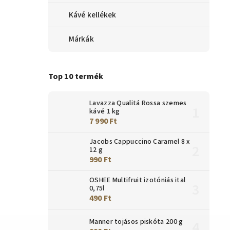
Kávé kellékek
Márkák
Top 10 termék
Lavazza Qualitá Rossa szemes
kávé 1 kg
7 990 Ft
Jacobs Cappuccino Caramel 8 x
12 g
990 Ft
OSHEE Multifruit izotóniás ital
0,75l
490 Ft
Manner tojásos piskóta 200 g