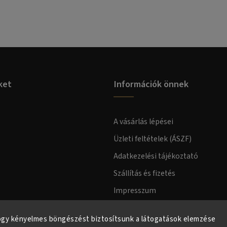
ket
Információk önnek
A vásárlás lépései
Üzleti feltételek (ÁSZF)
Adatkezelési tájékoztató
Szállítás és fizetés
Impresszum
Fogyasztóvédelmi tájékoztató
ogy kényelmes böngészést biztosítsunk a látogatások elemzése