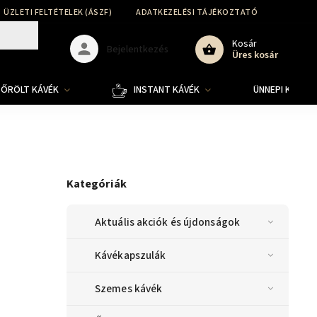
ÜZLETI FELTÉTELEK (ÁSZF)
ADATKEZELÉSI TÁJÉKOZTATÓ
SZÁLLÍT
Kosár
Bejelentkezés
Üres kosár
ŐRÖLT KÁVÉK
INSTANT KÁVÉK
ÜNNEPI KOLLE
Kategóriák
Aktuális akciók és újdonságok
Kávékapszulák
Szemes kávék