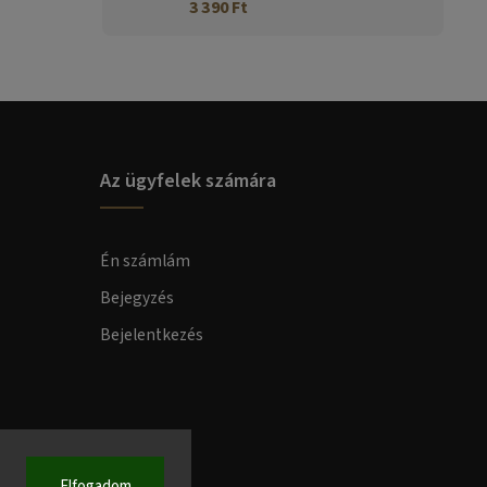
3 390 Ft
Az ügyfelek számára
Én számlám
Bejegyzés
Bejelentkezés
Elfogadom