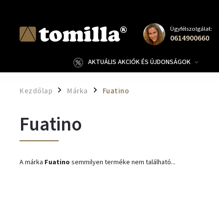
Ügyfélszolgálat:
0614900660
AKTUÁLIS AKCIÓK ÉS ÚJDONSÁGOK
Kezdőlap
Márka
Fuatino
/
/
Fuatino
A márka
Fuatino
semmilyen terméke nem található...