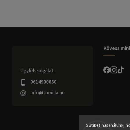
Kövess min
Ügyfélszolgálat:
0614900660
info@tomilla.hu
Sütiket használunk, h