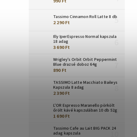
990 Ft
Tassimo Cinnamon Roll Latte 8 db
2 290 Ft
Illy IperEspresso Normal kapszula
18 adag
3 690 Ft
Wrigley's Orbit Orbit Peppermint
Blue drazsé doboz 64g
890 Ft
TASSIMO Latte Macchiato Baileys
Kapszula 8 adag
2 390 Ft
L'OR Espresso Maranello pörkölt
őrölt kávé kapszulában 10 db 52g
1 690 Ft
Tassimo Cafe au Lait BIG PACK 24
adag kapszula