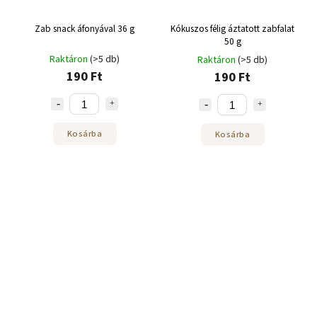
Zab snack áfonyával 36 g
Kókuszos félig áztatott zabfalat
50 g
Raktáron
(>5 db)
Raktáron
(>5 db)
190 Ft
190 Ft
Kosárba
Kosárba