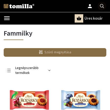
Üres kosár
Keresés
Fammilky
Szűrő megnyitása
Legnépszerűbb
termékek
Legolcsóbb elöl
Legdrágább
ABC szerint