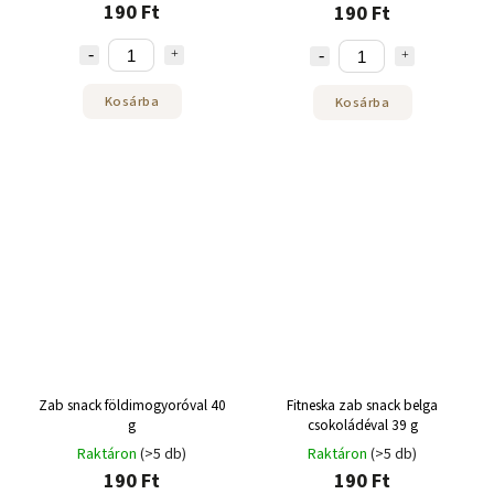
190 Ft
190 Ft
Kosárba
Kosárba
Zab snack földimogyoróval 40
Fitneska zab snack belga
g
csokoládéval 39 g
Raktáron
(>5 db)
Raktáron
(>5 db)
190 Ft
190 Ft