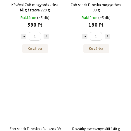
Kávéval ZAB mogyorós keksz
Zab snack Fitneska mogyoróval
félig áztatva 220 g
39 g
Raktáron
(>5 db)
Raktáron
(>5 db)
590 Ft
190 Ft
Kosárba
Kosárba
Zab snack Fitneska kókuszos 39
Rozárky cseresznye süti 140 g