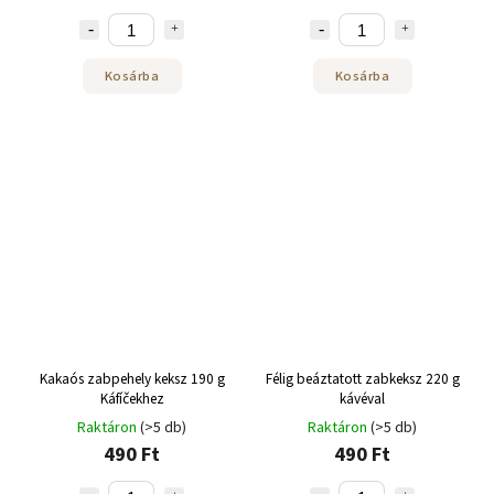
Kosárba
Kosárba
Kakaós zabpehely keksz 190 g
Félig beáztatott zabkeksz 220 g
Káfíčekhez
kávéval
Raktáron
(>5 db)
Raktáron
(>5 db)
490 Ft
490 Ft