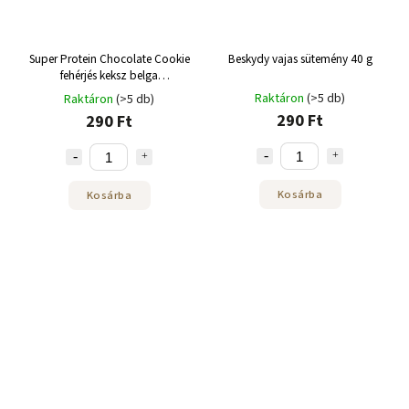
Super Protein Chocolate Cookie
Beskydy vajas sütemény 40 g
fehérjés keksz belga
étcsokoládéval és fehérjével 25g
Raktáron
(>5 db)
Raktáron
(>5 db)
290 Ft
290 Ft
Kosárba
Kosárba