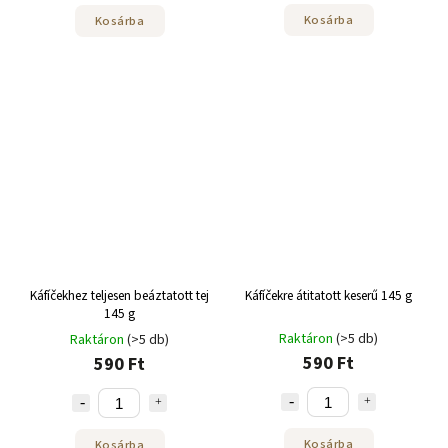
Kosárba
Kosárba
Káfíčekhez teljesen beáztatott tej
Káfíčekre átitatott keserű 145 g
145 g
Raktáron
(>5 db)
Raktáron
(>5 db)
590 Ft
590 Ft
Kosárba
Kosárba