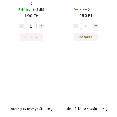
g
Raktáron
(>5 db)
Raktáron
(>5 db)
490 Ft
190 Ft
Kosárba
Kosárba
Rozárky cseresznye süti 140 g
Palermói kókuszos fánk 115 g