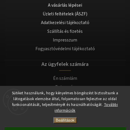
A vásárlás lépései
Üzleti feltételek (ÁSZF)
Adatkezelési tájékoztató
Szállítás és fizetés
Impresszum
Fogyasztóvédelmi tájékoztató
Az ügyfelek számára
Én számlám
Bejegyzés
Sütiket használunk, hogy kényelmes böngészést biztosítsunk a
Bejelentkezés
látogatások elemzése által, folyamatosan fejlesztve az oldal
funkcionalitását, teljesítményét és használhatóságát.
További
információk
Copyright 2026
tomilla.hu
. Minden jog fenntartva.
Beállítások