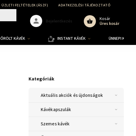
ÜZLETI FELTÉTELEK (ÁSZF)
ADATKEZELÉSI TÁJÉKOZTATÓ
SZÁLLÍT
Kosár
Bejelentkezés
Üres kosár
ŐRÖLT KÁVÉK
INSTANT KÁVÉK
ÜNNEPI KOLLE
Kategóriák
Aktuális akciók és újdonságok
Kávékapszulák
Szemes kávék