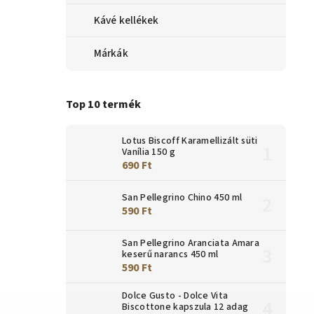
Kávé kellékek
Márkák
Top 10 termék
Lotus Biscoff Karamellizált süti
Vanília 150 g
690 Ft
San Pellegrino Chino 450 ml
590 Ft
San Pellegrino Aranciata Amara
keserű narancs 450 ml
590 Ft
Dolce Gusto - Dolce Vita
Biscottone kapszula 12 adag