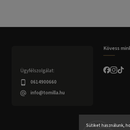
Kövess min
Ügyfélszolgálat:
0614900660
info@tomilla.hu
Sütiket használunk, h