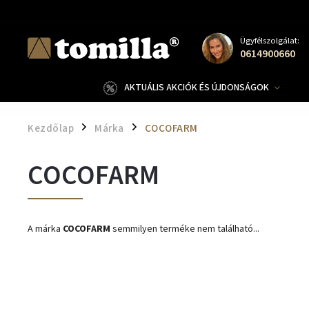
Ügyfélszolgálat:
0614900660
AKTUÁLIS AKCIÓK ÉS ÚJDONSÁGOK
Kezdőlap
Márka
COCOFARM
/
/
COCOFARM
A márka
COCOFARM
semmilyen terméke nem található...