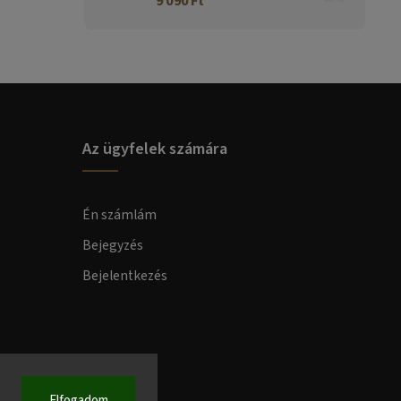
9 090 Ft
Az ügyfelek számára
Én számlám
Bejegyzés
Bejelentkezés
Elfogadom