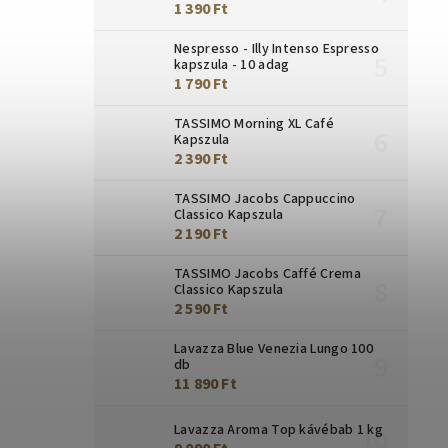
1 390 Ft
Nespresso - Illy Intenso Espresso
kapszula - 10 adag
1 790 Ft
TASSIMO Morning XL Café
Kapszula
2 390 Ft
TASSIMO Jacobs Cappuccino
Classico Kapszula
2 190 Ft
TASSIMO Jacobs Caffé Crema
Classico Kapszula
2 590 Ft
Lavazza Blue Venezia Lungo 100
db
11 890 Ft
Lavazza Aroma Top kávébab 1 kg