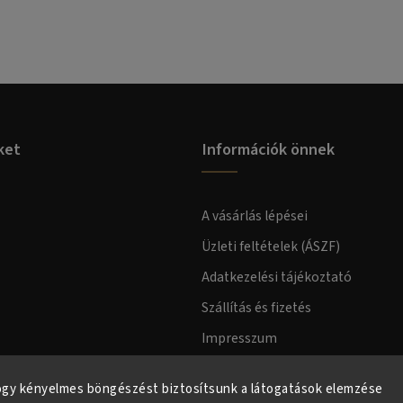
ket
Információk önnek
A vásárlás lépései
Üzleti feltételek (ÁSZF)
Adatkezelési tájékoztató
Szállítás és fizetés
Impresszum
Fogyasztóvédelmi tájékoztató
ogy kényelmes böngészést biztosítsunk a látogatások elemzése