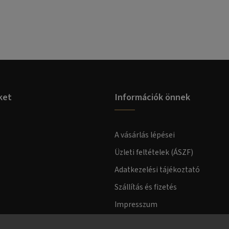
ket
Információk önnek
A vásárlás lépései
Üzleti feltételek (ÁSZF)
Adatkezelési tájékoztató
Szállítás és fizetés
Impresszum
Fogyasztóvédelmi tájékoztató