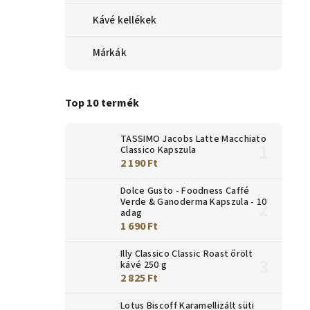
Kávé kellékek
Márkák
Top 10 termék
TASSIMO Jacobs Latte Macchiato
Classico Kapszula
2 190 Ft
Dolce Gusto - Foodness Caffé
Verde & Ganoderma Kapszula - 10
adag
1 690 Ft
Illy Classico Classic Roast őrölt
kávé 250 g
2 825 Ft
Lotus Biscoff Karamellizált süti