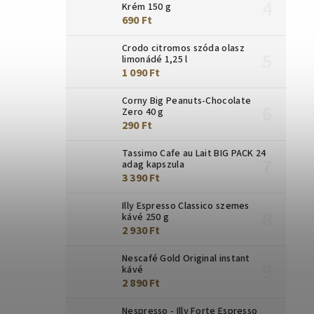
Krém 150 g
690 Ft
Crodo citromos szóda olasz
limonádé 1,25 l
1 090 Ft
Corny Big Peanuts-Chocolate
Zero 40 g
290 Ft
Tassimo Cafe au Lait BIG PACK 24
adag kapszula
3 390 Ft
Illy Espresso Classico szemes
kávé 250 g
2 930 Ft
Nescafé Gold Original instant
kávé
2 890 Ft
Nespresso - Illy Forte Espresso