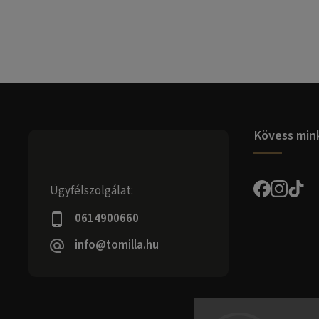
Kövess min
Ügyfélszolgálat:
0614900660
info@tomilla.hu