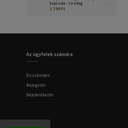
kapszula - 10 adag
1 790 Ft
Az ügyfelek számára
Én számlám
Bejegyzés
Bejelentkezés