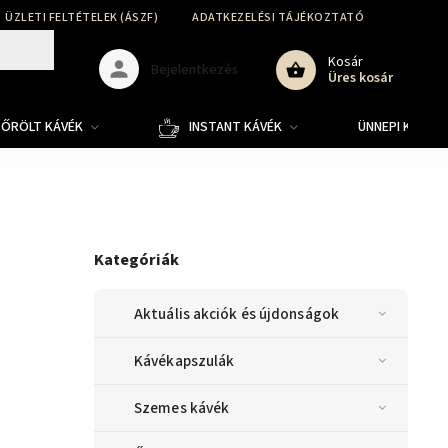
ÜZLETI FELTÉTELEK (ÁSZF)
ADATKEZELÉSI TÁJÉKOZTATÓ
SZÁLLÍT
Kosár
Bejelentkezés
Üres kosár
ŐRÖLT KÁVÉK
INSTANT KÁVÉK
ÜNNEPI KOLLE
Kategóriák
Aktuális akciók és újdonságok
Kávékapszulák
Szemes kávék