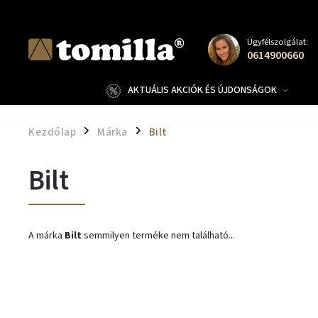
Ügyfélszolgálat:
0614900660
AKTUÁLIS AKCIÓK ÉS ÚJDONSÁGOK
Kezdőlap
Márka
Bilt
/
/
Bilt
A márka
Bilt
semmilyen terméke nem található...