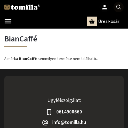
Üres kosár
Keresés
BianCaffé
A márka
BianCaffé
semmilyen terméke nem található...
Ügyfélszolgálat:
0614900660
info@tomilla.hu