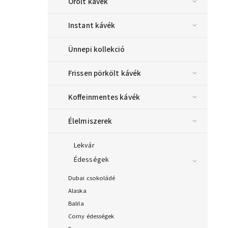
Őrölt kávék
Instant kávék
Ünnepi kollekció
Frissen pörkölt kávék
Koffeinmentes kávék
Élelmiszerek
Lekvár
Édességek
Dubai csokoládé
Alaska
Balila
Corny édességek