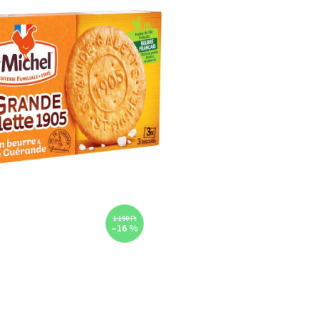
1 190 Ft
–16 %