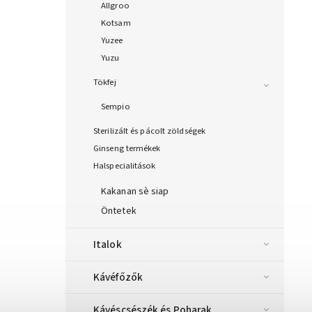
Allgroo
Kotsam
Yuzee
Yuzu
Tökfej
Sempio
Sterilizált és pácolt zöldségek
Ginseng termékek
Halspecialitások
Kakanan sè siap
Öntetek
Italok
Kávéfőzők
Kávéscsészék és Poharak