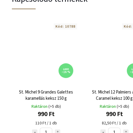
Kód:
10788
Kód
1 190 Ft
1 
–16 %
–
St. Michel 9 Grandes Galettes
St. Michel 12 Palmiers 
karamellás keksz 150 g
Caramel keksz 100 g
Raktáron
(>5 db)
Raktáron
(>5 db)
990 Ft
990 Ft
110 Ft / 1 db
82,50 Ft / 1 db