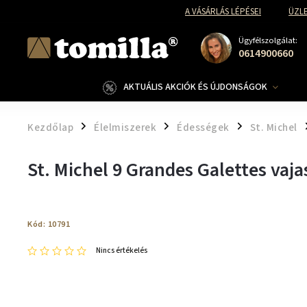
A VÁSÁRLÁS LÉPÉSEI
ÜZLE
Ügyfélszolgálat:
0614900660
AKTUÁLIS AKCIÓK ÉS ÚJDONSÁGOK
Kezdőlap
Élelmiszerek
Édességek
St. Michel
/
/
/
/
St. Michel 9 Grandes Galettes vaj
Kód:
10791
Nincs értékelés