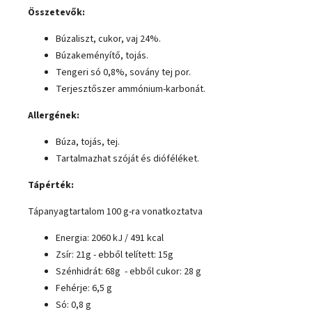
Összetevők:
Búzaliszt, cukor, vaj 24%.
Búzakeményítő, tojás.
Tengeri só 0,8%, sovány tej por.
Terjesztőszer ammónium-karbonát.
Allergének
:
Búza
,
tojás
,
tej.
Tartalmazhat szóját és
dióféléket
.
Tápérték:
Tápanyagtartalom 100 g-ra vonatkoztatva
Energia: 2060 kJ / 491 kcal
Zsír: 21g
- ebből telített: 15g
Szénhidrát: 68g
- ebből cukor: 28 g
Fehérje: 6,5 g
Só: 0,8 g