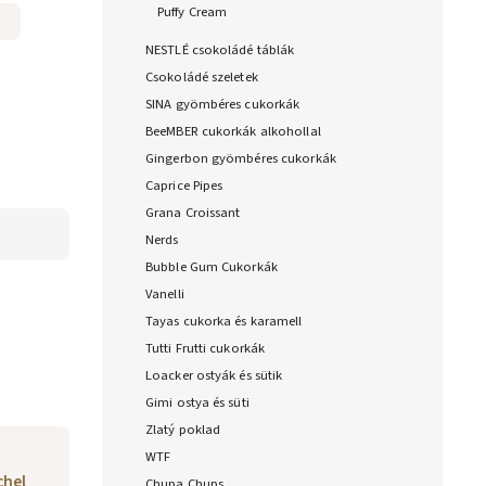
Puffy Cream
NESTLÉ csokoládé táblák
Csokoládé szeletek
SINA gyömbéres cukorkák
BeeMBER cukorkák alkohollal
Gingerbon gyömbéres cukorkák
Caprice Pipes
Grana Croissant
Nerds
Bubble Gum Cukorkák
Vanelli
Tayas cukorka és karamell
Tutti Frutti cukorkák
Loacker ostyák és sütik
Gimi ostya és süti
Zlatý poklad
WTF
chel
Chupa Chups