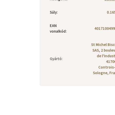
Súly
:
0.16
EAN
4017100499
vonalkód
:
St Michel Bisc
SAS, 2 boule
de l'Indust
Gyártó
:
4170
Controis
Sologne, Fr