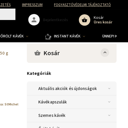
FIZETÉS
IMPRESSZUM
FOGYASZTÓVÉDELMI TÁJÉKOZTATÓ
Kosár
Bejelentkezés
Üres kosár
ŐRÖLT KÁVÉK
INSTANT KÁVÉK
ÜNNEPI KOLLE
Kosár
150 g
Kategóriák
Aktuális akciók és újdonságok
Kávékapszulák
ka:
StMichel
Szemes kávék