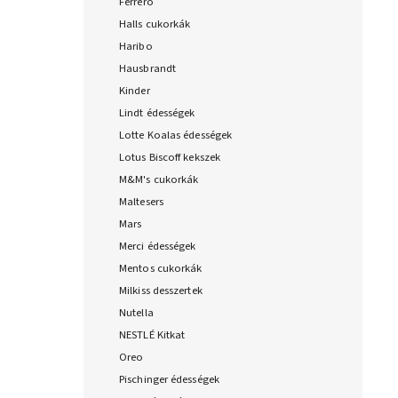
Ferrero
Halls cukorkák
Haribo
Hausbrandt
Kinder
Lindt édességek
Lotte Koalas édességek
Lotus Biscoff kekszek
M&M's cukorkák
Maltesers
Mars
Merci édességek
Mentos cukorkák
Milkiss desszertek
Nutella
NESTLÉ Kitkat
Oreo
Pischinger édességek