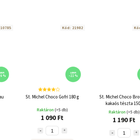
:
10785
Kód:
21982
Kó
190 Ft
1 390 Ft
16 %
–21 %
au
St. Michel Choco Gofri 180 g
St. Michel Choco Br
kakaós tészta 15
Raktáron
(>5 db)
Raktáron
(>5 db)
1 090 Ft
1 190 Ft