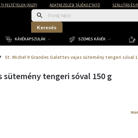
TI FELTÉTELEK (ÁSZF)
ADATKEZELÉSI TÁJÉKOZTATÓ
SZÁLLÍTÁS ÉS 
Keresés
KÁVÉKAPSZULÁK
SZEMES KÁVÉK
St. Michel 9 Grandes Galettes vajas sütemény tengeri sóval 
as sütemény tengeri sóval 150 g
Már