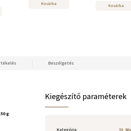
Kosárba
Kosárba
rtékelés
Beszélgetés
Kiegészítő paraméterek
150 g
Kategória
:
St. Mi