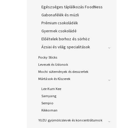
Egészséges táplálkozás FoodNess
Gabonafélék és müzli
Prémium csokoládék
Gyermek csokoládé
Előételek borhoz és sörhöz
Ázsiai és világ specialitások
Pocky Sticks
Levesek és Udonok
Mochi sütemények és desszertek
Mártások és fűszerek
Lee Kum Kee
Samyang
Sempio
Kikkoman
YUZU gyümölcslevek és koncentrátumok