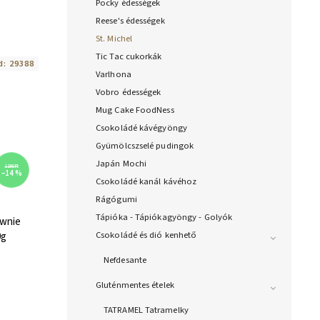
Pocky édességek
Reese's édességek
St. Michel
Tic Tac cukorkák
d:
29388
Varlhona
Vobro édességek
Mug Cake FoodNess
Csokoládé kávégyöngy
Gyümölcszselé pudingok
Japán Mochi
1 390 Ft
–14 %
Csokoládé kanál kávéhoz
Rágógumi
Tápióka - Tápiókagyöngy - Golyók
ownie
Csokoládé és dió kenhető
0g
Nefdesante
Gluténmentes ételek
TATRAMEL Tatramelky