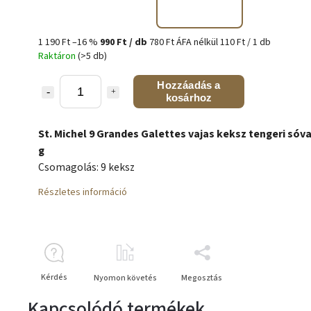
1 190 Ft
–16 %
990 Ft
/ db
780 Ft ÁFA nélkül
110 Ft / 1 db
Raktáron
(>5 db)
Hozzáadás a
kosárhoz
St. Michel 9 Grandes Galettes vajas keksz tengeri sóva
g
Csomagolás: 9 keksz
Részletes információ
Kérdés
Nyomon követés
Megosztás
Kapcsolódó termékek