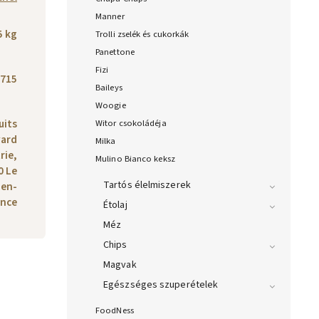
Manner
5 kg
Trolli zselék és cukorkák
Panettone
Fizi
715
Baileys
Woogie
uits
Witor csokoládéja
vard
Milka
rie,
Mulino Bianco keksz
0 Le
Tartós élelmiszerek
-en-
ance
Étolaj
Méz
Chips
Magvak
Egészséges szuperételek
FoodNess