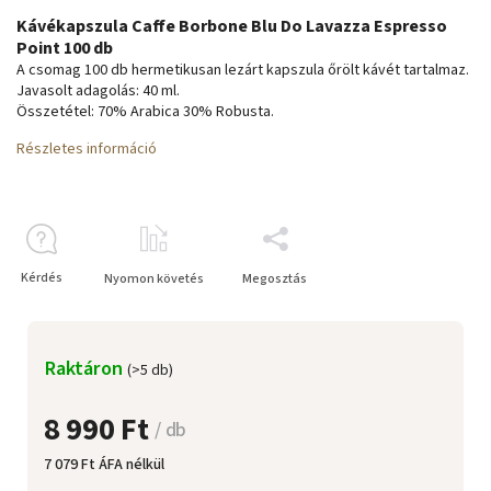
Kávékapszula Caffe Borbone Blu Do Lavazza Espresso
Point 100 db
A csomag 100 db hermetikusan lezárt kapszula őrölt kávét tartalmaz.
Javasolt adagolás: 40 ml.
Összetétel: 70% Arabica 30% Robusta.
Részletes információ
Kérdés
Nyomon követés
Megosztás
Raktáron
(>5 db)
8 990 Ft
/ db
7 079 Ft ÁFA nélkül