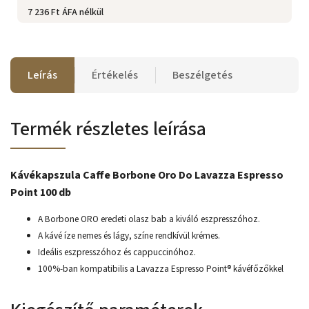
7 236 Ft ÁFA nélkül
Leírás
Értékelés
Beszélgetés
Termék részletes leírása
Kávékapszula Caffe Borbone Oro Do Lavazza Espresso
Point 100 db
A Borbone ORO eredeti olasz bab a kiváló eszpresszóhoz.
A kávé íze nemes és lágy, színe rendkívül krémes.
Ideális eszpresszóhoz és cappuccinóhoz.
100%-ban kompatibilis a Lavazza Espresso Point® kávéfőzőkkel