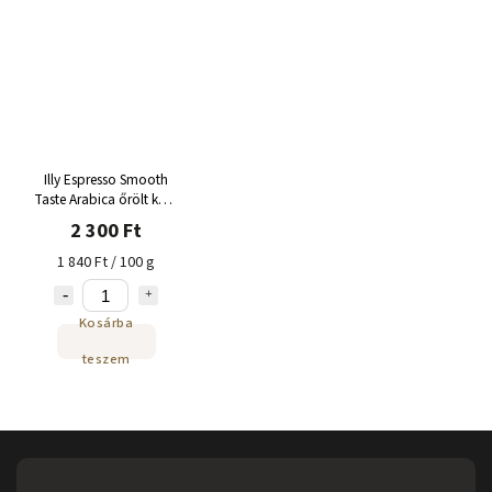
Illy Espresso Smooth
Taste Arabica őrölt kávé
125 g
2 300 Ft
1 840 Ft / 100 g
Kosárba
teszem