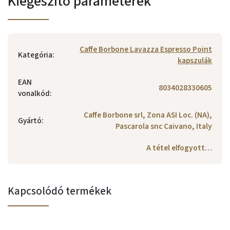
Kiegészítő paraméterek
Caffe Borbone Lavazza Espresso Point
Kategória
:
kapszulák
EAN
8034028330605
vonalkód
:
Caffe Borbone srl, Zona ASI Loc. (NA),
Gyártó
:
Pascarola snc Caivano, Italy
A tétel elfogyott…
Kapcsolódó termékek