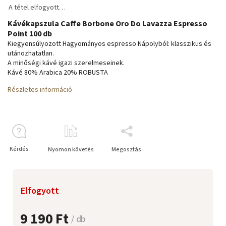
A tétel elfogyott…
Kávékapszula Caffe Borbone Oro Do Lavazza Espresso
Point 100 db
Kiegyensúlyozott Hagyományos espresso Nápolyból: klasszikus és
utánozhatatlan.
A minőségi kávé igazi szerelmeseinek.
Kávé 80% Arabica 20% ROBUSTA
Részletes információ
Kérdés
Nyomon követés
Megosztás
Elfogyott
9 190 Ft
/ db