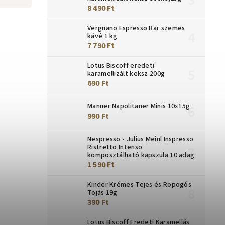
8 490 Ft
Vergnano Espresso Bar szemes
kávé 1 kg
7 790 Ft
Lotus Biscoff eredeti
karamellizált keksz 200g
690 Ft
Manner Napolitaner Minis 10x15g
990 Ft
Nespresso - Julius Meinl Inspresso
Ristretto Intenso
komposztálható kapszula 10 adag
1 590 Ft
Kinder Krémes Tejes és Ropogós
Tojás 19g
390 Ft
Lotus Biscoff Eredeti Karamellás