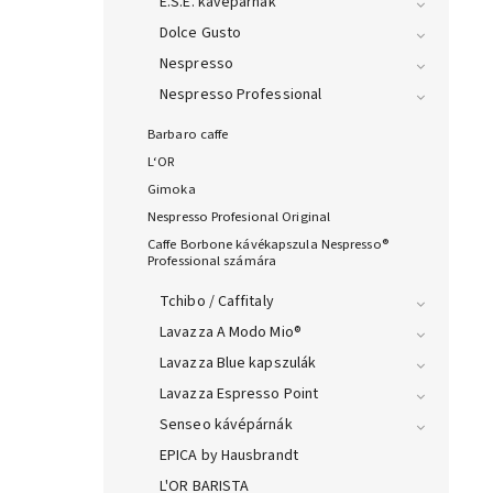
E.S.E. kávépárnák
Dolce Gusto
Nespresso
Nespresso Professional
Barbaro caffe
L‘OR
Gimoka
Nespresso Profesional Original
Caffe Borbone kávékapszula Nespresso®
Professional számára
Tchibo / Caffitaly
Lavazza A Modo Mio®
Lavazza Blue kapszulák
Lavazza Espresso Point
Senseo kávépárnák
EPICA by Hausbrandt
L'OR BARISTA