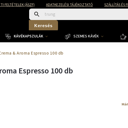
TI FELTÉTELEK (ÁSZF)
ADATKEZELÉSI TÁJÉKOZTATÓ
SZÁLLÍTÁS ÉS 
Keresés
KÁVÉKAPSZULÁK
SZEMES KÁVÉK
 Crema & Aroma Espresso 100 db
roma Espresso 100 db
Már