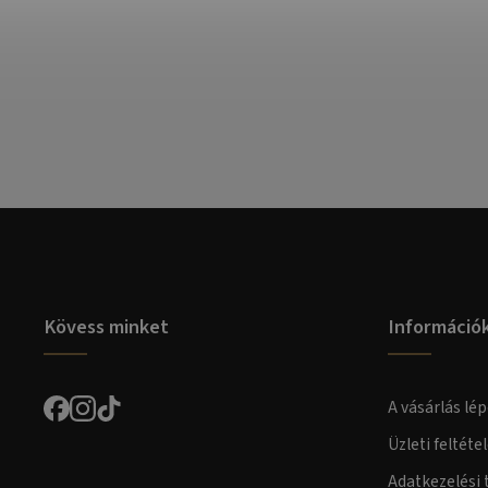
Kövess minket
Információ
A vásárlás lép
Üzleti feltéte
Adatkezelési 