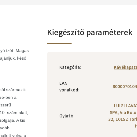
Kiegészítő paraméterek
nyű ízét. Magas
 ajánljuk, késő
Kategória
:
Kávékapsz
EAN
8000070104
vonalkód
:
ból származik.
895-ben a
yszerű
LUIGI LAV
SPA, Via Bol
10. szám alatt,
Gyártó
:
32, 10152 Tor
lgálja. A kis
I
agyobb
allott volna a