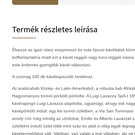
Termék részletes leírása
Élvezze az igazi olasz eszpresszó és más típusú kávéitalok kön
koffeintartalma miatt ezt a kávét reggeli vagy kora reggeli ivásra
este érdemes gyengébb kávét választani.
A csomag 100 db kávékapszulát tartalmaz.
Az arabicabab Közép- és Latin-Amerikából, a robusta bab Afriká
Hagyományos torinói pörkölő pörkölte. A Luigi Lavazza SpA-t 1
kávérajongó Luigi Lavazza alapította, ugyanúgy, ahogy sok nag
kávépörkölő indult: egy kis torinói üzletben, a Via San Tommaso 
amely cím még mindig az utódokat, Emilio és Alberto Lavazzát szo
üzletként induló üzlet több mint száz év alatt a világ egyik legn
kávétermelőjévé vált. Valóban, van valaki a mai világban, aki ne h