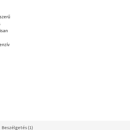
szerű
s
lisan
enzív
Beszélgetés (1)