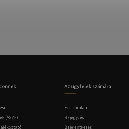
k önnek
Az ügyfelek számára
ései
Én számlám
lek (ÁSZF)
Bejegyzés
tájékoztató
Bejelentkezés