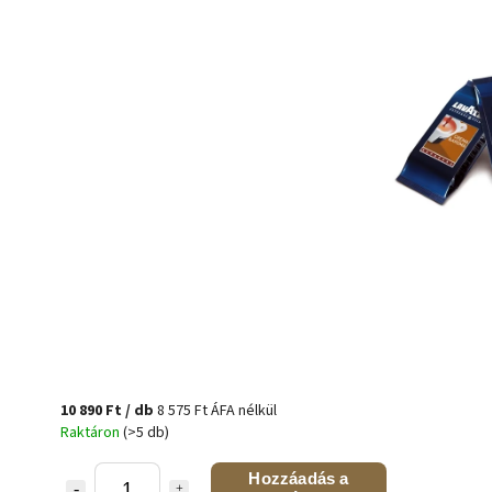
10 890 Ft
/ db
8 575 Ft ÁFA nélkül
Raktáron
(>5 db)
Hozzáadás a