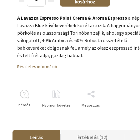
kosárhoz
A Lavazza Espresso Point Crema & Aroma Espresso
a nép
Lavazza Blue kávékeverékek közé tartozik. A hagyományo
pörkölés az olaszországi Torinóban zajlik, ahol egy speciá
válogatott, 40% Arabica és 60% Robusta összetételű
babkeveréket dolgoznak fel, amely az olasz eszpresszó int
és telt ízét adja, gazdag habbal.
Részletes információ
Kérdés
Nyomon követés
Megosztás
Leírás
Értékelés (12)