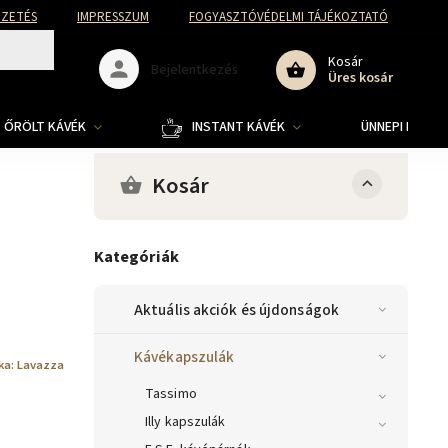
FIZETÉS
IMPRESSZUM
FOGYASZTÓVÉDELMI TÁJÉKOZTATÓ
Kosár
Bejelentkezés
Üres kosár
ŐRÖLT KÁVÉK
INSTANT KÁVÉK
ÜNNEPI KOLLE
Kosár
Kategóriák
Aktuális akciók és újdonságok
Kávékapszulák
ka:
Lavazza
Tassimo
Illy kapszulák