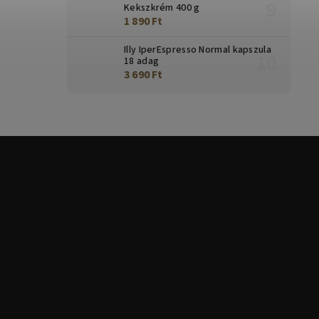
Kekszkrém 400 g
1 890 Ft
Illy IperEspresso Normal kapszula
18 adag
3 690 Ft