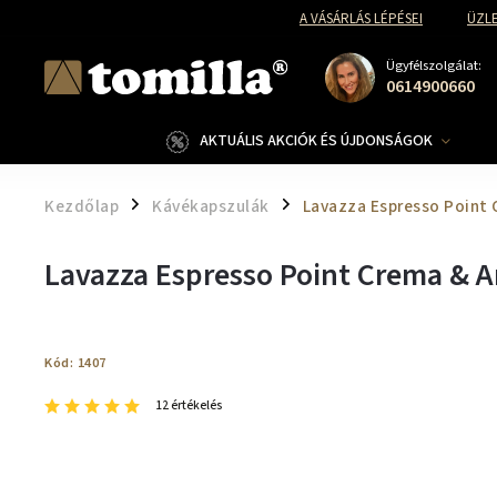
A VÁSÁRLÁS LÉPÉSEI
ÜZLE
Ügyfélszolgálat:
0614900660
AKTUÁLIS AKCIÓK ÉS ÚJDONSÁGOK
Kezdőlap
Kávékapszulák
Lavazza Espresso Point
/
/
Lavazza Espresso Point Crema & A
Kód:
1407
12 értékelés