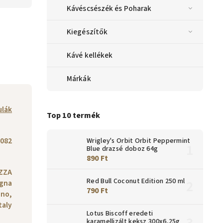
Kávéscsészék és Poharak
Kiegészítők
Kávé kellékek
Márkák
ulák
Top 10 termék
082
Wrigley's Orbit Orbit Peppermint
Blue drazsé doboz 64g
890 Ft
AZZA
Red Bull Coconut Edition 250 ml
ogna
790 Ft
ino,
taly
Lotus Biscoff eredeti
karamellizált keksz 300x6,25g