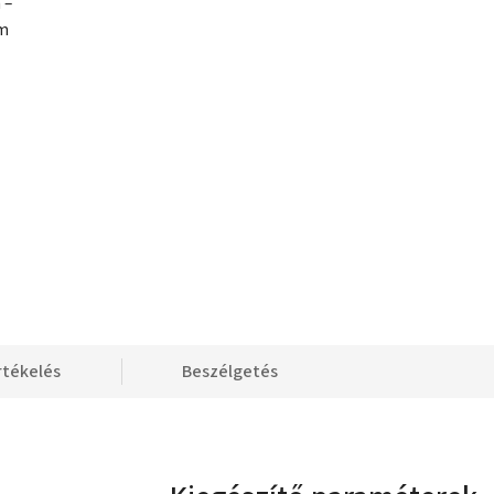
 –
om
rtékelés
Beszélgetés