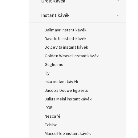
Őrölt kávék
Instant kávék
Dallmayr instant kávék
Davidoff instant kávék
DolceVita instant kávék
Golden Weasel instant kávék
Guglielmo
Illy
Inka instant kávék
Jacobs Douwe Egberts
Julius Meinl instant kávék
L'OR
Nescafé
Tchibo
Maccoffee instant kávék