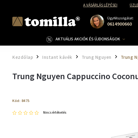
A VÁSÁRLÁS LÉPÉSEI
ÜZLE
Ügyfélszolgálat:
0614900660
AKTUÁLIS AKCIÓK ÉS ÚJDONSÁGOK
Kezdőlap
Instant kávék
Trung Nguyen
Trung N
/
/
/
Trung Nguyen Cappuccino Coconut
Kód:
8475
Nincs értékelés