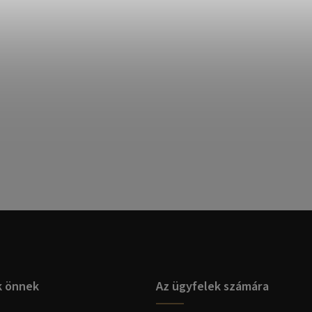
k önnek
Az ügyfelek számára