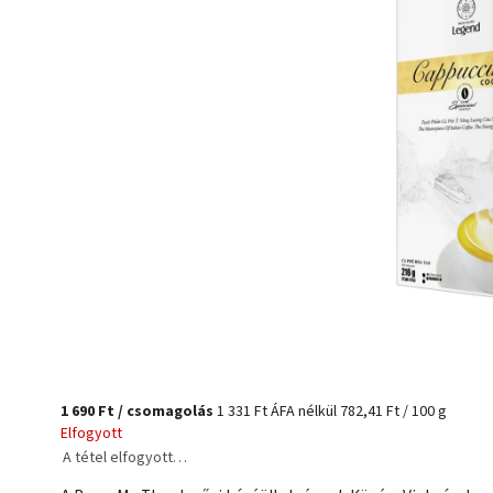
1 690 Ft
/ csomagolás
1 331 Ft ÁFA nélkül
782,41 Ft / 100 g
Elfogyott
A tétel elfogyott…