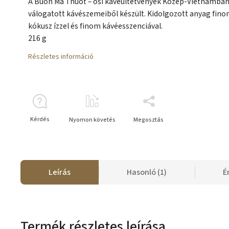
A Buon Ma Thuot – ősi kávéültetvények Közép-Vietnámban
válogatott kávészemeiből készült. Kidolgozott anyag fin
kókusz ízzel és finom kávéesszenciával.
216 g
Részletes információ
Kérdés
Nyomon követés
Megosztás
Leírás
Hasonló (1)
É
Termék részletes leírása