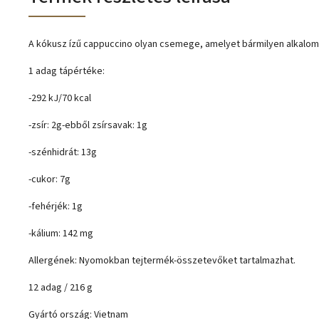
A kókusz ízű cappuccino olyan csemege, amelyet bármilyen alkalom
1 adag tápértéke:
-292 kJ/70 kcal
-zsír: 2g-ebből zsírsavak: 1g
-szénhidrát: 13g
-cukor: 7g
-fehérjék: 1g
-kálium: 142 mg
Allergének: Nyomokban tejtermék-összetevőket tartalmazhat.
12 adag / 216 g
Gyártó ország: Vietnam