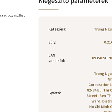
Kiegészítő paraméterek
ra elfogyaszthat.
Kategória
:
Trung Ngu
Súly
:
0.21
EAN
8935024170
vonalkód
:
Trung Ngu
Gr
Corporation 
82-84 Bui Thi 
Gyártó
:
Street, Ben T
Ward, Distri
Ho Chi Minh C