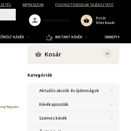
FIZETÉS
IMPRESSZUM
FOGYASZTÓVÉDELMI TÁJÉKOZTATÓ
Kosár
Bejelentkezés
Üres kosár
ŐRÖLT KÁVÉK
INSTANT KÁVÉK
ÜNNEPI KOLLE
Kosár
Kategóriák
Aktuális akciók és újdonságok
Kávékapszulák
ung Nguyen
Szemes kávék