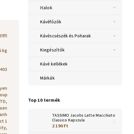
Italok
Kávéfőzők
yen
Kávéscsészék és Poharak
Kiegészítők
6 kg
Kávé kellékek
403
Márkák
yen
oup
Top 10 termék
LTD,
Xuan
hanh
TASSIMO Jacobs Latte Macchiato
Classico Kapszula
ct 1
2 190 Ft
ity,