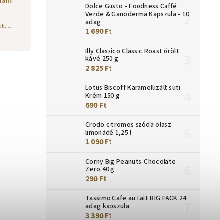
nam
Dolce Gusto - Foodness Caffé
Verde & Ganoderma Kapszula - 10
adag
ott…
1 690 Ft
Illy Classico Classic Roast őrölt
kávé 250 g
2 825 Ft
Lotus Biscoff Karamellizált süti
Krém 150 g
690 Ft
Crodo citromos szóda olasz
limonádé 1,25 l
1 090 Ft
Corny Big Peanuts-Chocolate
Zero 40 g
290 Ft
Tassimo Cafe au Lait BIG PACK 24
adag kapszula
3 390 Ft