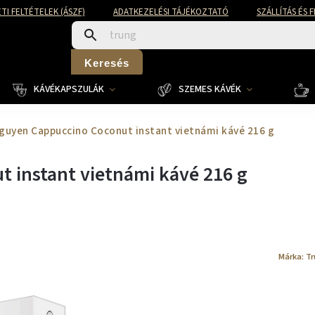
TI FELTÉTELEK (ÁSZF)
ADATKEZELÉSI TÁJÉKOZTATÓ
SZÁLLÍTÁS ÉS 
Keresés
KÁVÉKAPSZULÁK
SZEMES KÁVÉK
guyen Cappuccino Coconut instant vietnámi kávé 216 g
 instant vietnámi kávé 216 g
Márka:
Tr