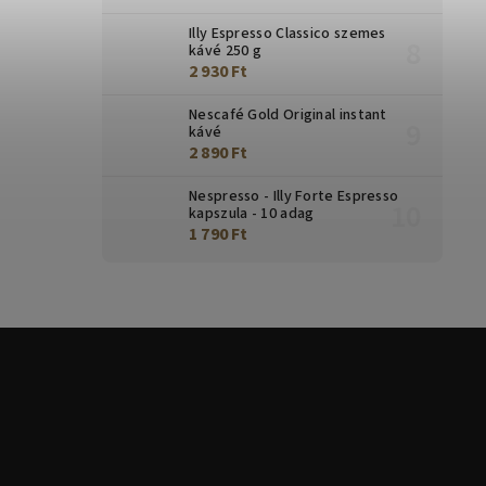
Illy Espresso Classico szemes
kávé 250 g
2 930 Ft
Nescafé Gold Original instant
kávé
2 890 Ft
Nespresso - Illy Forte Espresso
kapszula - 10 adag
1 790 Ft