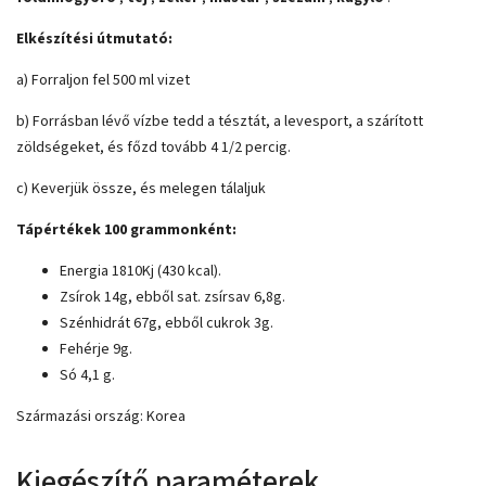
Elkészítési útmutató:
a) Forraljon fel 500 ml vizet
b) Forrásban lévő vízbe tedd a tésztát, a levesport, a szárított
zöldségeket, és főzd tovább 4 1/2 percig.
c) Keverjük össze, és melegen tálaljuk
Tápértékek 100 grammonként:
Energia 1810Kj (430 kcal).
Zsírok 14g, ebből sat. zsírsav 6,8g.
Szénhidrát 67g, ebből cukrok 3g.
Fehérje 9g.
Só 4,1 g.
Származási ország: Korea
Kiegészítő paraméterek