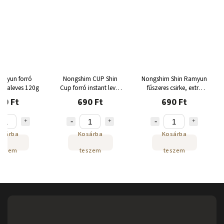
amyun forró
Nongshim CUP Shin
Nongshim Shin Ramyun
észtaleves 120g
Cup forró instant leves
fűszeres csirke, extra
68g
csípős 120g
90 Ft
690 Ft
690 Ft
osárba
Kosárba
Kosárba
eszem
teszem
teszem