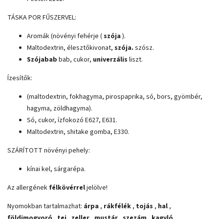
TÁSKA POR FŰSZERVEL:
Aromák (növényi fehérje (
szója
).
Maltodextrin, élesztőkivonat,
szója.
szósz.
Szójabab
bab, cukor,
univerzális
liszt.
Ízesítők:
(maltodextrin, fokhagyma, pirospaprika, só, bors, gyömbér,
hagyma, zöldhagyma).
Só, cukor, ízfokozó E627, E631.
Maltodextrin, shitake gomba, E330.
SZÁRÍTOTT növényi pehely:
kínai kel, sárgarépa.
Az allergének
félkövérrel
jelölve!
Nyomokban tartalmazhat:
árpa
,
rákfélék
,
tojás
,
hal
,
földimogyoró
,
tej
,
zeller
,
mustár
,
szezám
,
kagyló
.