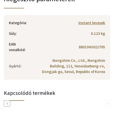
Kategória
:
Instant levesek
Súly
:
0.123 kg
EAN
8801043022705
vonalkód
:
Nongshim Co., Ltd., Nongshim
Gyártó
:
Building, 112, Yeouidaebang-ro,
Dongjak-gu, Seoul, Republic of Korea
Kapcsolódó termékek
Previous
Next