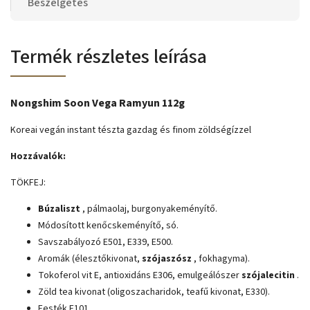
Beszélgetés
Termék részletes leírása
Nongshim Soon Vega Ramyun 112g
Koreai vegán instant tészta gazdag és finom zöldségízzel
Hozzávalók:
TÖKFEJ:
Búzaliszt
, pálmaolaj, burgonyakeményítő.
Módosított kenőcskeményítő, só.
Savszabályozó E501, E339, E500.
Aromák (élesztőkivonat,
szójaszósz
, fokhagyma).
Tokoferol vit E, antioxidáns E306, emulgeálószer
szójalecitin
.
Zöld tea kivonat (oligoszacharidok, teafű kivonat, E330).
Festék E101.