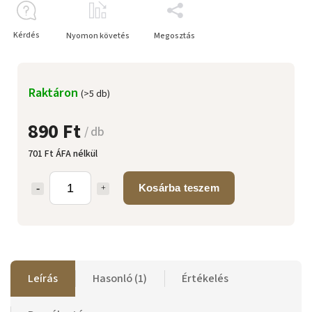
Kérdés
Nyomon követés
Megosztás
Raktáron
(>5 db)
890 Ft
/ db
701 Ft ÁFA nélkül
Kosárba teszem
Leírás
Hasonló (1)
Értékelés